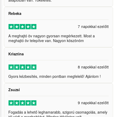
állapotban van. Tökéletes.
Rebeka
7 napokkal ezelőtt
A meghajtó öv nagyon gyorsan megérkezett. Most a
meghajtó öv telepítve van. Nagyon köszönöm
Krisztina
8 napokkal ezelőtt
Gyors kézbesítés, minden pontban megfelelő! Ajánlom !
Zsuzsi
9 napokkal ezelőtt
Fogadás a lehető leghamarabb, szigorú csomagolás, amely
jól védi a meghajtóövt. Minden tökéletes volt.