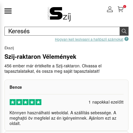
0
Hogyan kell leolvasni a hajtószíj számokat
Ékszíj
Szij-raktaron Vélemények
456 ember már értékelte a Szij-raktaron. Olvassa el
tapasztalataikat, és ossza meg saját tapasztalatait!
Bence
1 napokkal ezelőtt
Könnyen használható weboldal. A szállítás sebessége. A
meghajtó öv megfelel az én igényeimnek. Ajánlom ezt az
oldalt.