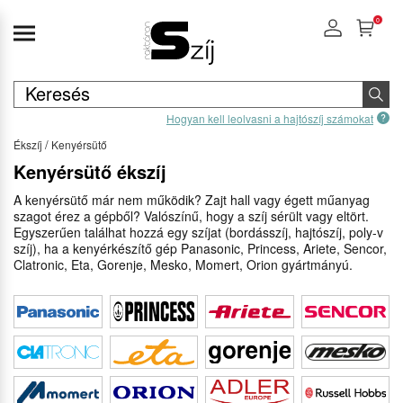
0
Hogyan kell leolvasni a hajtószíj számokat
Ékszíj
Kenyérsütő
Kenyérsütő ékszíj
A kenyérsütő már nem működik? Zajt hall vagy égett műanyag
szagot érez a gépből? Valószínű, hogy a szíj sérült vagy eltört.
Egyszerűen találhat hozzá egy szíjat (bordásszíj, hajtószíj, poly-v
szíj), ha a kenyérkészítő gép Panasonic, Princess, Ariete, Sencor,
Clatronic, Eta, Gorenje, Mesko, Momert, Orion gyártmányú.