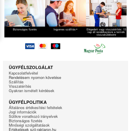
*
Biztonságos fizetés
Ingyenes szállítás
Elégedett vagy visszatérítés: 15
nap áll rendelkezésre a termék
visszaküldésére
ÜGYFÉLSZOLGÁLAT
Kapcsolatfelvétel
Rendelésem nyomon követése
Szállítás
Visszatérítés
Gyakran ismételt kérdések
ÜGYFÉLPOLITIKA
Általános értékesítési feltételek
Jogi információk
Sütikre vonatkozó irányelvek
Biztonságos fizetés
Minőségi szolgáltatások
Ertékelések szij-raktaron.hu