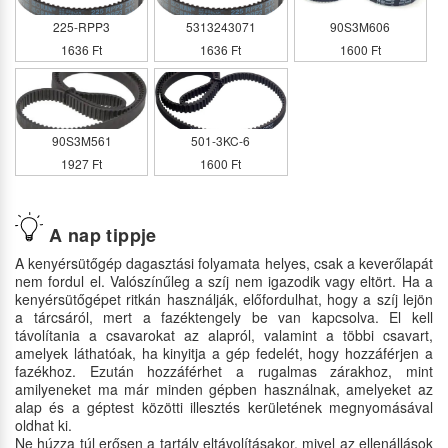
225-RPP3
5313243071
90S3M606
1636 Ft
1636 Ft
1600 Ft
90S3M561
501-3KC-6
1927 Ft
1600 Ft
A nap tippje
A kenyérsütőgép dagasztási folyamata helyes, csak a keverőlapát
nem fordul el. Valószínűleg a szíj nem igazodik vagy eltört. Ha a
kenyérsütőgépet ritkán használják, előfordulhat, hogy a szíj lejön
a tárcsáról, mert a fazéktengely be van kapcsolva. El kell
távolítania a csavarokat az alapról, valamint a többi csavart,
amelyek láthatóak, ha kinyitja a gép fedelét, hogy hozzáférjen a
fazékhoz. Ezután hozzáférhet a rugalmas zárakhoz, mint
amilyeneket ma már minden gépben használnak, amelyeket az
alap és a géptest közötti illesztés kerületének megnyomásával
oldhat ki.
Ne húzza túl erősen a tartály eltávolításakor, mivel az ellenállások