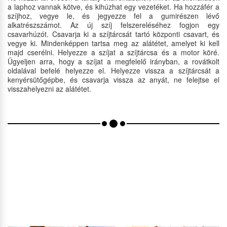
a laphoz vannak kötve, és kihúzhat egy vezetéket. Ha hozzáfér a
szíjhoz, vegye le, és jegyezze fel a gumirészen lévő
alkatrészszámot. Az új szíj felszereléséhez fogjon egy
csavarhúzót. Csavarja ki a szíjtárcsát tartó központi csavart, és
vegye ki. Mindenképpen tartsa meg az alátétet, amelyet ki kell
majd cserélni. Helyezze a szíjat a szíjtárcsa és a motor köré.
Ügyeljen arra, hogy a szíjat a megfelelő irányban, a rovátkolt
oldalával befelé helyezze el. Helyezze vissza a szíjtárcsát a
kenyérsütőgépbe, és csavarja vissza az anyát, ne felejtse el
visszahelyezni az alátétet.