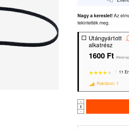
Nagy a kereslet!
Az elmú
tekintették meg.
Utángyártott
alkatrész
1600 Ft
★★★★★
★★★★★
Áfával eg
11 Er
Raktáron: 1
+
-