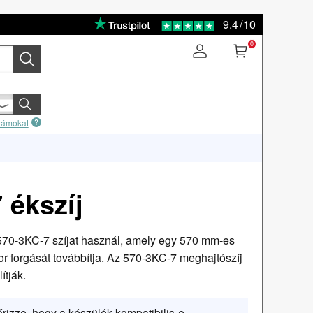
9.4
/
10
0
számokat
 ékszíj
 570-3KC-7 szíjat használ, amely egy 570 mm-es
r forgását továbbítja. Az 570-3KC-7 meghajtószíj
ítják.
őrizze, hogy a készülék kompatibilis-e