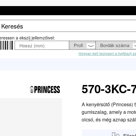
eressen a ekszíj jellemzőivel:
Hogyan kell leolvasni a hajtószíj 
570-3KC-7
A kenyérsütő (Princess)
gumiszalag, amely a moto
olcsó, és még aznap száll
Ellen