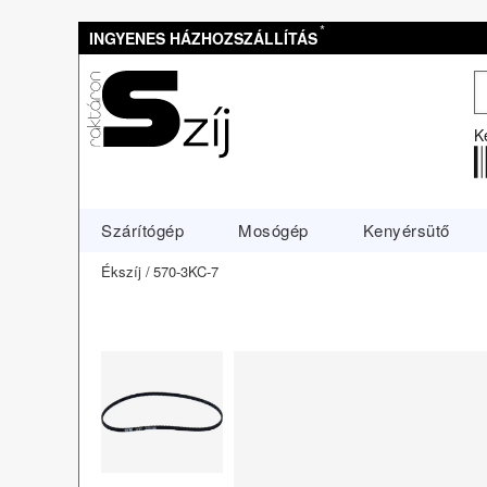
*
INGYENES HÁZHOZSZÁLLÍTÁS
K
Szárítógép
Mosógép
Kenyérsütő
Ékszíj
570-3KC-7