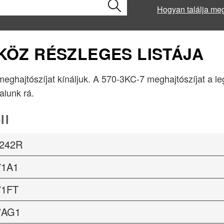
Hogyan találja me
ZKÖZ RÉSZLEGES LISTÁJA
 meghajtószíjat kínáljuk. A 570-3KC-7 meghajtószíjat a l
lalunk rá.
ll
242R
71A1
71FT
7AG1