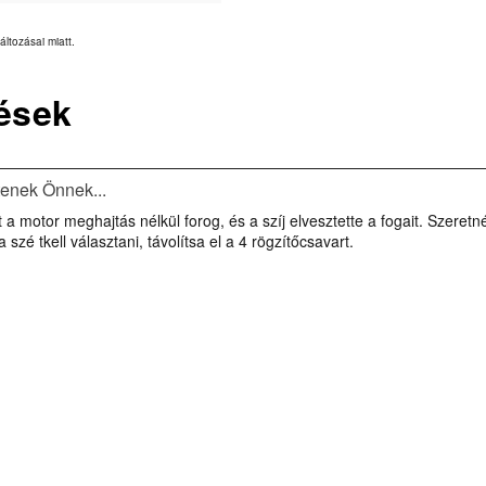
áltozásai miatt.
ések
tenek Önnek...
a motor meghajtás nélkül forog, és a szíj elvesztette a fogait. Szeretné 
a szé tkell választani, távolítsa el a 4 rögzítőcsavart.