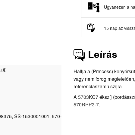
Ugyanezen a nap
15 nap az vissz
Leírás
zíj)
Hallja a (Princess) kenyérs
vagy nem forog megfelelően, a
referenciaszámú szíjra.
A 5703KC7 ékszíj (bordásszíj,
570RPP3-7
.
8375, SS-1530001001, 570-