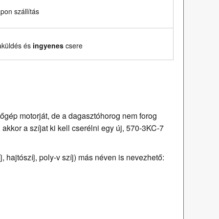
on szállítás
aküldés és
ingyenes
csere
ütőgép motorját, de a dagasztóhorog nem forog
kkor a szíjat ki kell cserélni egy új, 570-3KC-7
 hajtószíj, poly-v szíj) más néven is nevezhető: