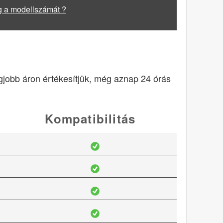
g a modellszámát ?
egjobb áron értékesítjük, még aznap 24 órás
Kompatibilitás