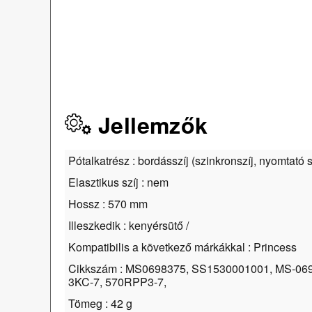
Jellemzők
Pótalkatrész : bordásszíj (szinkronszíj, nyomtató s
Elasztikus szíj : nem
Hossz : 570 mm
Illeszkedik : kenyérsütő /
Kompatibilis a következő márkákkal : Princess
Cikkszám : MS0698375, SS1530001001, MS-069
3KC-7, 570RPP3-7,
Tömeg : 42 g