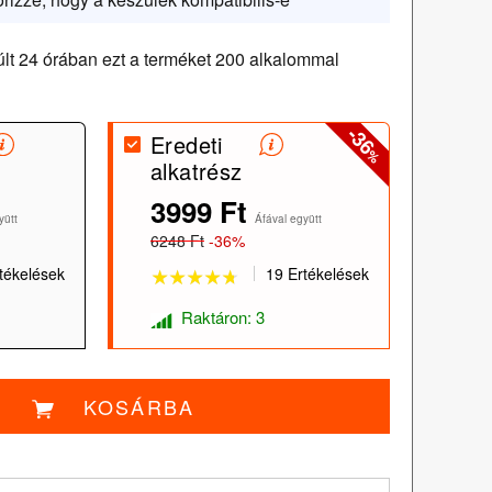
lt 24 órában ezt a terméket 200 alkalommal
-36
Eredeti
%
alkatrész
3999 Ft
★★★★★
★★★★★
yütt
Áfával együtt
6248 Ft
-36%
tékelések
19 Ertékelések
Raktáron: 3
KOSÁRBA