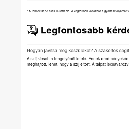
*
A termék képe csak illusztráció. A végtermék változhat a gyártási folyamat v
Legfontosabb kérd
Hogyan javítsa meg készülékét? A szakértők segí
A szíj kiesett a tengelyéből lefelé. Ennek eredményeként 
meghajtott, lehet, hogy a szíj eltört. A talpat lecsavarozv