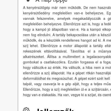
A kenyérsütőgép már nem működik. De nem használod
kenyérsütőedény megfelelően van-e behelyezve. Eg
vannak felszerelve, amelyek megakadályozzák a gé
megfelelően behelyezve. Ellenőrizze azt is, hogy a fed
hogy a kampó jó állapotban van-e. Ha a kampó elkop
nem fog elindulni. A tartály bekapcsolása után a készü
működik, és a készülék rendellenes hangot ad ki. A m
szíj lehet. Ellenőrizze a motor állapotát a tartály elt
rekeszének eltávolításával. Távolítsa el a műany
alkatrészeket. Állítsa a multimétert a legalacsony
gombokat a csatlakozókra. Ezután forgassa el a fogazo
hogy változik-e az érték. Ha változik, a hiba nem a m
ellenőrizze a szíj állapotát. Ha a gépet ritkán használ
deformálódhat és megcsúszhat. A gépet ezért szét kell s
talpát, vagy csavarja le a gép alját, hogy a teljes műa
Ellenőrizze, hogy a szíj megfelelően ül-e a szíjtárcsán
hogy van-e elakadás. Ha van, vegye ki a szíjat, és cserél