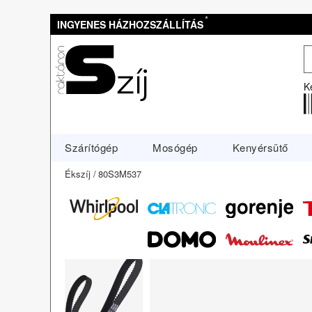
*
INGYENES HÁZHOZSZÁLLÍTÁS
K
Szárítógép
Mosógép
Kenyérsütő
Ékszíj
80S3M537