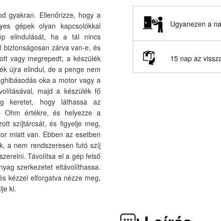
 gyakran. Ellenőrizze, hogy a
Ugyanezen a nap
yes gépek olyan kapcsolókkal
p elindulását, ha a tál nincs
él biztonságosan zárva van-e, és
15 nap az vissz
ott vagy megrepedt, a készülék
lék újra elindul, de a penge nem
eghibásodás oka a motor vagy a
ávolításával, majd a készülék fő
ag keretet, hogy láthassa az
abb Ohm értékre, és helyezze a
tt szíjtárcsát, és figyelje meg,
otor miatt van. Ebben az esetben
ják, a nem rendszeresen futó szíj
zerelni. Távolítsa el a gép felső
nyag szerkezetet eltávolíthassa.
, és kézzel elforgatva nézze meg,
je ki.