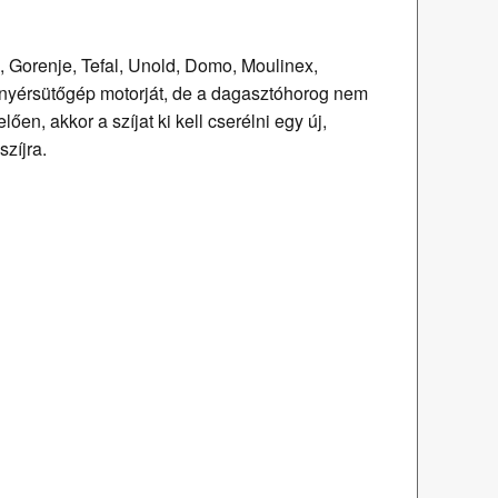
c, Gorenje, Tefal, Unold, Domo, Moulinex,
kenyérsütőgép motorját, de a dagasztóhorog nem
ően, akkor a szíjat ki kell cserélni egy új,
zíjra.