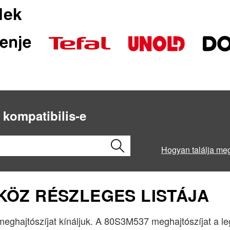
lek
 kompatibilis-e
Hogyan találja me
ZKÖZ RÉSZLEGES LISTÁJA
t meghajtószíjat kínáljuk. A 80S3M537 meghajtószíjat a l