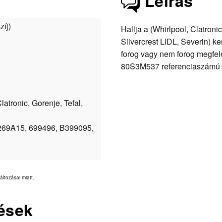
Leírás
zíj)
Hallja a (Whirlpool, Clatroni
Silvercrest LIDL, Severin) 
forog vagy nem forog megfelel
80S3M537 referenciaszámú s
atronic, Gorenje, Tefal,
n
269A15, 699496, B399095,
áltozásai miatt.
ések