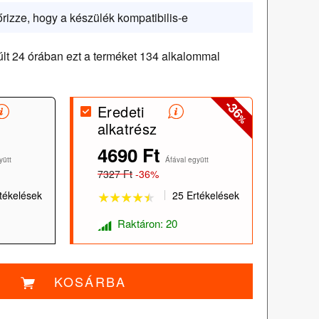
őrizze, hogy a készülék kompatibilis-e
lt 24 órában ezt a terméket 134 alkalommal
-36
Eredeti
%
alkatrész
4690 Ft
★★★★★
★★★★★
yütt
Áfával együtt
7327 Ft
-36%
tékelések
25 Ertékelések
Raktáron: 20
KOSÁRBA