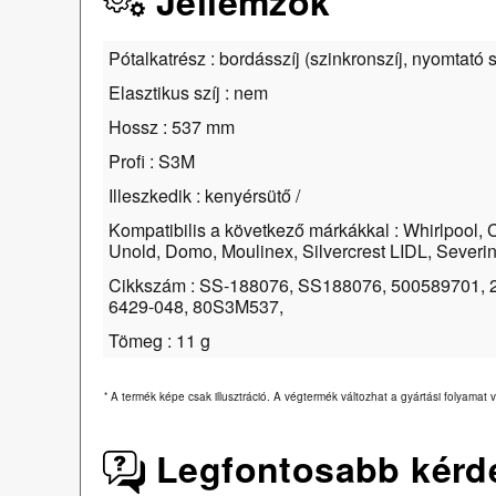
Jellemzők
Pótalkatrész : bordásszíj (szinkronszíj, nyomtató s
Elasztikus szíj : nem
Hossz : 537 mm
Profi : S3M
Illeszkedik : kenyérsütő /
Kompatibilis a következő márkákkal : Whirlpool, Cl
Unold, Domo, Moulinex, Silvercrest LIDL, Severi
Cikkszám : SS-188076, SS188076, 500589701, 
6429-048, 80S3M537,
Tömeg : 11 g
*
A termék képe csak illusztráció. A végtermék változhat a gyártási folyamat v
Legfontosabb kérd