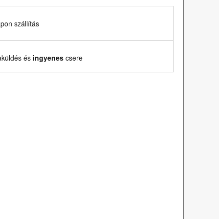
on szállítás
aküldés és
ingyenes
csere