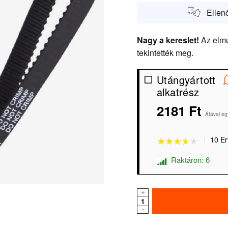
Ellen
Nagy a kereslet!
Az elmú
tekintették meg.
Utángyártott
alkatrész
2181 Ft
★★★★★
★★★★★
Áfával eg
10 Er
Raktáron: 6
+
-