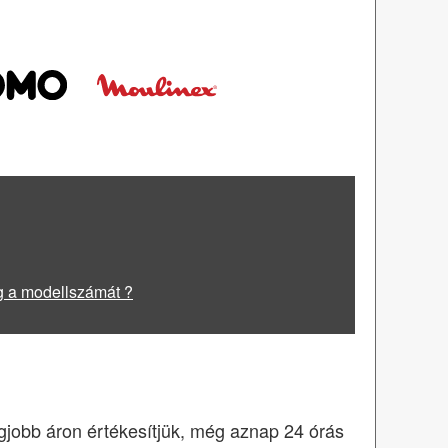
g a modellszámát ?
egjobb áron értékesítjük, még aznap 24 órás