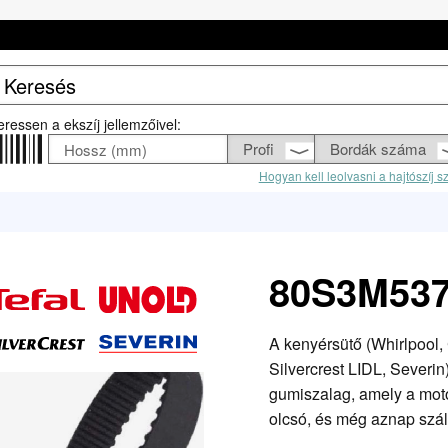
eressen a ekszíj jellemzőivel:
Hogyan kell leolvasni a hajtószíj 
80S3M537 
A kenyérsütő (Whirlpool, 
Silvercrest LIDL, Severi
gumiszalag, amely a moto
olcsó, és még aznap száll