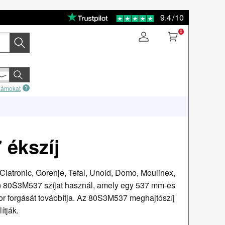
9.4
/
10
0
számokat
ékszíj
Clatronic, Gorenje, Tefal, Unold, Domo, Moulinex,
n) 80S3M537 szíjat használ, amely egy 537 mm-es
r forgását továbbítja. Az 80S3M537 meghajtószíj
ítják.