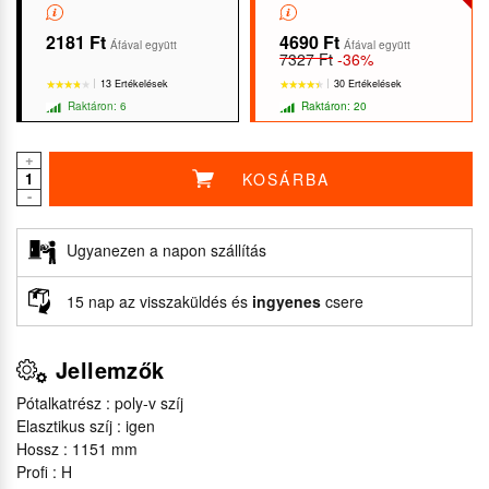
2181 Ft
4690 Ft
Áfával együtt
Áfával együtt
7327 Ft
-36%
13 Ertékelések
30 Ertékelések
Raktáron: 6
Raktáron: 20
+
KOSÁRBA
-
★★★★★
★★★★★
★★★★★
★★★★★
Ugyanezen a napon szállítás
15 nap az visszaküldés és
ingyenes
csere
Jellemzők
Pótalkatrész : poly-v szíj
Elasztikus szíj : igen
Hossz : 1151 mm
Profi : H