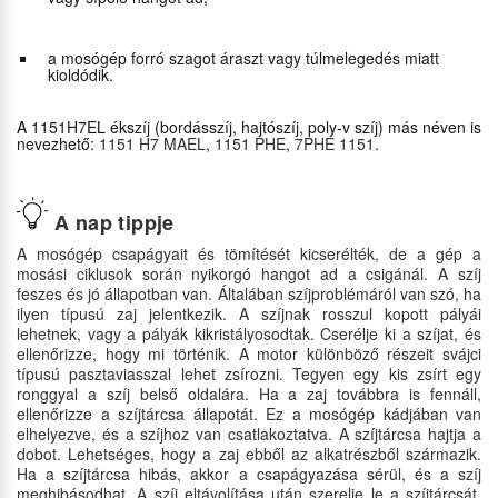
a mosógép forró szagot áraszt vagy túlmelegedés miatt
kioldódik.
A 1151H7EL ékszíj (bordásszíj, hajtószíj, poly-v szíj) más néven is
nevezhető:
1151 H7 MAEL
,
1151 PHE
,
7PHE 1151
.
A nap tippje
A mosógép csapágyait és tömítését kicserélték, de a gép a
mosási ciklusok során nyikorgó hangot ad a csigánál. A szíj
feszes és jó állapotban van. Általában szíjproblémáról van szó, ha
ilyen típusú zaj jelentkezik. A szíjnak rosszul kopott pályái
lehetnek, vagy a pályák kikristályosodtak. Cserélje ki a szíjat, és
ellenőrizze, hogy mi történik. A motor különböző részeit svájci
típusú pasztaviasszal lehet zsírozni. Tegyen egy kis zsírt egy
ronggyal a szíj belső oldalára. Ha a zaj továbbra is fennáll,
ellenőrizze a szíjtárcsa állapotát. Ez a mosógép kádjában van
elhelyezve, és a szíjhoz van csatlakoztatva. A szíjtárcsa hajtja a
dobot. Lehetséges, hogy a zaj ebből az alkatrészből származik.
Ha a szíjtárcsa hibás, akkor a csapágyazása sérül, és a szíj
meghibásodhat. A szíj eltávolítása után szerelje le a szíjtárcsát,