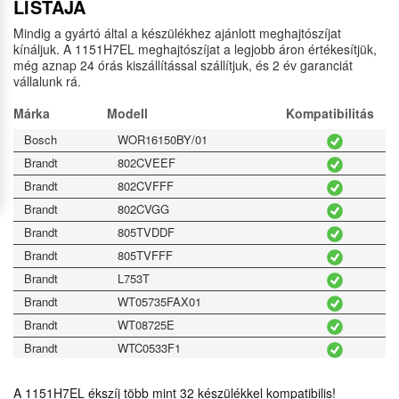
LISTÁJA
Mindig a gyártó által a készülékhez ajánlott meghajtószíjat
kínáljuk. A 1151H7EL meghajtószíjat a legjobb áron értékesítjük,
még aznap 24 órás kiszállítással szállítjuk, és 2 év garanciát
vállalunk rá.
Márka
Modell
Kompatibilitás
Bosch
WOR16150BY/01
Brandt
802CVEEF
Brandt
802CVFFF
Brandt
802CVGG
Brandt
805TVDDF
Brandt
805TVFFF
Brandt
L753T
Brandt
WT05735FAX01
Brandt
WT08725E
Brandt
WTC0533F1
Brandt
WTC0722KXDD
A 1151H7EL ékszíj több mint
32 készülékkel
kompatibilis!
Brandt
WTC0815F