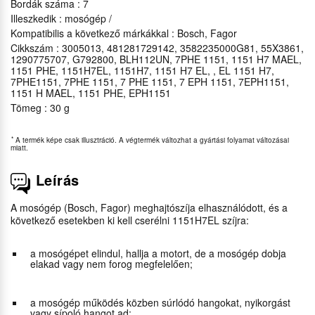
Bordák száma : 7
Illeszkedik : mosógép /
Kompatibilis a következő márkákkal : Bosch, Fagor
Cikkszám : 3005013, 481281729142, 3582235000G81, 55X3861,
1290775707, G792800, BLH112UN, 7PHE 1151, 1151 H7 MAEL,
1151 PHE, 1151H7EL, 1151H7, 1151 H7 EL, , EL 1151 H7,
7PHE1151, 7PHE 1151, 7 PHE 1151, 7 EPH 1151, 7EPH1151,
1151 H MAEL, 1151 PHE, EPH1151
Tömeg : 30 g
*
A termék képe csak illusztráció. A végtermék változhat a gyártási folyamat változásai
miatt.
Leírás
A mosógép (Bosch, Fagor) meghajtószíja elhasználódott, és a
következő esetekben ki kell cserélni 1151H7EL szíjra:
a mosógépet elindul, hallja a motort, de a mosógép dobja
elakad vagy nem forog megfelelően;
a mosógép működés közben súrlódó hangokat, nyikorgást
vagy sípoló hangot ad;