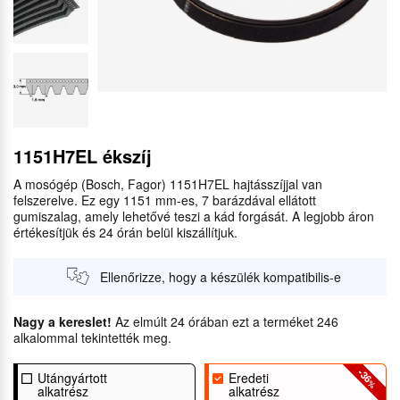
1151H7EL ékszíj
A mosógép (Bosch, Fagor) 1151H7EL hajtásszíjjal van
felszerelve. Ez egy 1151 mm-es, 7 barázdával ellátott
gumiszalag, amely lehetővé teszi a kád forgását. A legjobb áron
értékesítjük és 24 órán belül kiszállítjuk.
Ellenőrizze, hogy a készülék kompatibilis-e
Nagy a kereslet!
Az elmúlt 24 órában ezt a terméket 246
alkalommal tekintették meg.
-36
Utángyártott
Eredeti
%
alkatrész
alkatrész