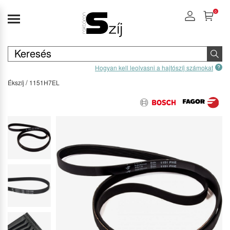
0
Hogyan kell leolvasni a hajtószíj számokat
Ékszíj
1151H7EL