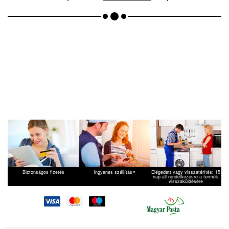
Brandt
WTC0815FDD
Brandt
WTC0833FEE
Brandt
WTC0933A01
Brandt
WTC0933F
Brandt
WTC0933FDD
Brandt
WTC0939F
Brandt
WTC0939F01
Brandt
WTM0611KDDP
Brandt
WTM0611KEEP
Brandt
WTM0711FEE
Brandt
WTM0801F
Brandt
WTM0811FDD
Fagor
1FET107WX01
*
Biztonságos fizetés
Ingyenes szállítás
Elégedett vagy visszatérítés: 15
nap áll rendelkezésre a termék
visszaküldésére
Fagor
2FET96XFF
Fagor
FFT105W
Fagor
FFT1080W
Fagor
FFT109F02