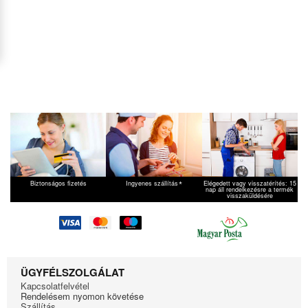
*
Biztonságos fizetés
Ingyenes szállítás
Elégedett vagy visszatérítés: 15
nap áll rendelkezésre a termék
visszaküldésére
ÜGYFÉLSZOLGÁLAT
Kapcsolatfelvétel
Rendelésem nyomon követése
Szállítás