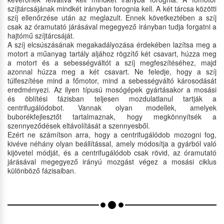
szíjtárcsájának mindkét irányban forognia kell. A két tárcsa közötti
szíj ellenőrzése után az meglazult. Ennek következtében a szíj
csak az óramutató járásával megegyező irányban tudja forgatni a
hajtómű szíjtárcsáját.
A szíj elcsúszásának megakadályozása érdekében lazítsa meg a
motort a műanyag tartály aljához rögzítő két csavart, húzza meg
a motort és a sebességváltót a szíj megfeszítéséhez, majd
azonnal húzza meg a két csavart. Ne feledje, hogy a szíj
túlfeszítése mind a főmotor, mind a sebességváltó károsodását
eredményezi. Az ilyen típusú mosógépek gyártásakor a mosási
és öblítési fázisban teljesen mozdulatlanul tartják a
centrifugálódobot. Vannak olyan modellek, amelyek
buborékfejlesztőt tartalmaznak, hogy megkönnyítsék a
szennyeződések eltávolítását a szennyesből.
Ezért ne számítson arra, hogy a centrifugálódob mozogni fog,
kivéve néhány olyan beállítással, amely módosítja a gyárból való
kijövetel módját, és a centrifugálódob csak rövid, az óramutató
járásával megegyező irányú mozgást végez a mosási ciklus
különböző fázisaiban.