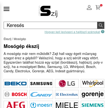
0
Hogyan kell leolvasni a hajtószíj számokat
Ékszíj
Mosógép
Mosógép ékszíj
A mosógép már nem működik? Zajt hall vagy égett műanyag
szagot érez a gépből? Valószínű, hogy a szíj sérült vagy eltört.
Egyszerűen találhat hozzá egy szíjat (bordásszíj, hajtószíj, poly-v
szíj), ha a mosógépet Beko, Samsung, LG, Whirlpool, Bosch,
Candy, Electrolux, Gorenje, AEG, Indesit gyártmányú.