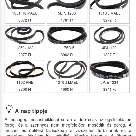
1051 H8 MAEL
5EPJ 1236
1310 J MAEL
3672 Ft
1781 Ft
3272 Ft
1250 J MA
1175PJ5
4PJ1120
2977 Ft
3962 Ft
1887 Ft
1192 PHE
1279 J MAEL
5PJE 1234
3308 Ft
1600 Ft
3341 Ft
A nap tippje
A mosógép mosási ciklusai során a dob csak az egyik oldalon
forog, és a szennyes nem megfelelően mosódik és pörög. A
mosási és öblítési fázisokban a vízszintes turbinának és a
keverőnek felváltva kell mindkét irányba forognia. A főmotor