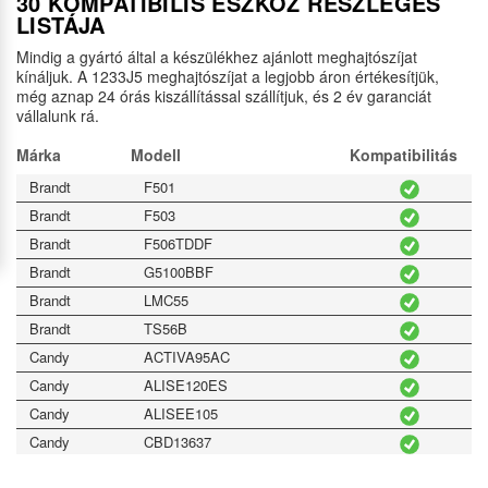
30 KOMPATIBILIS ESZKÖZ RÉSZLEGES
LISTÁJA
Mindig a gyártó által a készülékhez ajánlott meghajtószíjat
kínáljuk. A 1233J5 meghajtószíjat a legjobb áron értékesítjük,
még aznap 24 órás kiszállítással szállítjuk, és 2 év garanciát
vállalunk rá.
Márka
Modell
Kompatibilitás
Brandt
F501
Brandt
F503
Brandt
F506TDDF
Brandt
G5100BBF
Brandt
LMC55
Brandt
TS56B
Candy
ACTIVA95AC
Candy
ALISE120ES
Candy
ALISEE105
Candy
CBD13637
Candy
CBE165T