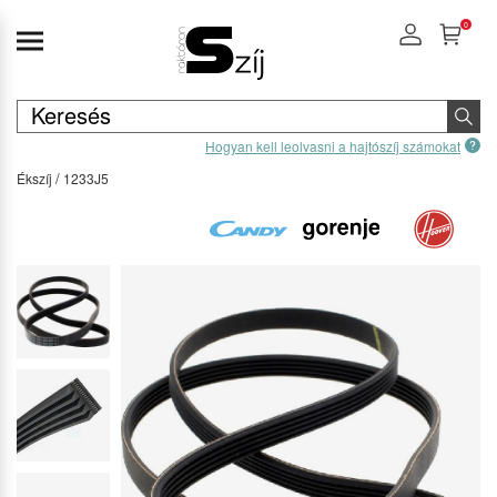
0
Hogyan kell leolvasni a hajtószíj számokat
Ékszíj
1233J5