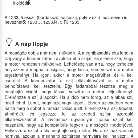
kioldódik.
A 1233J5 ékszíj (bordásszíj, hajtószíj, poly-v szíj) más néven is
nevezhető:
1233 J
,
1233J4
,
5 PJ 1233
.
A nap tippje
A mosógép dobja már nem működik. A meghibásodás oka lehet a
szíj vagy a kondenzátor. Távolítsa el a szíjat, és ellenőrizze, hogy
a motor rendesen működik-e. Lehetőség van arra, hogy terhelést
helyezzen a meghajtó csigára, hogy lássa, nem veszít-e a motor
teljesítményt. Ha igen, akkor a motor megsérülhet, és ki kell
cserélni. A kondenzátort a szíj eltávolításával és a motor
beindításával kell tesztelni. Egy fadarabbal feszítse meg a
meghajtó csigát, hogy lássa, veszít-e a motor teljesítményt.
Ellenőrizze a szíj állapotát. Ha a dob nem forog, az a hibás szíj
miatt lehet. Lehet, hogy laza vagy kopott. Ebben az esetben nem
hajtja meg a dobot a mosási ciklus alatt. Ellenőrizze a szíj típusát,
átmérőjét, és jegyezze fel az eredeti szíjon szereplő
alkatrészszámot. A javításhoz ugyanolyan típusú szíjat kell
használni, hogy az kompatibilis legyen a mosógép modelljével.
Helyezze a szíjat a kis meghajtó csiga köré. Ha a szíjnak vannak
hornyai, azokat a meghajtó szíjtárcsa hornyaira kell helyezni. A