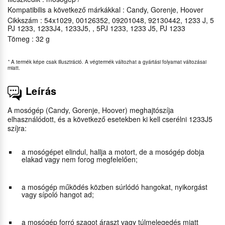
Kompatibilis a következő márkákkal : Candy, Gorenje, Hoover
Cikkszám : 54x1029, 00126352, 09201048, 92130442, 1233 J, 5
PJ 1233, 1233J4, 1233J5, , 5PJ 1233, 1233 J5, PJ 1233
Tömeg : 32 g
*
A termék képe csak illusztráció. A végtermék változhat a gyártási folyamat változásai
miatt.
Leírás
A mosógép (Candy, Gorenje, Hoover) meghajtószíja
elhasználódott, és a következő esetekben ki kell cserélni 1233J5
szíjra:
a mosógépet elindul, hallja a motort, de a mosógép dobja
elakad vagy nem forog megfelelően;
a mosógép működés közben súrlódó hangokat, nyikorgást
vagy sípoló hangot ad;
a mosógép forró szagot áraszt vagy túlmelegedés miatt