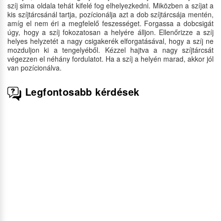
szíj sima oldala tehát kifelé fog elhelyezkedni. Miközben a szíjat a
kis szíjtárcsánál tartja, pozícionálja azt a dob szíjtárcsája mentén,
amíg el nem éri a megfelelő feszességet. Forgassa a dobcsigát
úgy, hogy a szíj fokozatosan a helyére álljon. Ellenőrizze a szíj
helyes helyzetét a nagy csigakerék elforgatásával, hogy a szíj ne
mozduljon ki a tengelyéből. Kézzel hajtva a nagy szíjtárcsát
végezzen el néhány fordulatot. Ha a szíj a helyén marad, akkor jól
van pozícionálva.
Legfontosabb kérdések