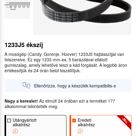
1233J5 ékszíj
A mosógép (Candy, Gorenje, Hoover) 1233J5 hajtásszíjjal van
felszerelve. Ez egy 1233 mm-es, 5 barázdával ellátott
gumiszalag, amely lehetővé teszi a kád forgását. A legjobb áron
értékesítjük és 24 órán belül kiszállítjuk.
Ellenőrizze, hogy a készülék kompatibilis-e
Nagy a kereslet!
Az elmúlt 24 órában ezt a terméket 177
alkalommal tekintették meg.
-36
Utángyártott
Eredeti
%
alkatrész
alkatrész