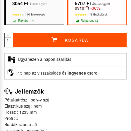
3054 Ft
5707 Ft
Áfával együtt
Áfával együtt
8918 Ft
-36%
10 Ertékelések
16 Ertékelések
Raktáron: 4
Raktáron: 12
+
KOSÁRBA
-
★★★★★
★★★★★
★★★★★
★★★★★
Ugyanezen a napon szállítás
15 nap az visszaküldés és
ingyenes
csere
Jellemzők
Pótalkatrész : poly-v szíj
Elasztikus szíj : nem
Hossz : 1233 mm
Profi : J
Bordák száma : 5
Illeszkedik : mosógép /