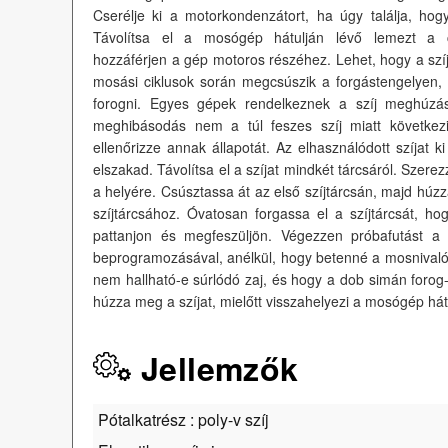
Cserélje ki a motorkondenzátort, ha úgy találja, h
Távolítsa el a mosógép hátulján lévő lemezt a cs
hozzáférjen a gép motoros részéhez. Lehet, hogy a szí
mosási ciklusok során megcsúszik a forgástengelyen
forogni. Egyes gépek rendelkeznek a szíj meghúzás
meghibásodás nem a túl feszes szíj miatt következi
ellenőrizze annak állapotát. Az elhasználódott szíjat ki
elszakad. Távolítsa el a szíjat mindkét tárcsáról. Szerez
a helyére. Csúsztassa át az első szíjtárcsán, majd hú
szíjtárcsához. Óvatosan forgassa el a szíjtárcsát, ho
pattanjon és megfeszüljön. Végezzen próbafutást 
beprogramozásával, anélkül, hogy betenné a mosnivalót. 
nem hallható-e súrlódó zaj, és hogy a dob simán forog
húzza meg a szíjat, mielőtt visszahelyezi a mosógép hát
Jellemzők
Pótalkatrész : poly-v szíj