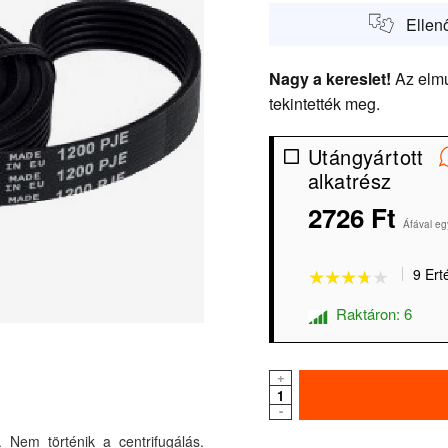
Ellen
Nagy a kereslet!
Az elmú
tekintették meg.
Utángyártott
alkatrész
2726 Ft
★★★★★
★★★★★
Áfával eg
9 Ert
Raktáron: 6
+
-
 Nem történik a centrifugálás.