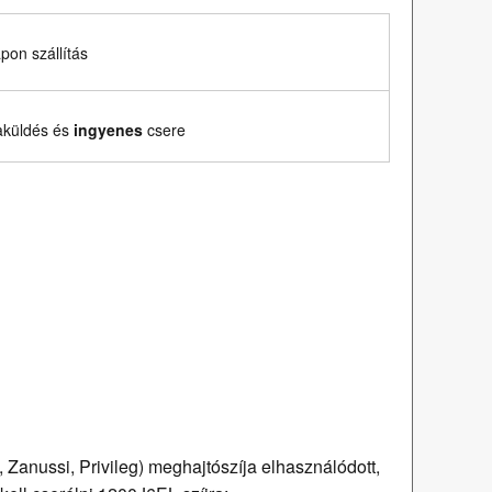
on szállítás
aküldés és
ingyenes
csere
Zanussi, Privileg) meghajtószíja elhasználódott,