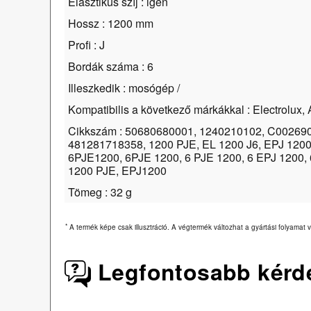
Elasztikus szíj : igen
Hossz : 1200 mm
Profi : J
Bordák száma : 6
Illeszkedik : mosógép /
Kompatibilis a következő márkákkal : Electrolux, 
Cikkszám : 50680680001, 1240210102, C002690
481281718358, 1200 PJE, EL 1200 J6, EPJ 1200,
6PJE1200, 6PJE 1200, 6 PJE 1200, 6 EPJ 1200,
1200 PJE, EPJ1200
Tömeg : 32 g
*
A termék képe csak illusztráció. A végtermék változhat a gyártási folyamat v
Legfontosabb kérd