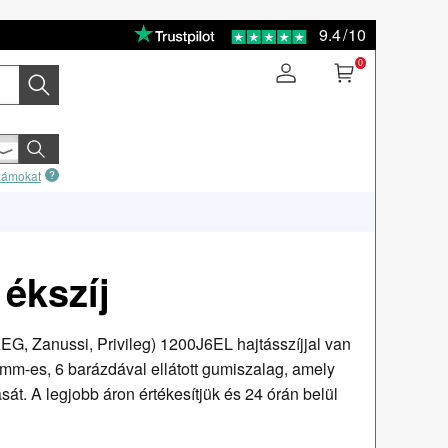
9.4
/
10
0
számokat
ékszíj
EG, Zanussi, Privileg) 1200J6EL hajtásszíjjal van
 mm-es, 6 barázdával ellátott gumiszalag, amely
ását. A legjobb áron értékesítjük és 24 órán belül