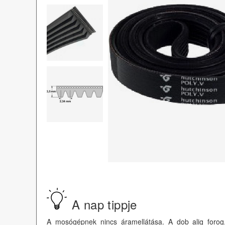
A nap tippje
A mosógépnek nincs áramellátása. A dob alig forog.