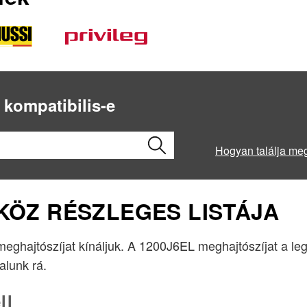
 kompatibilis-e
Hogyan találja me
ZKÖZ RÉSZLEGES LISTÁJA
 meghajtószíjat kínáljuk. A 1200J6EL meghajtószíjat a l
lalunk rá.
ll