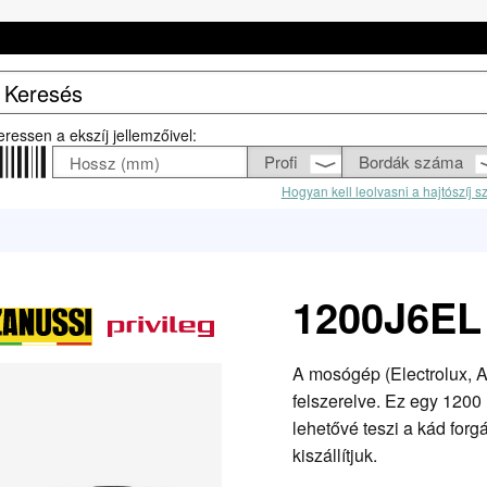
eressen a ekszíj jellemzőivel:
Hogyan kell leolvasni a hajtószíj 
1200J6EL 
A mosógép (Electrolux, A
felszerelve. Ez egy 1200
lehetővé teszi a kád forg
kiszállítjuk.