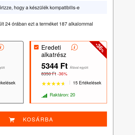
őrizze, hogy a készülék kompatibilis-e
lt 24 órában ezt a terméket 187 alkalommal
-36
Eredeti
%
alkatrész
5344 Ft
★★★★★
★★★★★
yütt
Áfával együtt
8350 Ft
-36%
ékelések
15 Ertékelések
Raktáron: 20
KOSÁRBA