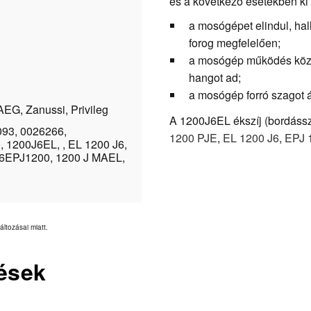
és a következő esetekben ki 
a mosógépet elindul, ha
forog megfelelően;
a mosógép működés közbe
hangot ad;
a mosógép forró szagot á
AEG, Zanussi, Privileg
A 1200J6EL ékszíj (bordásszíj
93, 0026266,
1200 PJE
,
EL 1200 J6
,
EPJ 
 1200J6EL, , EL 1200 J6,
 6EPJ1200, 1200 J MAEL,
áltozásai miatt.
ések