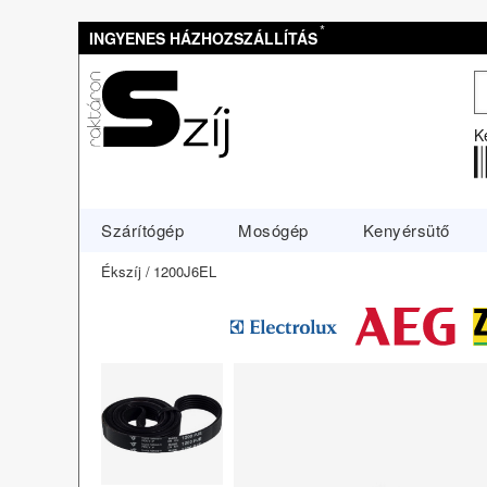
*
INGYENES HÁZHOZSZÁLLÍTÁS
K
Szárítógép
Mosógép
Kenyérsütő
Ékszíj
1200J6EL