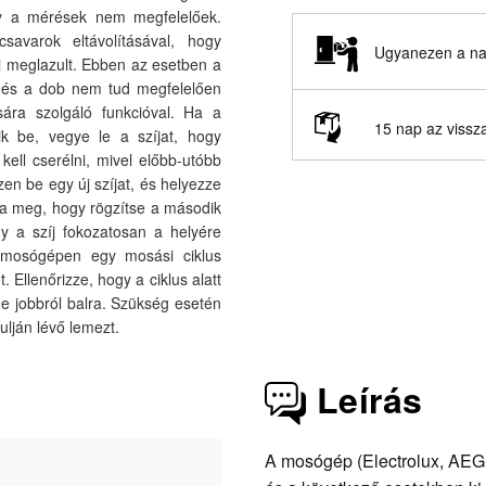
ogy a mérések nem megfelelőek.
avarok eltávolításával, hogy
Ugyanezen a nap
j meglazult. Ebben az esetben a
, és a dob nem tud megfelelően
ára szolgáló funkcióval. Ha a
15 nap az vissz
k be, vegye le a szíjat, hogy
 kell cserélni, mivel előbb-utóbb
zen be egy új szíjat, és helyezze
zza meg, hogy rögzítse a második
gy a szíj fokozatosan a helyére
a mosógépen egy mosási ciklus
Ellenőrizze, hogy a ciklus alatt
-e jobbról balra. Szükség esetén
ulján lévő lemezt.
Leírás
A mosógép (Electrolux, AEG, 