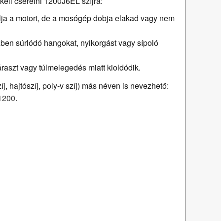
kell cserélni 1200J6EL szíjra:
llja a motort, de a mosógép dobja elakad vagy nem
n súrlódó hangokat, nyikorgást vagy sípoló
raszt vagy túlmelegedés miatt kioldódik.
, hajtószíj, poly-v szíj) más néven is nevezhető:
1200
.