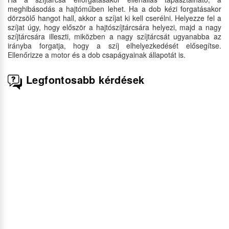
meghibásodás a hajtóműben lehet. Ha a dob kézi forgatásakor
dörzsölő hangot hall, akkor a szíjat ki kell cserélni. Helyezze fel a
szíjat úgy, hogy először a hajtószíjtárcsára helyezi, majd a nagy
szíjtárcsára illeszti, miközben a nagy szíjtárcsát ugyanabba az
irányba forgatja, hogy a szíj elhelyezkedését elősegítse.
Ellenőrizze a motor és a dob csapágyainak állapotát is.
Legfontosabb kérdések