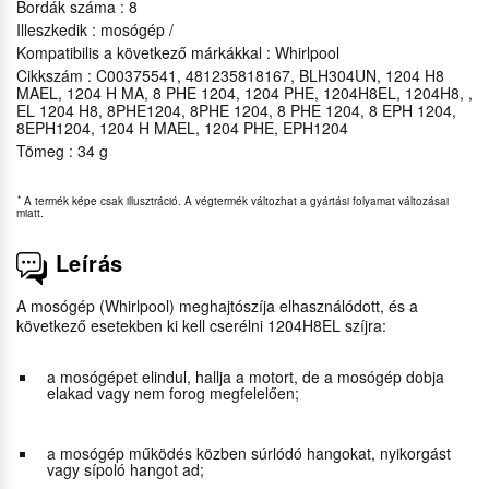
Bordák száma : 8
Illeszkedik : mosógép /
Kompatibilis a következő márkákkal : Whirlpool
Cikkszám : C00375541, 481235818167, BLH304UN, 1204 H8
MAEL, 1204 H MA, 8 PHE 1204, 1204 PHE, 1204H8EL, 1204H8, ,
EL 1204 H8, 8PHE1204, 8PHE 1204, 8 PHE 1204, 8 EPH 1204,
8EPH1204, 1204 H MAEL, 1204 PHE, EPH1204
Tömeg : 34 g
*
A termék képe csak illusztráció. A végtermék változhat a gyártási folyamat változásai
miatt.
Leírás
A mosógép (Whirlpool) meghajtószíja elhasználódott, és a
következő esetekben ki kell cserélni 1204H8EL szíjra:
a mosógépet elindul, hallja a motort, de a mosógép dobja
elakad vagy nem forog megfelelően;
a mosógép működés közben súrlódó hangokat, nyikorgást
vagy sípoló hangot ad;