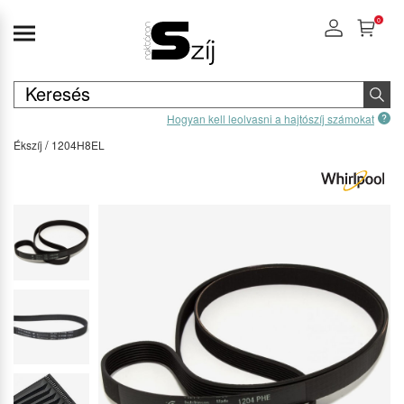
0
Hogyan kell leolvasni a hajtószíj számokat
Ékszíj
1204H8EL