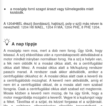
a mosógép forró szagot áraszt vagy túlmelegedés miatt
kioldódik.
A 1204H8EL ékszíj (bordásszíj, hajtószíj, poly-v szíj) más néven is
nevezhető:
1204 H8 MAEL
,
1204 H MA
,
1204 PHE
,
8 PHE 1204
.
A nap tippje
A mosógép nem mos, mert a dob nem forog. Úgy tűnik, hogy
lelassul. A szíj eltávolítása után a nyomáskapcsoló aktiválásával a
motor mindkét irányban normálisan forog. Ha a szíj a helyén van,
a fék nem oldódik ki a mosási ciklus alatt, és a centrifugálási
ciklus alatt fékez. A mosási ciklus alatt a fék/kuplung rendszer
passzív marad. A rendszer csak akkor aktiválódik, amikor a
centrifugálási ciklushoz ér. A mosási ciklus alatt csak a keverő és
a centrifugálódob mozoghat. A keverő nem aktiválódik, amíg el
nem éri a centrifugálási ciklust, de a mosás alatt nem szabad
forognia. Csak a centrifugálási ciklus alatt szabad ezt megtennie.
Mosás közben a keverő nem mozog, de ha úgy tűnik, hogy a
motor megpróbálja mozgatni a keverőt. Vegye ki a kuplungot vagy
a féket. Távolítsa el a szíjat, és kézzel forgassa el a szíjtárcsát.
Ha a szíjtárcsa elforgatásakor ellenállás tapasztalható, a