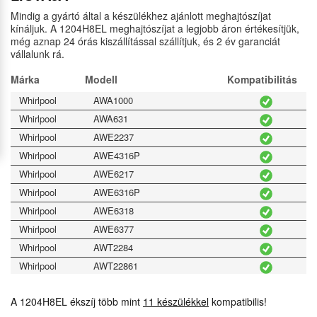
Mindig a gyártó által a készülékhez ajánlott meghajtószíjat
kínáljuk. A 1204H8EL meghajtószíjat a legjobb áron értékesítjük,
még aznap 24 órás kiszállítással szállítjuk, és 2 év garanciát
vállalunk rá.
Márka
Modell
Kompatibilitás
Whirlpool
AWA1000
Whirlpool
AWA631
Whirlpool
AWE2237
Whirlpool
AWE4316P
Whirlpool
AWE6217
Whirlpool
AWE6316P
Whirlpool
AWE6318
Whirlpool
AWE6377
Whirlpool
AWT2284
Whirlpool
AWT22861
Whirlpool
T700
A 1204H8EL ékszíj több mint
11 készülékkel
kompatibilis!