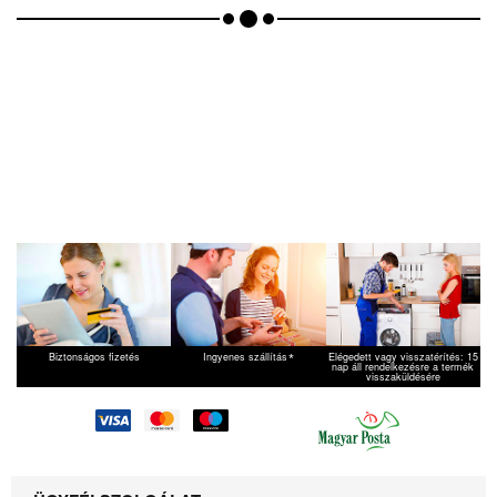
*
Biztonságos fizetés
Ingyenes szállítás
Elégedett vagy visszatérítés: 15
nap áll rendelkezésre a termék
visszaküldésére