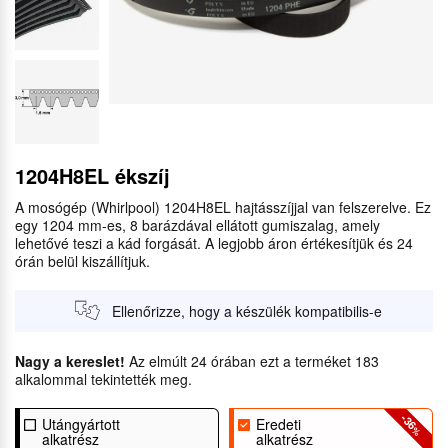
1204H8EL ékszíj
A mosógép (Whirlpool) 1204H8EL hajtásszíjjal van felszerelve. Ez
egy 1204 mm-es, 8 barázdával ellátott gumiszalag, amely
lehetővé teszi a kád forgását. A legjobb áron értékesítjük és 24
órán belül kiszállítjuk.
Ellenőrizze, hogy a készülék kompatibilis-e
Nagy a kereslet!
Az elmúlt 24 órában ezt a terméket 183
alkalommal tekintették meg.
-36
Utángyártott
Eredeti
%
alkatrész
alkatrész