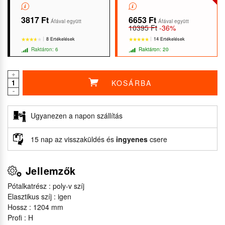
3817 Ft
6653 Ft
Áfával együtt
Áfával együtt
10395 Ft
-36%
8 Ertékelések
14 Ertékelések
Raktáron: 6
Raktáron: 20
+
KOSÁRBA
-
★★★★★
★★★★★
★★★★★
★★★★★
Ugyanezen a napon szállítás
15 nap az visszaküldés és
ingyenes
csere
Jellemzők
Pótalkatrész : poly-v szíj
Elasztikus szíj : igen
Hossz : 1204 mm
Profi : H