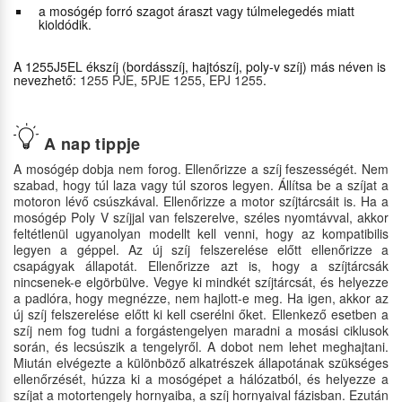
a mosógép forró szagot áraszt vagy túlmelegedés miatt
kioldódik.
A 1255J5EL ékszíj (bordásszíj, hajtószíj, poly-v szíj) más néven is
nevezhető:
1255 PJE
,
5PJE 1255
,
EPJ 1255
.
A nap tippje
A mosógép dobja nem forog. Ellenőrizze a szíj feszességét. Nem
szabad, hogy túl laza vagy túl szoros legyen. Állítsa be a szíjat a
motoron lévő csúszkával. Ellenőrizze a motor szíjtárcsáit is. Ha a
mosógép Poly V szíjjal van felszerelve, széles nyomtávval, akkor
feltétlenül ugyanolyan modellt kell venni, hogy az kompatibilis
legyen a géppel. Az új szíj felszerelése előtt ellenőrizze a
csapágyak állapotát. Ellenőrizze azt is, hogy a szíjtárcsák
nincsenek-e elgörbülve. Vegye ki mindkét szíjtárcsát, és helyezze
a padlóra, hogy megnézze, nem hajlott-e meg. Ha igen, akkor az
új szíj felszerelése előtt ki kell cserélni őket. Ellenkező esetben a
szíj nem fog tudni a forgástengelyen maradni a mosási ciklusok
során, és lecsúszik a tengelyről. A dobot nem lehet meghajtani.
Miután elvégezte a különböző alkatrészek állapotának szükséges
ellenőrzését, húzza ki a mosógépet a hálózatból, és helyezze a
szíjat a motortengely hornyaiba, a szíj hornyaival fázisban. Ezután