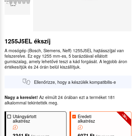
1255J5EL ékszíj
A mosógép (Bosch, Siemens, Neff) 1255J5EL hajtásszíjjal van
felszerelve. Ez egy 1255 mm-es, 5 barázdával ellátott
gumiszalag, amely lehetővé teszi a kád forgását. A legjobb áron
értékesítjük és 24 órán belül kiszállítjuk.
Ellenőrizze, hogy a készülék kompatibilis-e
Nagy a kereslet!
Az elmúlt 24 órában ezt a terméket 181
alkalommal tekintették meg.
-36
Utángyártott
Eredeti
%
alkatrész
alkatrész
3341 Ft
6071 Ft