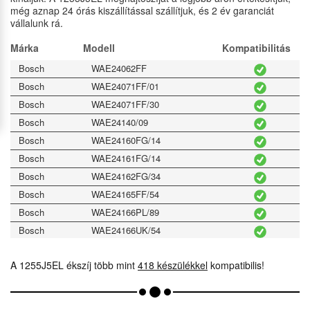
még aznap 24 órás kiszállítással szállítjuk, és 2 év garanciát
vállalunk rá.
Márka
Modell
Kompatibilitás
Bosch
WAE24062FF
Bosch
WAE24071FF/01
Bosch
WAE24071FF/30
Bosch
WAE24140/09
Bosch
WAE24160FG/14
Bosch
WAE24161FG/14
Bosch
WAE24162FG/34
Bosch
WAE24165FF/54
Bosch
WAE24166PL/89
Bosch
WAE24166UK/54
Bosch
WAE24170FF/49
A 1255J5EL ékszíj több mint
418 készülékkel
kompatibilis!
Bosch
WAE24172FF
Bosch
WAE24172FF/85
Bosch
WAE24260II/28