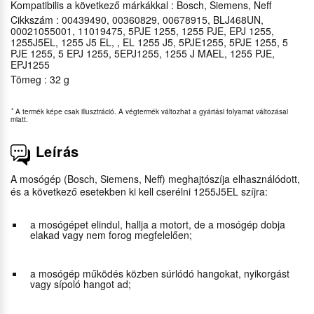
Kompatibilis a következő márkákkal : Bosch, Siemens, Neff
Cikkszám : 00439490, 00360829, 00678915, BLJ468UN,
00021055001, 11019475, 5PJE 1255, 1255 PJE, EPJ 1255,
1255J5EL, 1255 J5 EL, , EL 1255 J5, 5PJE1255, 5PJE 1255, 5
PJE 1255, 5 EPJ 1255, 5EPJ1255, 1255 J MAEL, 1255 PJE,
EPJ1255
Tömeg : 32 g
*
A termék képe csak illusztráció. A végtermék változhat a gyártási folyamat változásai
miatt.
Leírás
A mosógép (Bosch, Siemens, Neff) meghajtószíja elhasználódott,
és a következő esetekben ki kell cserélni 1255J5EL szíjra:
a mosógépet elindul, hallja a motort, de a mosógép dobja
elakad vagy nem forog megfelelően;
a mosógép működés közben súrlódó hangokat, nyikorgást
vagy sípoló hangot ad;