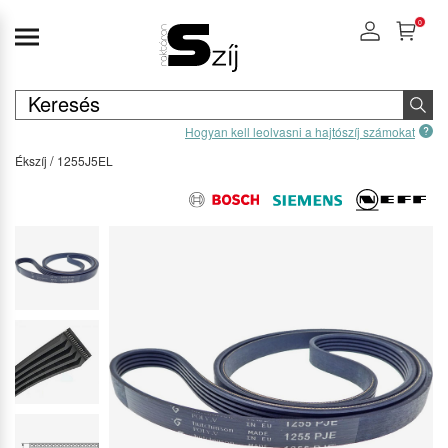
0
Hogyan kell leolvasni a hajtószíj számokat
Ékszíj
1255J5EL