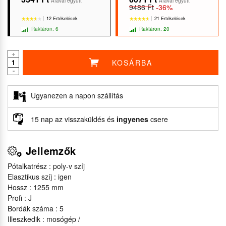
Áfával együtt
Áfával együtt
9486 Ft
-36%
12 Ertékelések
21 Ertékelések
Raktáron: 6
Raktáron: 20
+
KOSÁRBA
-
★★★★★
★★★★★
★★★★★
★★★★★
Ugyanezen a napon szállítás
15 nap az visszaküldés és
ingyenes
csere
Jellemzők
Pótalkatrész : poly-v szíj
Elasztikus szíj : igen
Hossz : 1255 mm
Profi : J
Bordák száma : 5
Illeszkedik : mosógép /