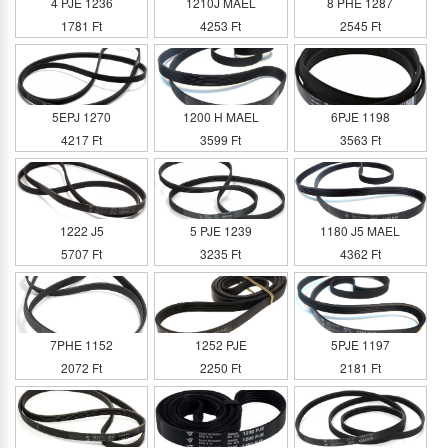
4 PJE 1236
1210J MAEL
8 PHE 1287
1781 Ft
4253 Ft
2545 Ft
5EPJ 1270
1200 H MAEL
6PJE 1198
4217 Ft
3599 Ft
3563 Ft
1222 J5
5 PJE 1239
1180 J5 MAEL
5707 Ft
3235 Ft
4362 Ft
7PHE 1152
1252 PJE
5PJE 1197
2072 Ft
2250 Ft
2181 Ft