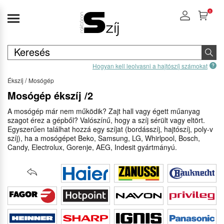
0
Hogyan kell leolvasni a hajtószíj számokat
Ékszíj
Mosógép
Mosógép ékszíj /2
A mosógép már nem működik? Zajt hall vagy égett műanyag
szagot érez a gépből? Valószínű, hogy a szíj sérült vagy eltört.
Egyszerűen találhat hozzá egy szíjat (bordásszíj, hajtószíj, poly-v
szíj), ha a mosógépet Beko, Samsung, LG, Whirlpool, Bosch,
Candy, Electrolux, Gorenje, AEG, Indesit gyártmányú.