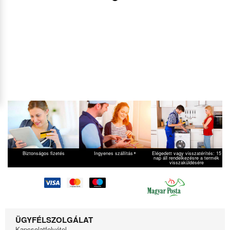
*
Biztonságos fizetés
Ingyenes szállítás
Elégedett vagy visszatérítés: 15
nap áll rendelkezésre a termék
visszaküldésére
ÜGYFÉLSZOLGÁLAT
Kapcsolatfelvétel