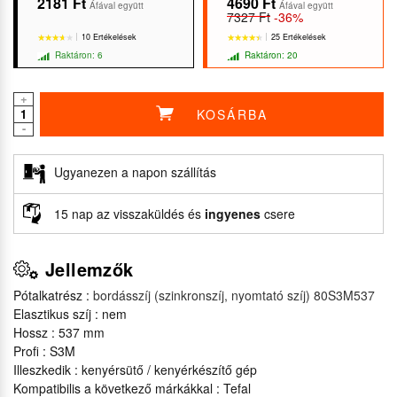
2181 Ft
4690 Ft
Áfával együtt
Áfával együtt
7327 Ft
-36%
10 Ertékelések
25 Ertékelések
Raktáron: 6
Raktáron: 20
+
KOSÁRBA
-
★★★★★
★★★★★
★★★★★
★★★★★
Ugyanezen a napon szállítás
15 nap az visszaküldés és
ingyenes
csere
Jellemzők
Pótalkatrész :
bordásszíj (szinkronszíj, nyomtató szíj) 80S3M537
Elasztikus szíj : nem
Hossz : 537 mm
Profi : S3M
Illeszkedik : kenyérsütő / kenyérkészítő gép
Kompatibilis a következő márkákkal : Tefal