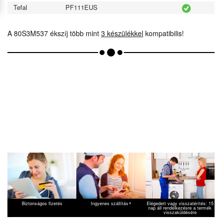
Tefal
PF111EUS
A 80S3M537 ékszíj több mint
3 készülékkel
kompatibilis!
*
Biztonságos fizetés
Ingyenes szállítás
Elégedett vagy visszatérítés: 15
nap áll rendelkezésre a termék
visszaküldésére