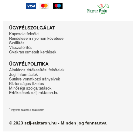
ÜGYFÉLSZOLGÁLAT
Kapcsolatfelvétel
Rendelésem nyomon követése
Szállítás
Visszatérítés
Gyakran ismételt kérdések
ÜGYFÉLPOLITIKA
Általános értékesítési feltételek
Jogi információk
Sütikre vonatkozó irányelvek
Biztonságos fizetés
Minőségi szolgáltatások
Ertékelések szij-raktaron.hu
*
Ingyenes szállítás 5 zíjak esetén
© 2023 szij-raktaron.hu - Minden jog fenntartva