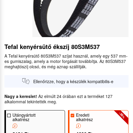
Tefal kenyérsütő ékszíj 80S3M537
A Tefal kenyérsütő 80S3M537 szíjat használ, amely egy 537 mm-
es gumiszalag, amely a motor forgását továbbítja. Az 80S3M537
meghajtószíj olcsó, és még aznap szállítják.
Ellenőrizze, hogy a készülék kompatibilis-e
Nagy a kereslet!
Az elmúlt 24 órában ezt a terméket 127
alkalommal tekintették meg.
-36
Utángyártott
Eredeti
%
alkatrész
alkatrész