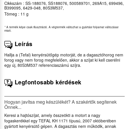
Cikkszám : SS-188076, SS188076, 500589701, 269A15, 699496,
B399095, 6429-048, 80S3M537,
Tömeg : 11 g
*
A termék képe csak illusztráció. A végtermék változhat a gyártási folyamat változásai
miatt.
Leírás
Hallja a (Tefal) kenyérsütőgép motorját, de a dagasztóhorog nem
forog vagy nem forog megfelelően, akkor a szíjat ki kell cserélni
egy új, 80S3M537 referenciaszámú szíjra.
Legfontosabb kérdések
Hogyan javítsa meg készülékét? A szakértők segítenek
Önnek...
Keresi a hajtószíjat, amely összeökti a motort a nagy
fogaskerékkel egy TEFAL KH 1171 típusú, 2007 októberében
gyártott kenyérsütő gépen. A dagasztás nem működik, annak