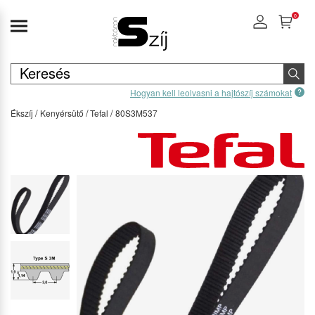
0
Hogyan kell leolvasni a hajtószíj számokat
Ékszíj
Kenyérsütő
Tefal
80S3M537