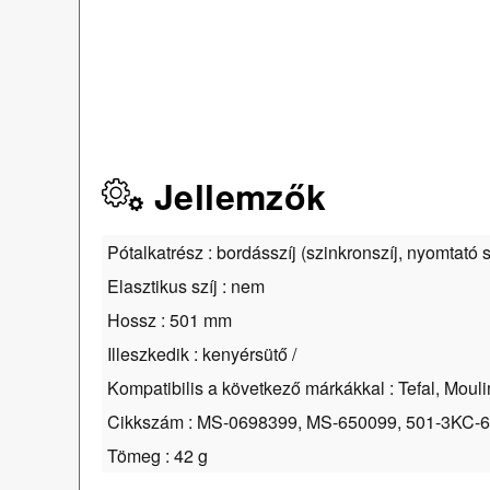
Jellemzők
Pótalkatrész : bordásszíj (szinkronszíj, nyomtató s
Elasztikus szíj : nem
Hossz : 501 mm
Illeszkedik : kenyérsütő /
Kompatibilis a következő márkákkal : Tefal, Moul
Cikkszám : MS-0698399, MS-650099, 501-3KC-6
Tömeg : 42 g