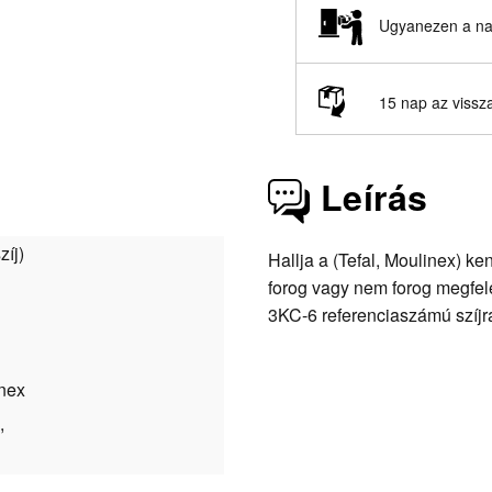
Ugyanezen a nap
15 nap az vissz
Leírás
zíj)
Hallja a (Tefal, Moulinex) k
forog vagy nem forog megfelel
3KC-6 referenciaszámú szíjr
inex
,