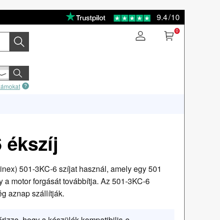
9.4
/
10
0
számokat
 ékszíj
linex) 501-3KC-6 szíjat használ, amely egy 501
a motor forgását továbbítja. Az 501-3KC-6
g aznap szállítják.
őrizze, hogy a készülék kompatibilis-e