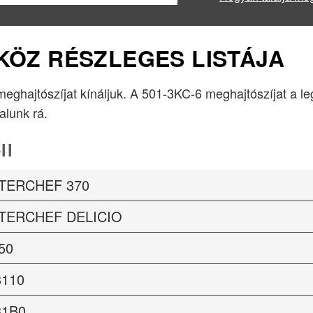
ZKÖZ RÉSZLEGES LISTÁJA
 meghajtószíjat kínáljuk. A 501-3KC-6 meghajtószíjat a l
lalunk rá.
ll
TERCHEF 370
TERCHEF DELICIO
50
3110
31B0