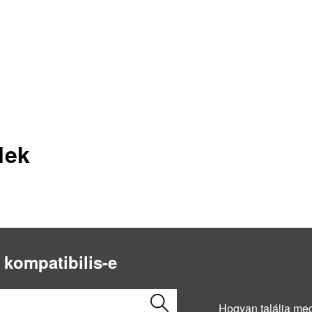
lek
 kompatibilis-e
Hogyan találja me