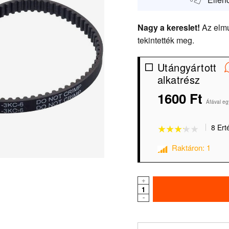
Nagy a kereslet!
Az elmú
tekintették meg.
Utángyártott
alkatrész
1600 Ft
★★★★★
★★★★★
Áfával eg
8 Ert
Raktáron: 1
+
-