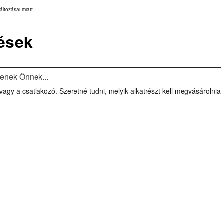
áltozásai miatt.
ések
tenek Önnek...
j vagy a csatlakozó. Szeretné tudni, melyik alkatrészt kell megvásárolni