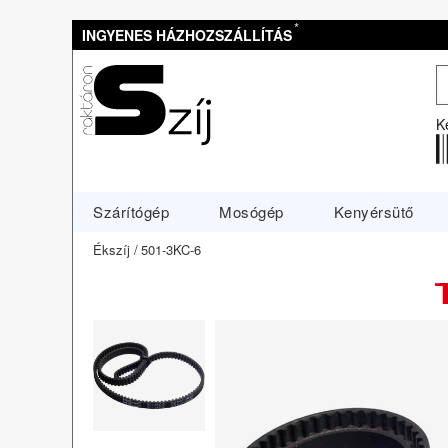
*
INGYENES HÁZHOZSZÁLLÍTÁS
K
Szárítógép
Mosógép
Kenyérsütő
Ékszíj
501-3KC-6