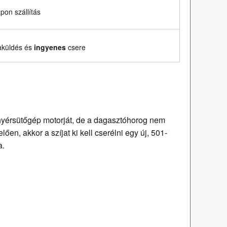
on szállítás
aküldés és
ingyenes
csere
enyérsütőgép motorját, de a dagasztóhorog nem
ően, akkor a szíjat ki kell cserélni egy új, 501-
a.