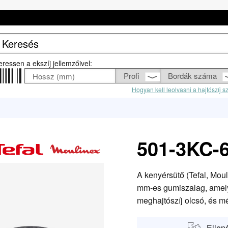
eressen a ekszíj jellemzőivel:
Hogyan kell leolvasni a hajtószíj 
501-3KC-6
A kenyérsütő (Tefal, Mou
mm-es gumiszalag, amely 
meghajtószíj olcsó, és mé
Ellen