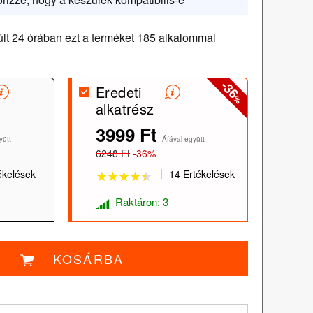
lt 24 órában ezt a terméket 185 alkalommal
-36
Eredeti
%
alkatrész
3999 Ft
★★★★★
★★★★★
yütt
Áfával együtt
6248 Ft
-36%
ékelések
14 Ertékelések
Raktáron: 3
KOSÁRBA