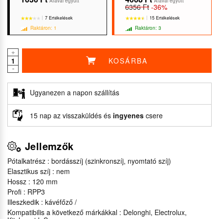
Áfával együtt
Áfával együtt
6356 Ft
-36%
7 Ertékelések
15 Ertékelések
Raktáron: 1
Raktáron: 3
+
KOSÁRBA
-
★★★★★
★★★★★
★★★★★
★★★★★
Ugyanezen a napon szállítás
15 nap az visszaküldés és
ingyenes
csere
Jellemzők
Pótalkatrész : bordásszíj (szinkronszíj, nyomtató szíj)
Elasztikus szíj : nem
Hossz : 120 mm
Profi : RPP3
Illeszkedik : kávéfőző /
Kompatibilis a következő márkákkal : Delonghi, Electrolux,