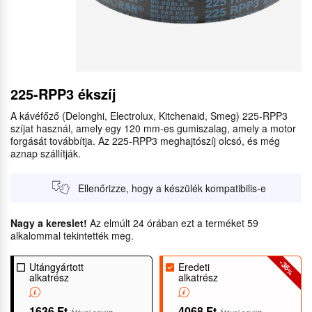
225-RPP3 ékszíj
A kávéfőző (Delonghi, Electrolux, Kitchenaid, Smeg) 225-RPP3
szíjat használ, amely egy 120 mm-es gumiszalag, amely a motor
forgását továbbítja. Az 225-RPP3 meghajtószíj olcsó, és még
aznap szállítják.
Ellenőrizze, hogy a készülék kompatibilis-e
Nagy a kereslet!
Az elmúlt 24 órában ezt a terméket 59
alkalommal tekintették meg.
-36
Utángyártott
Eredeti
%
alkatrész
alkatrész
1636 Ft
4068 Ft