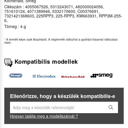
Kitchenaid, Smeg
Cikkszám : 4055067526, 5313243071, 482000024056,
751610124, 4071389946, 5332170600, C00376691,
7321421368603, 225RPP3, 225-RPP3, KW663931, RPP3M-255-
6,
Tömeg : 4 g
*
A termék képe csak illusztráció. A végtermék változhat a gyártási folyamat változásai
miatt.
Kompatibilis modellek
Ellenőrizze, hogy a készülék kompatibilis-e
Hogyan találja meg a modellszámát ?