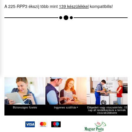
Delonghi
EAM4000B
A 225-RPP3 ékszíj több mint
139 készülékkel
kompatibilis!
Delonghi
EAM4400
Delonghi
ECA14300
Delonghi
ECAM 22 110 B S11
Delonghi
ECAM 22110B
Delonghi
ECAM 23 210 B
Delonghi
ECAM 44620S
Delonghi
ECAM 46
Delonghi
ECAM 61055SB
Delonghi
ECAM20116BS11
Delonghi
ECAM21112S
Delonghi
ECAM21117B
Delonghi
ECAM21117SB
Delonghi
ECAM21117W
*
Biztonságos fizetés
Ingyenes szállítás
Elégedett vagy visszatérítés: 15
Delonghi
ECAM22110B
nap áll rendelkezésre a termék
visszaküldésére
Delonghi
ECAM22110SB
Delonghi
ECAM22110SBS11