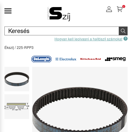
0
Hogyan kell leolvasni a hajtószíj számokat
Ékszíj
225-RPP3