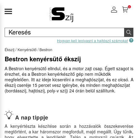
0
Hogyan kell leolvasni a hajtószíj számokat
Ékszíj
Kenyérsütő
Bestron
Bestron kenyérsütő ékszíj
A Bestron kenyérsütő elindul, és a motor zajt csap. Égett szagot is
érezhet, és a Bestron kenyérkészítő gép nem működik
megfelelően. Itt az ideje kicserélni a meghajtószíjat, és ez olcsó. A
ékszíj cseréje 15 percet vesz igénybe, és minden meghajtószíjat
(bordásszíj, hajtószíj, poly-v szíj) 24 órán belül szállítunk.
A nap tippje
A kenyértészta készítése során a hozzávalók összekeverése
megtörtént, a kar háromszor megfordult, majd megállt. Úgy tűnik,
hogy elvesztette a lendületét. Talán a motorszíj csúszik. Az