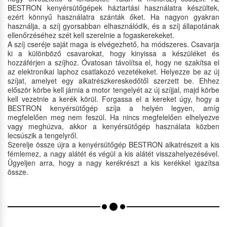
BESTRON kenyérsütőgépek háztartási használatra készültek,
ezért könnyű használatra szánták őket. Ha nagyon gyakran
használja, a szíj gyorsabban elhasználódik, és a szíj állapotának
ellenőrzéséhez szét kell szerelnie a fogaskerekeket.
A szíj cseréje saját maga is elvégezhető, ha módszeres. Csavarja
ki a különböző csavarokat, hogy kinyissa a készüléket és
hozzáférjen a szíjhoz. Óvatosan távolítsa el, hogy ne szakítsa el
az elektronikai laphoz csatlakozó vezetékeket. Helyezze be az új
szíjat, amelyet egy alkatrészkereskedőtől szerzett be. Ehhez
először körbe kell járnia a motor tengelyét az új szíjjal, majd körbe
kell vezetnie a kerék körül. Forgassa el a kereket úgy, hogy a
BESTRON kenyérsütőgép szíja a helyén legyen, amíg
megfelelően meg nem feszül. Ha nincs megfelelően elhelyezve
vagy meghúzva, akkor a kenyérsütőgép használata közben
lecsúszik a tengelyről.
Szerelje össze újra a kenyérsütőgép BESTRON alkatrészeit a kis
fémlemez, a nagy alátét és végül a kis alátét visszahelyezésével.
Ügyeljen arra, hogy a nagy kerékrészt a kis kerékkel igazítsa
össze.