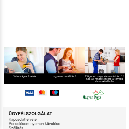
*
Biztonságos fizetés
Ingyenes szállítás
Elégedett vagy visszatérítés: 15
nap áll rendelkezésre a termék
visszaküldésére
ÜGYFÉLSZOLGÁLAT
Kapcsolatfelvétel
Rendelésem nyomon követése
Szállítás