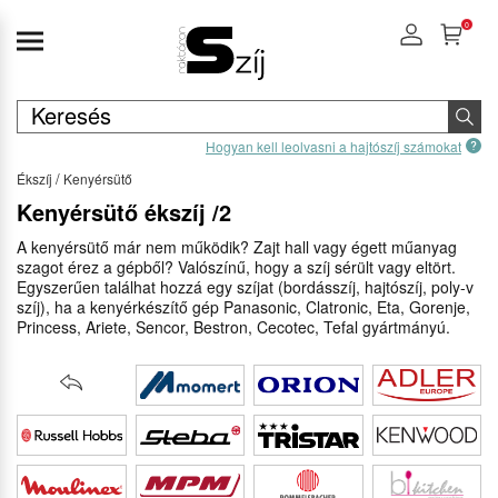
0
Hogyan kell leolvasni a hajtószíj számokat
Ékszíj
Kenyérsütő
Kenyérsütő ékszíj /2
A kenyérsütő már nem működik? Zajt hall vagy égett műanyag
szagot érez a gépből? Valószínű, hogy a szíj sérült vagy eltört.
Egyszerűen találhat hozzá egy szíjat (bordásszíj, hajtószíj, poly-v
szíj), ha a kenyérkészítő gép Panasonic, Clatronic, Eta, Gorenje,
Princess, Ariete, Sencor, Bestron, Cecotec, Tefal gyártmányú.