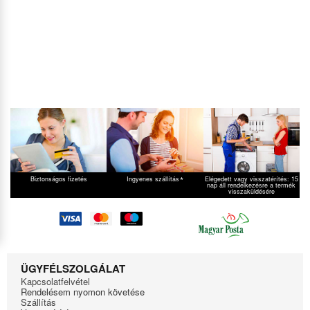
*
Biztonságos fizetés
Ingyenes szállítás
Elégedett vagy visszatérítés: 15
nap áll rendelkezésre a termék
visszaküldésére
ÜGYFÉLSZOLGÁLAT
Kapcsolatfelvétel
Rendelésem nyomon követése
Szállítás