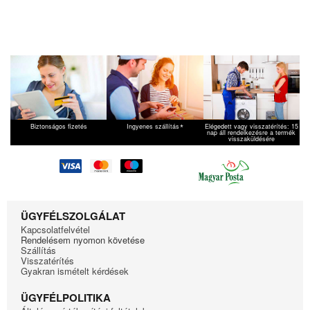
Moulinex
OW502301B7A
Moulinex
OW503100B7A
Tefal
OW200130
*
Biztonságos fizetés
Ingyenes szállítás
Elégedett vagy visszatérítés: 15
nap áll rendelkezésre a termék
visszaküldésére
ÜGYFÉLSZOLGÁLAT
Kapcsolatfelvétel
Rendelésem nyomon követése
Szállítás
Visszatérítés
Gyakran ismételt kérdések
ÜGYFÉLPOLITIKA