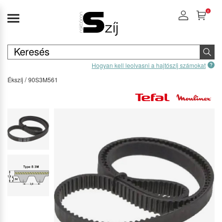
0
Hogyan kell leolvasni a hajtószíj számokat
Ékszíj
90S3M561