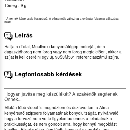
Tömeg : 9 g
*
A termék képe csak illusztráció. A végtermék változhat a gyártási folyamat változásai
miatt.
Leírás
Hallja a (Tefal, Moulinex) kenyérsütőgép motorját, de a
dagasztóhorog nem forog vagy nem forog megfelelően, akkor a
szíjat ki kell cserélni egy új, 90S3M561 referenciaszámú szíjra.
Legfontosabb kérdések
Hogyan javítsa meg készülékét? A szakértők segítenek
Önnek...
Miután több videót is megnéztem és észrevettem a Atma
kenyérsütő szíjcsere folyamatának bonyolultságát, nyilvánvaló,
hogy a tervező nem vette figyelembe ennek a feladatnak a
praktikusságát, és nem gondolt arra, hogy könnyű megoldást
kínáljon. Ellenkezőleg, úgy tűnik, hogy ezt az eszközt úgy