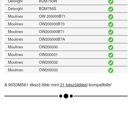
Delonghi
BDM750W
Delonghi
BDM755S
Moulinex
OW 200000B71
Moulinex
OW200000B70
Moulinex
OW200000B71
Moulinex
OW200000B7A
Moulinex
OW200030
Moulinex
OW200031
Moulinex
OW200032
Moulinex
OW200033
Moulinex
OW200034
A 90S3M561 ékszíj több mint
21 készülékkel
kompatibilis!
Moulinex
OW200035
Moulinex
OW200036
Moulinex
OW200052
Moulinex
OW200070
Moulinex
OW200071
Moulinex
OW200072
Moulinex
OW502300B7A