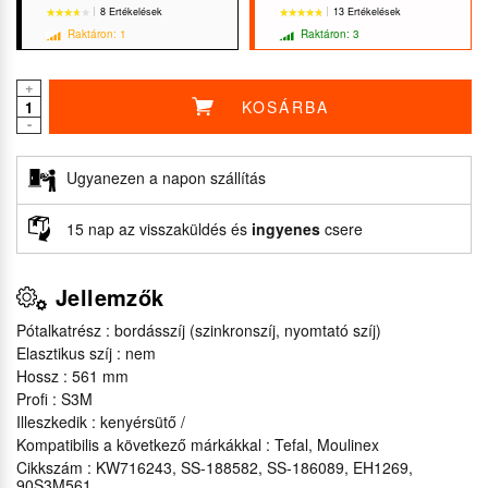
8 Ertékelések
13 Ertékelések
Raktáron: 1
Raktáron: 3
+
KOSÁRBA
-
★★★★★
★★★★★
★★★★★
★★★★★
Ugyanezen a napon szállítás
15 nap az visszaküldés és
ingyenes
csere
Jellemzők
Pótalkatrész : bordásszíj (szinkronszíj, nyomtató szíj)
Elasztikus szíj : nem
Hossz : 561 mm
Profi : S3M
Illeszkedik : kenyérsütő /
Kompatibilis a következő márkákkal : Tefal, Moulinex
Cikkszám : KW716243, SS-188582, SS-186089, EH1269,
90S3M561,