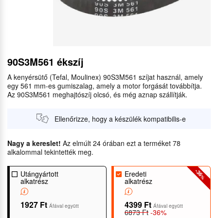
90S3M561 ékszíj
A kenyérsütő (Tefal, Moulinex) 90S3M561 szíjat használ, amely
egy 561 mm-es gumiszalag, amely a motor forgását továbbítja.
Az 90S3M561 meghajtószíj olcsó, és még aznap szállítják.
Ellenőrizze, hogy a készülék kompatibilis-e
Nagy a kereslet!
Az elmúlt 24 órában ezt a terméket 78
alkalommal tekintették meg.
-36
Utángyártott
Eredeti
%
alkatrész
alkatrész
1927 Ft
4399 Ft
Áfával együtt
Áfával együtt
6873 Ft
-36%