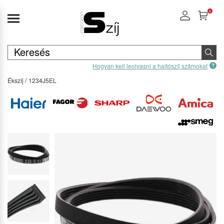
0
Hogyan kell leolvasni a hajtószíj számokat
Ékszíj
1234J5EL