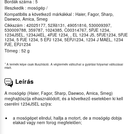
Bordák száma : 5
Illeszkedik : mosógép /
Kompatibilis a következő márkákkal : Haier, Fagor, Sharp,
Daewoo, Amica, Smeg
Cikkszám : 42025177, 52X6131, 49051816, 530009397,
530009788, 359787, 1024385, C00314767, 5PJE 1234,
1234J5EL, 1234J4EL, 4PJE 1234, , EL 1234 J5, 5PJE1234, 5PJE
1234, 5 PJE 1234, 5 EPJ 1234, 5EPJ1234, 1234 J MAEL, 1234
PJE, EPJ1234
Tömeg : 52 g
*
A termék képe csak illusztráció. A végtermék változhat a gyártási folyamat változásai
miatt.
Leírás
A mosógép (Haier, Fagor, Sharp, Daewoo, Amica, Smeg)
meghajtószíja elhasználódott, és a következő esetekben ki kell
cserélni 1234J5EL szíjra:
a mosógépet elindul, hallja a motort, de a mosógép dobja
elakad vagy nem forog megfelelően;