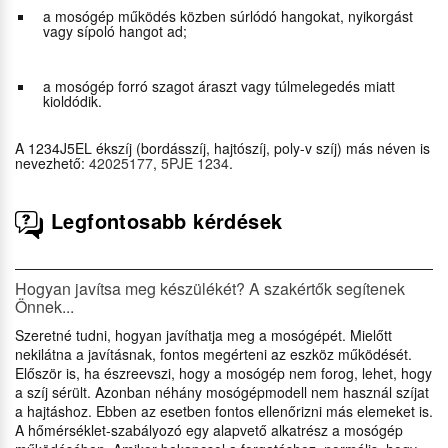
a mosógép működés közben súrlódó hangokat, nyikorgást
vagy sípoló hangot ad;
a mosógép forró szagot áraszt vagy túlmelegedés miatt
kioldódik.
A 1234J5EL ékszíj (bordásszíj, hajtószíj, poly-v szíj) más néven is
nevezhető:
42025177
,
5PJE 1234
.
Legfontosabb kérdések
Hogyan javítsa meg készülékét? A szakértők segítenek
Önnek...
Szeretné tudni, hogyan javíthatja meg a mosógépét. Mielőtt
nekilátna a javításnak, fontos megérteni az eszköz működését.
Először is, ha észreevszi, hogy a mosógép nem forog, lehet, hogy
a szíj sérült. Azonban néhány mosógépmodell nem használ szíjat
a hajtáshoz. Ebben az esetben fontos ellenőrizni más elemeket is.
A hőmérséklet-szabályozó egy alapvető alkatrész a mosógép