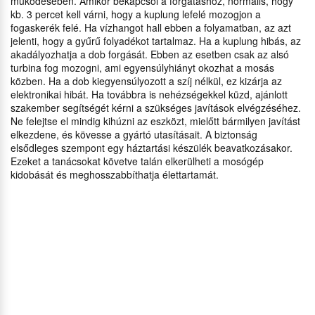
működésében. Amikor bekapcsol a forgatáshoz, normális, hogy
kb. 3 percet kell várni, hogy a kuplung lefelé mozogjon a
fogaskerék felé. Ha vízhangot hall ebben a folyamatban, az azt
jelenti, hogy a gyűrű folyadékot tartalmaz. Ha a kuplung hibás, az
akadályozhatja a dob forgását. Ebben az esetben csak az alsó
turbina fog mozogni, ami egyensúlyhiányt okozhat a mosás
közben. Ha a dob kiegyensúlyozott a szíj nélkül, ez kizárja az
elektronikai hibát. Ha továbbra is nehézségekkel küzd, ajánlott
szakember segítségét kérni a szükséges javítások elvégzéséhez.
Ne felejtse el mindig kihúzni az eszközt, mielőtt bármilyen javítást
elkezdene, és kövesse a gyártó utasításait. A biztonság
elsődleges szempont egy háztartási készülék beavatkozásakor.
Ezeket a tanácsokat követve talán elkerülheti a mosógép
kidobását és meghosszabbíthatja élettartamát.