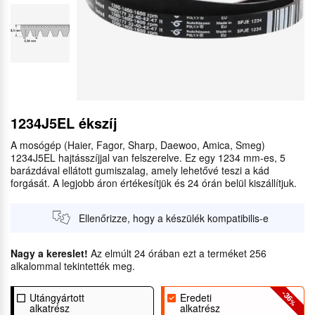
1234J5EL ékszíj
A mosógép (Haier, Fagor, Sharp, Daewoo, Amica, Smeg)
1234J5EL hajtásszíjjal van felszerelve. Ez egy 1234 mm-es, 5
barázdával ellátott gumiszalag, amely lehetővé teszi a kád
forgását. A legjobb áron értékesítjük és 24 órán belül kiszállítjuk.
Ellenőrizze, hogy a készülék kompatibilis-e
Nagy a kereslet!
Az elmúlt 24 órában ezt a terméket 256
alkalommal tekintették meg.
-36
Utángyártott
Eredeti
%
alkatrész
alkatrész