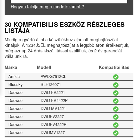
Hogyan találja meg a modellszámát ?
30 KOMPATIBILIS ESZKÖZ RÉSZLEGES
LISTÁJA
Mindig a gyártó által a készülékhez ajánlott meghajtószíjat
kínáljuk. A 1234J5EL meghajtószíjat a legjobb áron értékesítjük,
még aznap 24 órás kiszállítással szállítjuk, és 2 év garanciát
vállalunk rá.
Márka
Modell
Kompatibilitás
Amica
AWDG7512CL
Bluesky
BLF126071
Daewoo
DWD FV2221
Daewoo
DWD FV4422P
Daewoo
DWD MV1221
Daewoo
DWDFV2227
Daewoo
DWDFV4222P
Daewoo
DWDMV1227