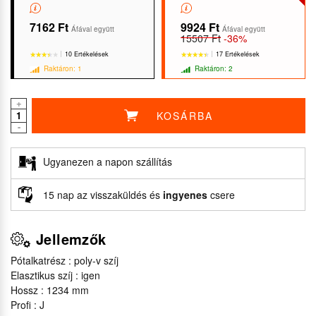
7162 Ft
9924 Ft
Áfával együtt
Áfával együtt
15507 Ft
-36%
10 Ertékelések
17 Ertékelések
Raktáron: 1
Raktáron: 2
+
KOSÁRBA
-
★★★★★
★★★★★
★★★★★
★★★★★
Ugyanezen a napon szállítás
15 nap az visszaküldés és
ingyenes
csere
Jellemzők
Pótalkatrész : poly-v szíj
Elasztikus szíj : igen
Hossz : 1234 mm
Profi : J