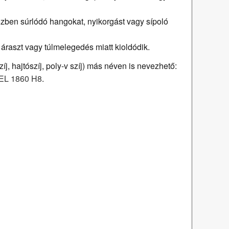
zben súrlódó hangokat, nyikorgást vagy sípoló
 áraszt vagy túlmelegedés miatt kioldódik.
j, hajtószíj, poly-v szíj) más néven is nevezhető:
EL 1860 H8
.