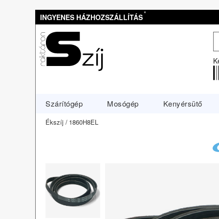
*
INGYENES HÁZHOZSZÁLLÍTÁS
K
Szárítógép
Mosógép
Kenyérsütő
Ékszíj
1860H8EL