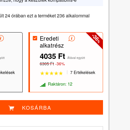
lt 24 órában ezt a terméket 236 alkalommal
-36
Eredeti
%
alkatrész
4035 Ft
★★★★★
★★★★★
yütt
Áfával együtt
6305 Ft
-36%
ékelések
7 Ertékelések
Raktáron: 12
KOSÁRBA