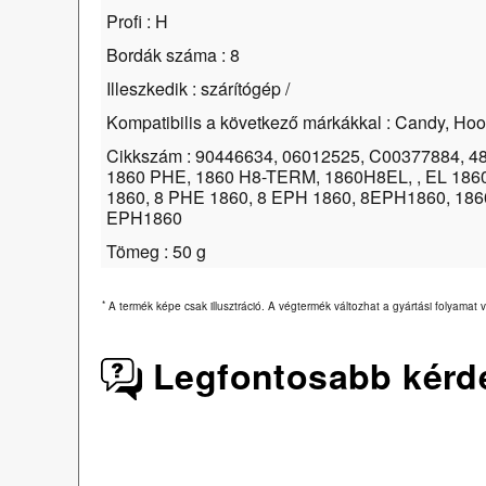
Profi : H
Bordák száma : 8
Illeszkedik : szárítógép /
Kompatibilis a következő márkákkal : Candy, Hoo
Cikkszám : 90446634, 06012525, C00377884, 4
1860 PHE, 1860 H8-TERM, 1860H8EL, , EL 18
1860, 8 PHE 1860, 8 EPH 1860, 8EPH1860, 18
EPH1860
Tömeg : 50 g
*
A termék képe csak illusztráció. A végtermék változhat a gyártási folyamat v
Legfontosabb kérd