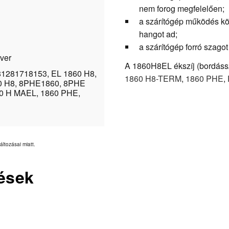
nem forog megfelelően;
a szárítógép működés kö
hangot ad;
a szárítógép forró szagot
ver
A 1860H8EL ékszíj (bordásszí
81281718153, EL 1860 H8,
1860 H8-TERM
,
1860 PHE
,
60 H8, 8PHE1860, 8PHE
60 H MAEL, 1860 PHE,
áltozásai miatt.
ések