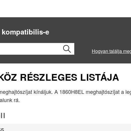
 kompatibilis-e
Hogyan találja me
ZKÖZ RÉSZLEGES LISTÁJA
 meghajtószíjat kínáljuk. A 1860H8EL meghajtószíjat a l
lalunk rá.
ll
55