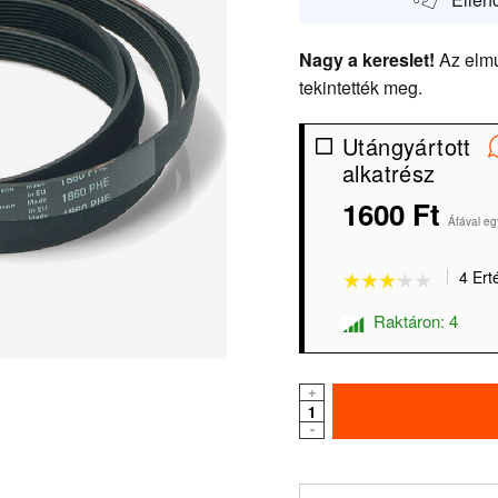
Nagy a kereslet!
Az elmú
tekintették meg.
Utángyártott
alkatrész
1600 Ft
★★★★★
★★★★★
Áfával eg
4 Ert
Raktáron: 4
+
-