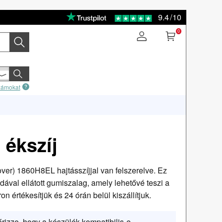
9.4
/
10
0
számokat
ékszíj
ver) 1860H8EL hajtásszíjjal van felszerelve. Ez
ával ellátott gumiszalag, amely lehetővé teszi a
on értékesítjük és 24 órán belül kiszállítjuk.
őrizze, hogy a készülék kompatibilis-e