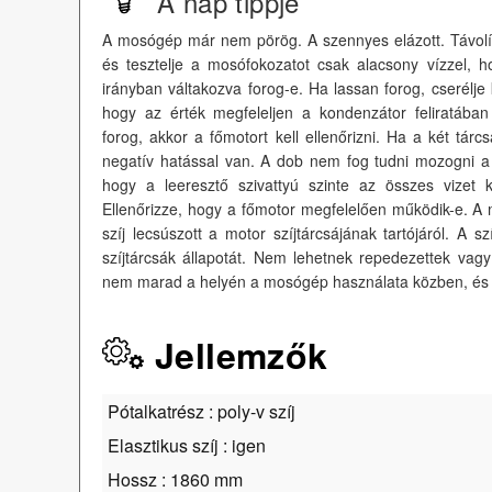
A nap tippje
A mosógép már nem pörög. A szennyes elázott. Távolítsa
és tesztelje a mosófokozatot csak alacsony vízzel, h
irányban váltakozva forog-e. Ha lassan forog, cserélje 
hogy az érték megfeleljen a kondenzátor feliratáb
forog, akkor a főmotort kell ellenőrizni. Ha a két tárcsa
negatív hatással van. A dob nem fog tudni mozogni a 
hogy a leeresztő szivattyú szinte az összes vizet k
Ellenőrizze, hogy a főmotor megfelelően működik-e. A
szíj lecsúszott a motor szíjtárcsájának tartójáról. A szí
szíjtárcsák állapotát. Nem lehetnek repedezettek vagy
nem marad a helyén a mosógép használata közben, és le
Jellemzők
Pótalkatrész : poly-v szíj
Elasztikus szíj : igen
Hossz : 1860 mm