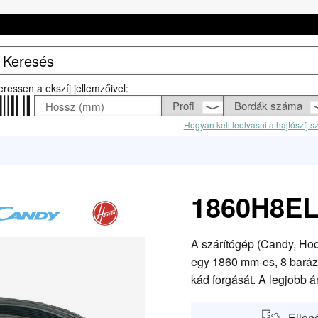
eressen a ekszíj jellemzőivel:
Hogyan kell leolvasni a hajtószíj 
1860H8EL 
A szárítógép (Candy, Hoo
egy 1860 mm-es, 8 barázd
kád forgását. A legjobb ár
Ellen