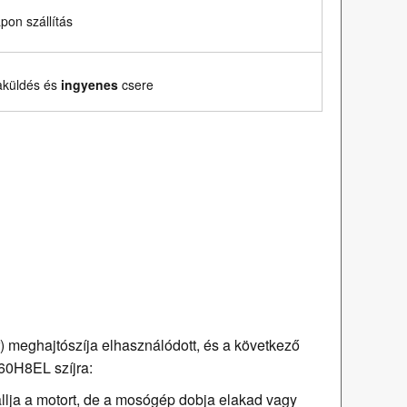
on szállítás
aküldés és
ingyenes
csere
) meghajtószíja elhasználódott, és a következő
860H8EL szíjra:
hallja a motort, de a mosógép dobja elakad vagy