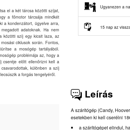
Ugyanezen a nap
 el a két tárcsa közötti szíjat,
ogy a főmotor tárcsája mindkét
ki a kondenzátort, ügyelve arra,
15 nap az vissz
an megadott adatoknak. Ha nem
 közötti szíj egy kicsit laza, az
mosási ciklusok során. Fontos,
iürítse a mosógép tartályából.
 mosógép problémája az, hogy a
j cseréje előtt ellenőrizni kell a
 csavarodottak, különben a szíj
csúszik a forgás tengelyéről.
Leírás
A szárítógép (Candy, Hoover
esetekben ki kell cserélni 1
a szárítógépet elindul, 