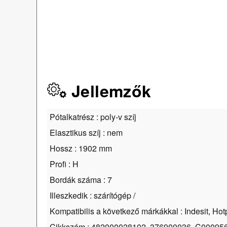
Jellemzők
Pótalkatrész : poly-v szíj
Elasztikus szíj : nem
Hossz : 1902 mm
Profi : H
Bordák száma : 7
Illeszkedik : szárítógép /
Kompatibilis a következő márkákkal : Indesit, Hot
Cikkszám : 482000028102, 376900036, C000956