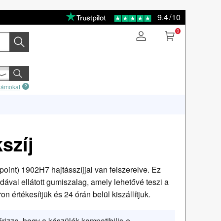
9.4
/
10
0
számokat
szíj
tpoint) 1902H7 hajtásszíjjal van felszerelve. Ez
ával ellátott gumiszalag, amely lehetővé teszi a
on értékesítjük és 24 órán belül kiszállítjuk.
őrizze, hogy a készülék kompatibilis-e