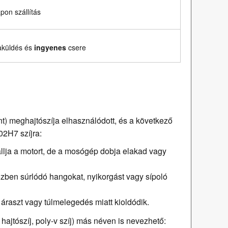
on szállítás
aküldés és
ingyenes
csere
int) meghajtószíja elhasználódott, és a következő
02H7 szíjra:
hallja a motort, de a mosógép dobja elakad vagy
zben súrlódó hangokat, nyikorgást vagy sípoló
 áraszt vagy túlmelegedés miatt kioldódik.
hajtószíj, poly-v szíj) más néven is nevezhető: