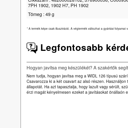
7PH 1902, 1902 H7, PH 1902
Tömeg : 49 g
*
A termék képe csak illusztráció. A végtermék változhat a gyártási folyamat v
Legfontosabb kérd
Hogyan javítsa meg készülékét? A szakértők segí
Nem tudja, hogyan javítsa meg a WIDL 126 típusú szárító
Csavarozza ki a két csavart az alsó részen. Használjon
állapotát. Ha azt tapasztalja, hogy lazult vagy sérült, 
érzi magát kényelmesen ezeket a javításokat önállaón e