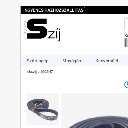
*
INGYENES HÁZHOZSZÁLLÍTÁS
K
Szárítógép
Mosógép
Kenyérsütő
Ékszíj
1902H7