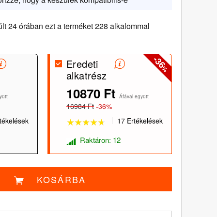
lt 24 órában ezt a terméket 228 alkalommal
-36
Eredeti
%
alkatrész
10870 Ft
★★★★★
★★★★★
yütt
Áfával együtt
16984 Ft
-36%
tékelések
17 Ertékelések
Raktáron: 12
KOSÁRBA