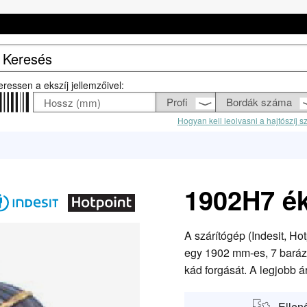
eressen a ekszíj jellemzőivel:
Hogyan kell leolvasni a hajtószíj 
1902H7 ék
A szárítógép (Indesit, Ho
egy 1902 mm-es, 7 barázd
kád forgását. A legjobb ár
Ellen