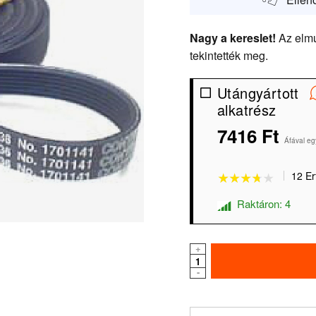
Nagy a kereslet!
Az elmú
tekintették meg.
Utángyártott
alkatrész
7416 Ft
★★★★★
★★★★★
Áfával eg
12 Er
Raktáron: 4
+
-