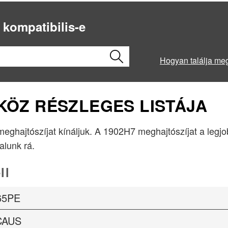
 kompatibilis-e
Hogyan találja me
ZKÖZ RÉSZLEGES LISTÁJA
 meghajtószíjat kínáljuk. A 1902H7 meghajtószíjat a legj
lalunk rá.
ll
65PE
CAUS