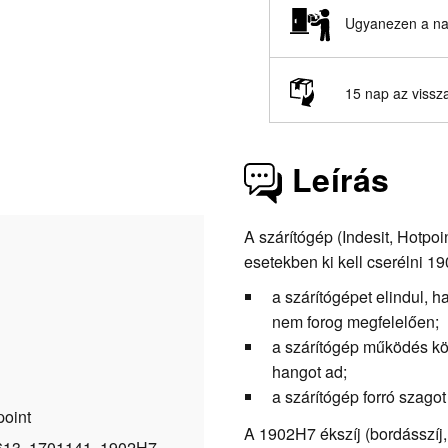
Ugyanezen a nap
15 nap az vissz
Leírás
A szárítógép (Indesit, Hotpo
esetekben ki kell cserélni 19
a szárítógépet elindul, 
nem forog megfelelően;
a szárítógép működés kö
hangot ad;
a szárítógép forró szagot
point
A 1902H7 ékszíj (bordásszíj, 
13, 1701141, 1902H7, ,