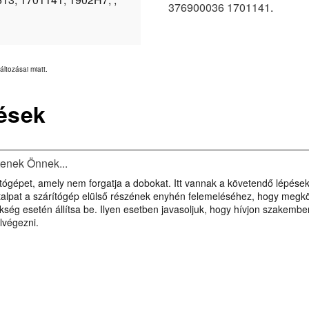
376900036 1701141
.
áltozásai miatt.
ések
tenek Önnek...
gépet, amely nem forgatja a dobokat. Itt vannak a követendő lépések: 
 talpat a szárítógép elülső részének enyhén felemeléséhez, hogy megkö
szükség esetén állítsa be. Ilyen esetben javasoljuk, hogy hívjon szakem
lvégezni.