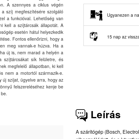
jon. A szennyes a ciklus végén
a szíj megfeszítésére szolgáló
Ugyanezen a nap
el a funkcióval. Lehetőség van
 kell a szíjtárcsák állapotát. A
 mosógép esetén hátul helyezkedik
15 nap az vissz
ötése. Fontos ellenőrizni, hogy a
elően meg vannak-e húzva. Ha a
g ha új is, nem marad a helyén a
szíjtárcsákat sík felületre, és
ek megfelelő állapotban, ki kell
dés nem a motortól származik-e.
y új szíjat, ügyelve arra, hogy az
 könnyű felszereléséhez kenje be
 be.
Leírás
A szárítógép (Bosch, Electr