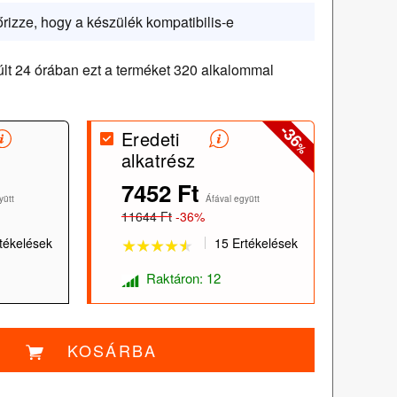
őrizze, hogy a készülék kompatibilis-e
lt 24 órában ezt a terméket 320 alkalommal
-36
Eredeti
%
alkatrész
7452 Ft
★★★★★
★★★★★
yütt
Áfával együtt
11644 Ft
-36%
tékelések
15 Ertékelések
Raktáron: 12
KOSÁRBA