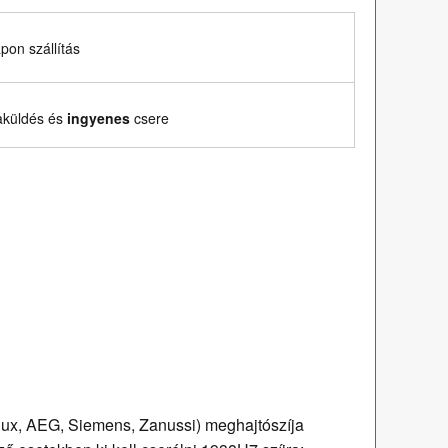
on szállítás
aküldés és
ingyenes
csere
olux, AEG, Siemens, Zanussi) meghajtószíja