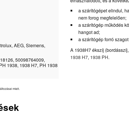
elhasználódott, és a követke
a szárítógépet elindul, 
nem forog megfelelően;
a szárítógép működés kö
hangot ad;
a szárítógép forró szagot
ctrolux, AEG, Siemens,
A 1938H7 ékszíj (bordásszíj, 
1938 H7
,
1938 PH
.
818126, 50098764009,
7PH 1938, 1938 H7, PH 1938
áltozásai miatt.
ések