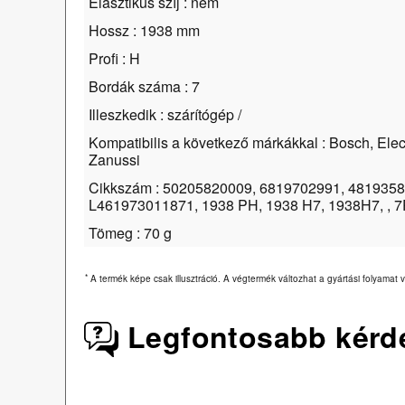
Elasztikus szíj : nem
Hossz : 1938 mm
Profi : H
Bordák száma : 7
Illeszkedik : szárítógép /
Kompatibilis a következő márkákkal : Bosch, Ele
Zanussi
Cikkszám : 50205820009, 6819702991, 481935
L461973011871, 1938 PH, 1938 H7, 1938H7, , 
Tömeg : 70 g
*
A termék képe csak illusztráció. A végtermék változhat a gyártási folyamat v
Legfontosabb kérd