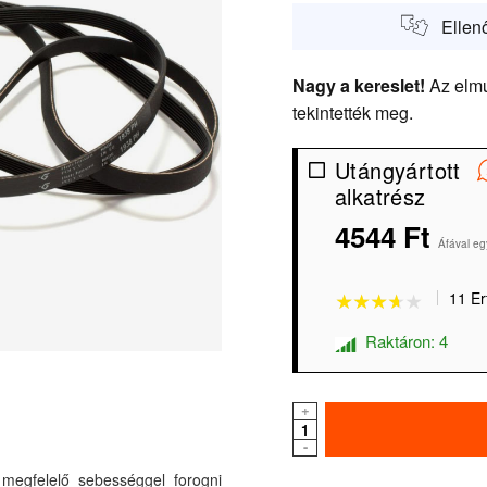
Ellen
Nagy a kereslet!
Az elmú
tekintették meg.
Utángyártott
alkatrész
4544 Ft
★★★★★
★★★★★
Áfával eg
11 Er
Raktáron: 4
+
-
egfelelő sebességgel forogni