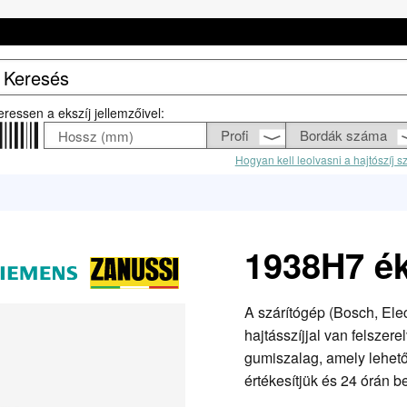
eressen a ekszíj jellemzőivel:
Hogyan kell leolvasni a hajtószíj 
1938H7 ék
A szárítógép (Bosch, El
hajtásszíjjal van felszer
gumiszalag, amely lehetőv
értékesítjük és 24 órán bel