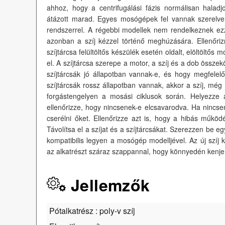
ahhoz, hogy a centrifugálási fázis normálisan halad
átázott marad. Egyes mosógépek fel vannak szerelve 
rendszerrel. A régebbi modellek nem rendelkeznek ezz
azonban a szíj kézzel történő meghúzására. Ellenőrizni
szíjtárcsa felültöltős készülék esetén oldalt, elöltöltős
el. A szíjtárcsa szerepe a motor, a szíj és a dob összek
szíjtárcsák jó állapotban vannak-e, és hogy megfel
szíjtárcsák rossz állapotban vannak, akkor a szíj, mé
forgástengelyen a mosási ciklusok során. Helyezze a 
ellenőrizze, hogy nincsenek-e elcsavarodva. Ha nincsen
cserélni őket. Ellenőrizze azt is, hogy a hibás műkö
Távolítsa el a szíjat és a szíjtárcsákat. Szerezzen be eg
kompatibilis legyen a mosógép modelljével. Az új szíj
az alkatrészt száraz szappannal, hogy könnyedén kenje
Jellemzők
Pótalkatrész : poly-v szíj