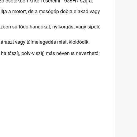
ző esetekben ki kell cserélni 1938H7 szíjra:
hallja a motort, de a mosógép dobja elakad vagy
zben súrlódó hangokat, nyikorgást vagy sípoló
 áraszt vagy túlmelegedés miatt kioldódik.
hajtószíj, poly-v szíj) más néven is nevezhető: