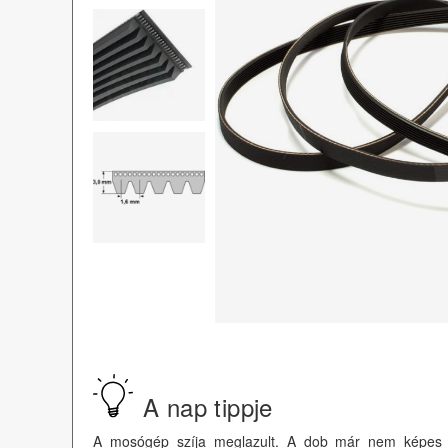
A nap tippje
A mosógép szíja meglazult. A dob már nem képes m