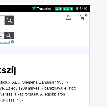
9.4
/
10
0
számokat
szíj
ectrolux, AEG, Siemens, Zanussi) 1938H7
elve. Ez egy 1938 mm-es, 7 barázdával ellátott
é teszi a kád forgását. A legjobb áron
ül kiszállítjuk.