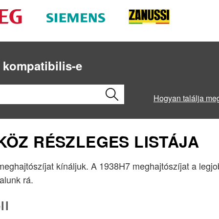
 kompatibilis-e
Hogyan találja me
ZKÖZ RÉSZLEGES LISTÁJA
 meghajtószíjat kínáljuk. A 1938H7 meghajtószíjat a legj
lalunk rá.
ll