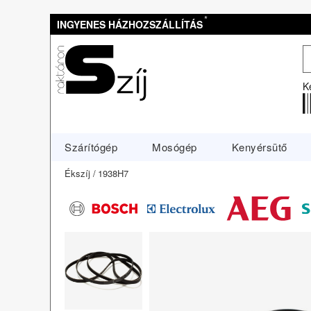
*
INGYENES HÁZHOZSZÁLLÍTÁS
K
Szárítógép
Mosógép
Kenyérsütő
Ékszíj
1938H7