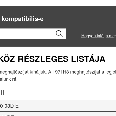
 kompatibilis-e
Hogyan találja me
ZKÖZ RÉSZLEGES LISTÁJA
 meghajtószíjat kínáljuk. A 1971H8 meghajtószíjat a legj
lalunk rá.
ll
0 03D E