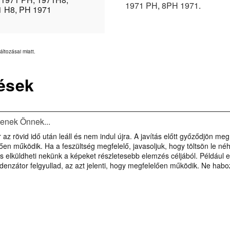
1971 PH
,
8PH 1971
.
1 H8, PH 1971
áltozásai miatt.
ések
tenek Önnek...
 rövid idő után leáll és nem indul újra. A javítás előtt győződjön meg 
en működik. Ha a feszültség megfelelő, javasoljuk, hogy töltsön le né
és elküldheti nekünk a képeket részletesebb elemzés céljából. Például e
ndenzátor felgyullad, az azt jelenti, hogy megfelelően működik. Ne hab