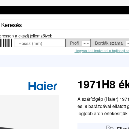
eressen a ekszíj jellemzőivel:
Hogyan kell leolvasni a hajtószíj 
1971H8 ék
A szárítógép (Haier) 197
es, 8 barázdával ellátott
legjobb áron értékesítjük 
Ellen