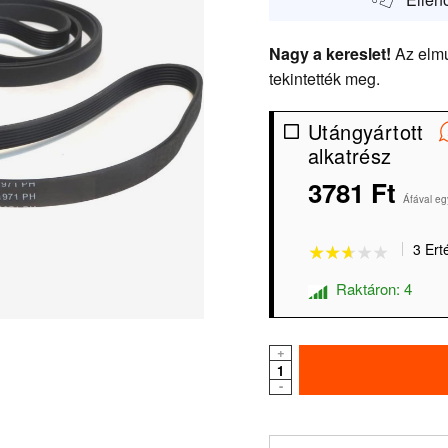
Nagy a kereslet!
Az elmú
tekintették meg.
Utángyártott
alkatrész
3781 Ft
★★★★★
★★★★★
Áfával eg
3 Ert
Raktáron: 4
+
-