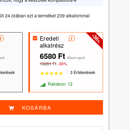
lt 24 órában ezt a terméket 239 alkalommal
-36
Eredeti
%
alkatrész
6580 Ft
★★★★★
★★★★★
yütt
Áfával együtt
10281 Ft
-36%
ékelések
3 Ertékelések
Raktáron: 12
KOSÁRBA