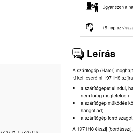
Ugyanezen a nap
15 nap az vissz
Leírás
A szárítógép (Haier) meghajt
ki kell cserélni 1971H8 szíjra
a szárítógépet elindul, 
nem forog megfelelően;
a szárítógép működés kö
hangot ad;
a szárítógép forró szagot
A 1971H8 ékszíj (bordásszíj, 
 1971 PH, 1971H8,