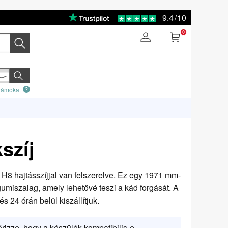
9.4
/
10
0
számokat
szíj
1H8 hajtásszíjjal van felszerelve. Ez egy 1971 mm-
 gumiszalag, amely lehetővé teszi a kád forgását. A
és 24 órán belül kiszállítjuk.
őrizze, hogy a készülék kompatibilis-e