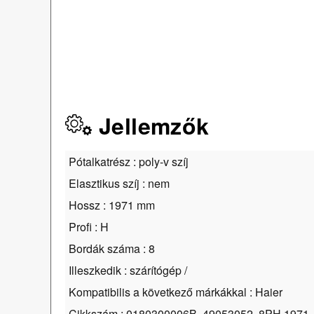
Jellemzők
Pótalkatrész : poly-v szíj
Elasztikus szíj : nem
Hossz : 1971 mm
Profi : H
Bordák száma : 8
Illeszkedik : szárítógép /
Kompatibilis a következő márkákkal : Haier
Cikkszám : 0180300006B, 49053052, 8PH 1971,