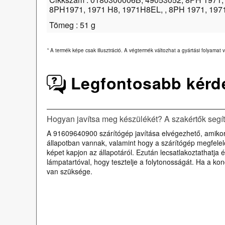
8PH1971, 1971 H8, 1971H8EL, , 8PH 1971, 197
Tömeg : 51 g
*
A termék képe csak illusztráció. A végtermék változhat a gyártási folyamat v
Legfontosabb kérd
Hogyan javítsa meg készülékét? A szakértők segí
A 91609640900 szárítógép javítása elvégezhető, amikor az
állapotban vannak, valamint hogy a szárítógép megfelelő
képet kapjon az állapotáról. Ezután lecsatlakoztathatja 
lámpatartóval, hogy tesztelje a folytonosságát. Ha a ko
van szüksége.