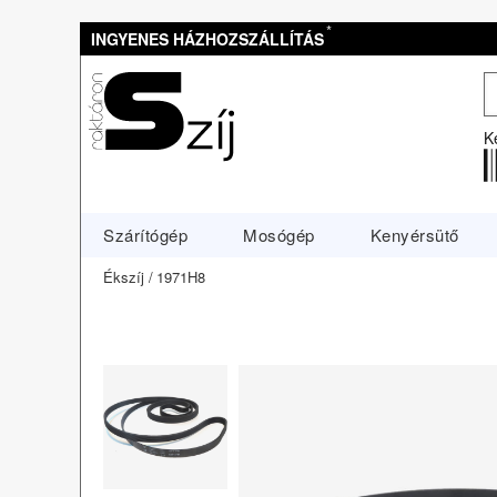
*
INGYENES HÁZHOZSZÁLLÍTÁS
K
Szárítógép
Mosógép
Kenyérsütő
Ékszíj
1971H8