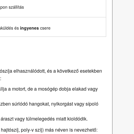
on szállítás
aküldés és
ingyenes
csere
ószíja elhasználódott, és a következő esetekben
:
hallja a motort, de a mosógép dobja elakad vagy
zben súrlódó hangokat, nyikorgást vagy sípoló
 áraszt vagy túlmelegedés miatt kioldódik.
hajtószíj, poly-v szíj) más néven is nevezhető: