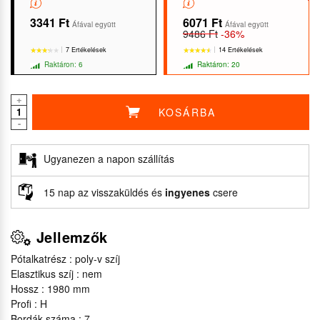
3341 Ft
6071 Ft
Áfával együtt
Áfával együtt
9486 Ft
-36%
7 Ertékelések
14 Ertékelések
Raktáron: 6
Raktáron: 20
+
KOSÁRBA
-
★★★★★
★★★★★
★★★★★
★★★★★
Ugyanezen a napon szállítás
15 nap az visszaküldés és
ingyenes
csere
Jellemzők
Pótalkatrész : poly-v szíj
Elasztikus szíj : nem
Hossz : 1980 mm
Profi : H
Bordák száma : 7