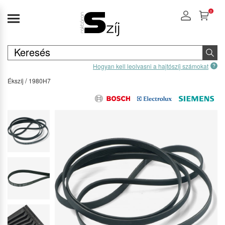
0
Hogyan kell leolvasni a hajtószíj számokat
Ékszíj
1980H7