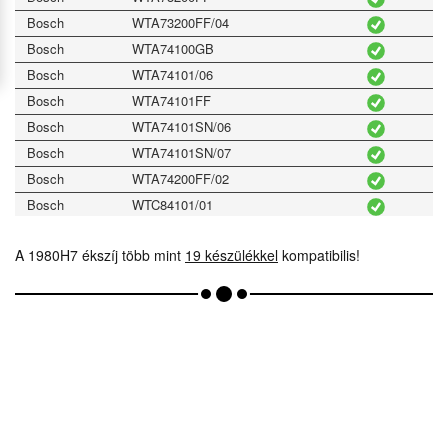
Bosch
WTA73200FF/04
Bosch
WTA74100GB
Bosch
WTA74101/06
Bosch
WTA74101FF
Bosch
WTA74101SN/06
Bosch
WTA74101SN/07
Bosch
WTA74200FF/02
Bosch
WTC84101/01
Bosch
WTC84101FF
A 1980H7 ékszíj több mint
19 készülékkel
kompatibilis!
Bosch
WTC84101FG/01
Bosch
WTC84101NL/01
Bosch
WTC84102
Bosch
WTC84102EE
Bosch
WTC84102FF/08
Bosch
WTC84103FG/07
Electrolux
WT420
Siemens
WT34A200FF/02