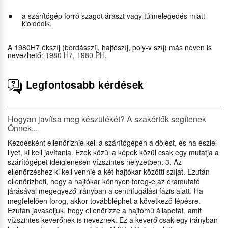
a szárítógép forró szagot áraszt vagy túlmelegedés miatt
kioldódik.
A 1980H7 ékszíj (bordásszíj, hajtószíj, poly-v szíj) más néven is
nevezhető:
1980 H7
,
1980 PH
.
Legfontosabb kérdések
Hogyan javítsa meg készülékét? A szakértők segítenek
Önnek...
Kezdésként ellenőriznie kell a szárítógépén a dőlést, és ha észlel
ilyet, ki kell javítania. Ezek közül a képek közül csak egy mutatja a
szárítógépet ideiglenesen vízszintes helyzetben: 3. Az
ellenőrzéshez ki kell vennie a két hajtókar közötti szíjat. Ezután
ellenőrizheti, hogy a hajtókar könnyen forog-e az óramutató
járásával megegyező irányban a centrifugálási fázis alatt. Ha
megfelelően forog, akkor továbbléphet a következő lépésre.
Ezután javasoljuk, hogy ellenőrizze a hajtómű állapotát, amit
vízszintes keverőnek is neveznek. Ez a keverő csak egy irányban