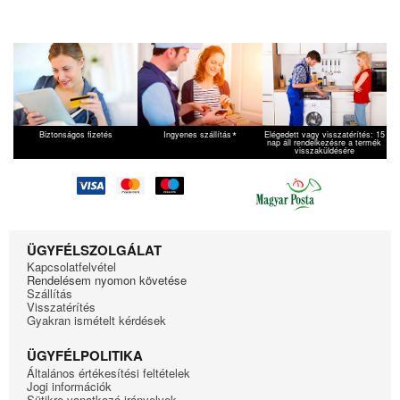
*
Biztonságos fizetés
Ingyenes szállítás
Elégedett vagy visszatérítés: 15
nap áll rendelkezésre a termék
visszaküldésére
ÜGYFÉLSZOLGÁLAT
Kapcsolatfelvétel
Rendelésem nyomon követése
Szállítás
Visszatérítés
Gyakran ismételt kérdések
ÜGYFÉLPOLITIKA
Általános értékesítési feltételek
Jogi információk
Sütikre vonatkozó irányelvek