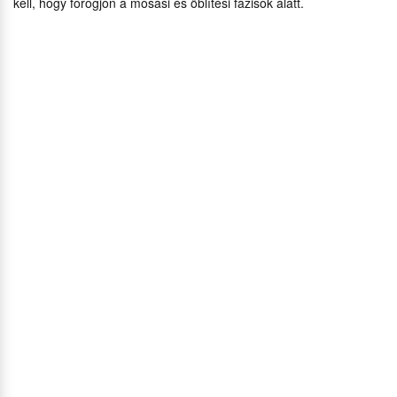
kell, hogy forogjon a mosási és öblítési fázisok alatt.