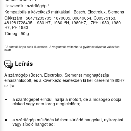
Illeszkedik : szárítógép /
Kompatibilis a következő márkákkal : Bosch, Electrolux, Siemens
Cikkszám : 56471203705, 1870005, 00649054, C00375153,
481281728435, 1980 H7, 1980 PH, 1980H7, , 7PH 1980, 1980
H7, PH 1980
Tömeg : 50 g
*
A termék képe csak illusztráció. A végtermék változhat a gyártási folyamat változásai
miatt.
Leírás
A szárítógép (Bosch, Electrolux, Siemens) meghajtószíja
elhasználódott, és a következő esetekben ki kell cserélni 1980H7
szíjra:
a szárítógépet elindul, hallja a motort, de a mosógép dobja
elakad vagy nem forog megfelelően;
a szárítógép működés közben súrlódó hangokat, nyikorgást
vagy sípoló hangot ad;