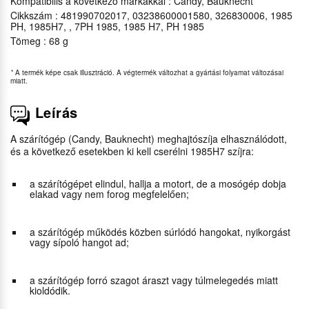
Kompatibilis a következő márkákkal : Candy, Bauknecht
Cikkszám : 481990702017, 03238600001580, 326830006, 1985
PH, 1985H7, , 7PH 1985, 1985 H7, PH 1985
Tömeg : 68 g
*
A termék képe csak illusztráció. A végtermék változhat a gyártási folyamat változásai
miatt.
Leírás
A szárítógép (Candy, Bauknecht) meghajtószíja elhasználódott,
és a következő esetekben ki kell cserélni 1985H7 szíjra:
a szárítógépet elindul, hallja a motort, de a mosógép dobja
elakad vagy nem forog megfelelően;
a szárítógép működés közben súrlódó hangokat, nyikorgást
vagy sípoló hangot ad;
a szárítógép forró szagot áraszt vagy túlmelegedés miatt
kioldódik.