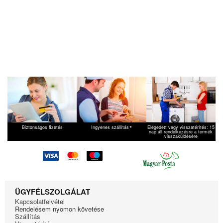
*
Biztonságos fizetés
Ingyenes szállítás
Elégedett vagy visszatérítés: 15
nap áll rendelkezésre a termék
visszaküldésére
ÜGYFÉLSZOLGÁLAT
Kapcsolatfelvétel
Rendelésem nyomon követése
Szállítás