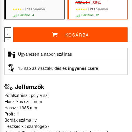
8804 Ft
-36%
13 Ertékelések
21 Ertékelések
Raktáron: 4
Raktáron: 12
+
KOSÁRBA
-
★★★★★
★★★★★
★★★★★
★★★★★
Ugyanezen a napon szállítás
15 nap az visszaküldés és
ingyenes
csere
Jellemzők
Pótalkatrész : poly-v szíj
Elasztikus szíj : nem
Hossz : 1985 mm
Profi : H
Bordák száma : 7
Illeszkedik : szárítógép /