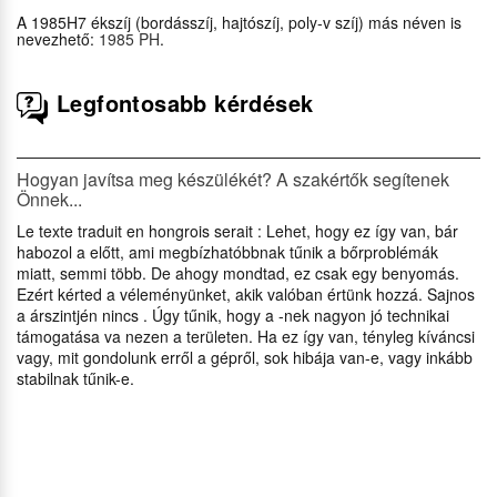
A 1985H7 ékszíj (bordásszíj, hajtószíj, poly-v szíj) más néven is
nevezhető:
1985 PH
.
Legfontosabb kérdések
Hogyan javítsa meg készülékét? A szakértők segítenek
Önnek...
Le texte traduit en hongrois serait : Lehet, hogy ez így van, bár
habozol a előtt, ami megbízhatóbbnak tűnik a bőrproblémák
miatt, semmi több. De ahogy mondtad, ez csak egy benyomás.
Ezért kérted a véleményünket, akik valóban értünk hozzá. Sajnos
a árszintjén nincs . Úgy tűnik, hogy a -nek nagyon jó technikai
támogatása va nezen a területen. Ha ez így van, tényleg kíváncsi
vagy, mit gondolunk erről a gépről, sok hibája van-e, vagy inkább
stabilnak tűnik-e.