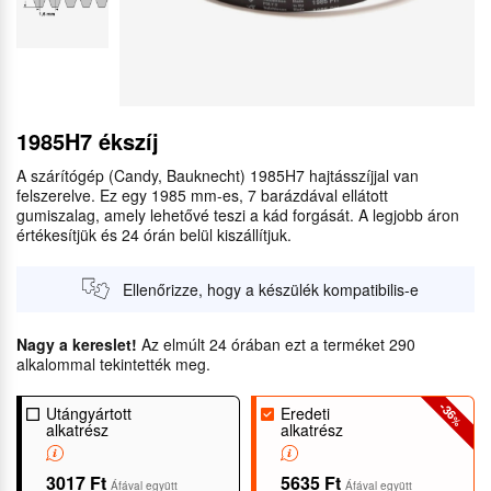
1985H7 ékszíj
A szárítógép (Candy, Bauknecht) 1985H7 hajtásszíjjal van
felszerelve. Ez egy 1985 mm-es, 7 barázdával ellátott
gumiszalag, amely lehetővé teszi a kád forgását. A legjobb áron
értékesítjük és 24 órán belül kiszállítjuk.
Ellenőrizze, hogy a készülék kompatibilis-e
Nagy a kereslet!
Az elmúlt 24 órában ezt a terméket 290
alkalommal tekintették meg.
-36
Utángyártott
Eredeti
%
alkatrész
alkatrész
3017 Ft
5635 Ft
Áfával együtt
Áfával együtt