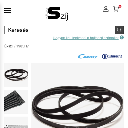
0
Hogyan kell leolvasni a hajtószíj számokat
Ékszíj
1985H7