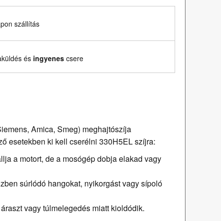
on szállítás
aküldés és
ingyenes
csere
 Siemens, Amica, Smeg) meghajtószíja
ző esetekben ki kell cserélni 330H5EL szíjra:
hallja a motort, de a mosógép dobja elakad vagy
zben súrlódó hangokat, nyikorgást vagy sípoló
 áraszt vagy túlmelegedés miatt kioldódik.