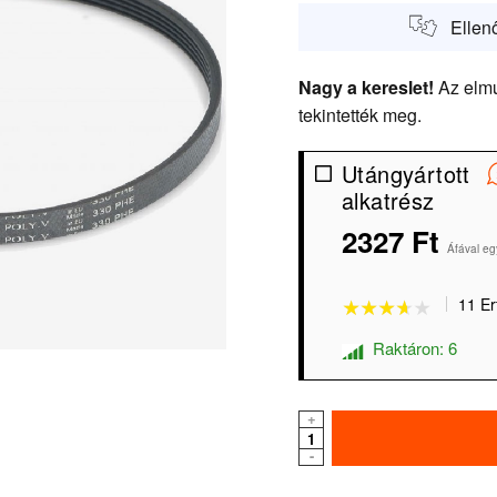
Ellen
Nagy a kereslet!
Az elmú
tekintették meg.
Utángyártott
alkatrész
2327 Ft
★★★★★
★★★★★
Áfával eg
11 Er
Raktáron: 6
+
-