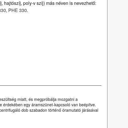
 hajtószíj, poly-v szíj) más néven is nevezhető:
330
,
PHE 330
.
jfeszültség miatt, és megpróbálja mozgatni a
ése érdekében egy áramszünet-kapcsoló van beépítve.
 centrifugáló dob szabadon történő óramutató járásával