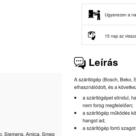
Ugyanezen a nap
15 nap az vissz
Leírás
A szárítógép (Bosch, Beko,
elhasználódott, és a követke
a szárítógépet elindul, 
nem forog megfelelően;
a szárítógép működés kö
hangot ad;
a szárítógép forró szagot
ko, Siemens, Amica, Smeg