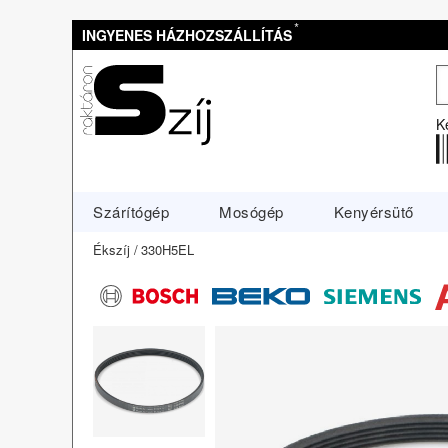
*
INGYENES HÁZHOZSZÁLLÍTÁS
K
Szárítógép
Mosógép
Kenyérsütő
Ékszíj
330H5EL