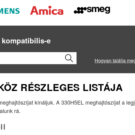
 kompatibilis-e
Hogyan találja me
ZKÖZ RÉSZLEGES LISTÁJA
 meghajtószíjat kínáljuk. A 330H5EL meghajtószíjat a le
lalunk rá.
ll