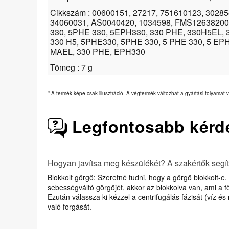
Cikkszám : 00600151, 27217, 751610123, 3028
34060031, AS0040420, 1034598, FMS12638200
330, 5PHE 330, 5EPH330, 330 PHE, 330H5EL, 
330 H5, 5PHE330, 5PHE 330, 5 PHE 330, 5 EP
MAEL, 330 PHE, EPH330
Tömeg : 7 g
*
A termék képe csak illusztráció. A végtermék változhat a gyártási folyamat v
Legfontosabb kérd
Hogyan javítsa meg készülékét? A szakértők segí
Blokkolt görgő: Szeretné tudni, hogy a görgő blokkolt-e.
sebességváltó görgőjét, akkor az blokkolva van, ami 
Ezután válassza ki kézzel a centrifugálás fázisát (víz 
való forgását.