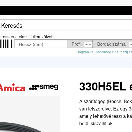
eressen a ekszíj jellemzőivel:
Hogyan kell leolvasni a hajtószíj 
330H5EL é
A szárítógép (Bosch, Be
van felszerelve. Ez egy 
amely lehetővé teszi a ká
belül kiszállítjuk.