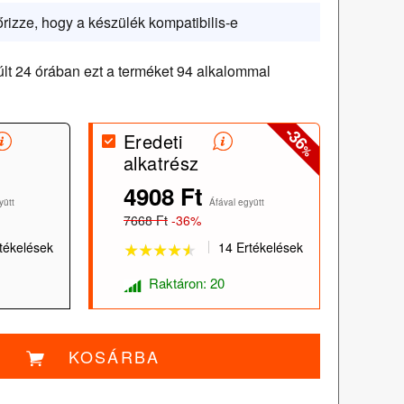
őrizze, hogy a készülék kompatibilis-e
lt 24 órában ezt a terméket 94 alkalommal
-36
Eredeti
%
alkatrész
4908 Ft
★★★★★
★★★★★
yütt
Áfával együtt
7668 Ft
-36%
tékelések
14 Ertékelések
Raktáron: 20
KOSÁRBA