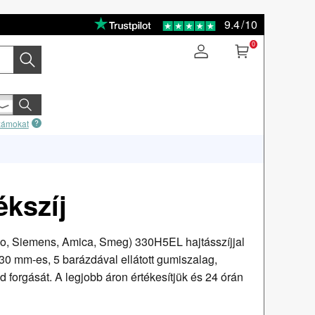
9.4
/
10
0
számokat
kszíj
ko, Siemens, Amica, Smeg) 330H5EL hajtásszíjjal
330 mm-es, 5 barázdával ellátott gumiszalag,
d forgását. A legjobb áron értékesítjük és 24 órán