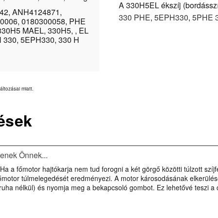
A 330H5EL ékszíj (bordásszíj,
542, ANH4124871,
330 PHE
,
5EPH330
,
5PHE 
0006, 0180300058, PHE
330H5 MAEL, 330H5, , EL
H 330, 5EPH330, 330 H
áltozásai miatt.
ések
tenek Önnek...
 Ha a főmotor hajtókarja nem tud forogni a két görgő közötti túlzott szí
a főmotor túlmelegedését eredményezi. A motor károsodásának elkerül
és ruha nélkül) és nyomja meg a bekapcsoló gombot. Ez lehetővé teszi a