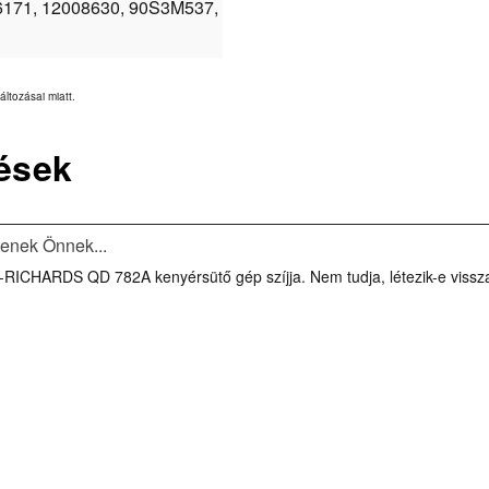
6171, 12008630, 90S3M537,
áltozásai miatt.
ések
tenek Önnek...
RICHARDS QD 782A kenyérsütő gép szíjja. Nem tudja, létezik-e visszaál