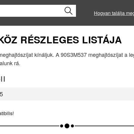
Hogyan találja me
ZKÖZ RÉSZLEGES LISTÁJA
t meghajtószíjat kínáljuk. A 90S3M537 meghajtószíjat a l
lalunk rá.
ll
5
ibilis!