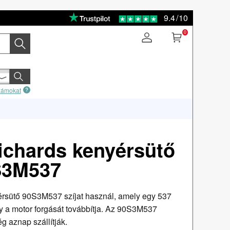
9.4
/
10
0
számokat
ichards kenyérsütő
S3M537
rsütő 90S3M537 szíjat használ, amely egy 537
 a motor forgását továbbítja. Az 90S3M537
g aznap szállítják.