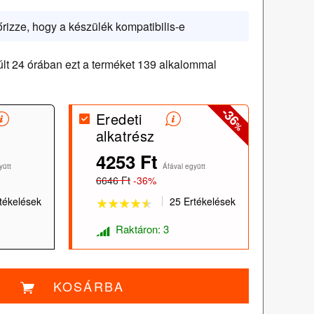
őrizze, hogy a készülék kompatibilis-e
lt 24 órában ezt a terméket 139 alkalommal
-36
Eredeti
%
alkatrész
★★★★★
★★★★★
4253 Ft
yütt
Áfával együtt
6646 Ft
-36%
tékelések
25 Ertékelések
Raktáron: 3
KOSÁRBA