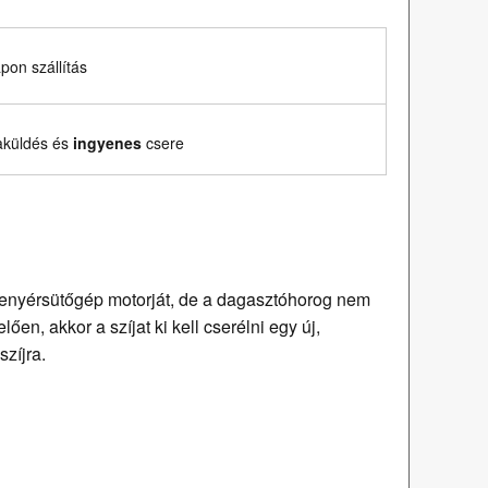
on szállítás
aküldés és
ingyenes
csere
kenyérsütőgép motorját, de a dagasztóhorog nem
ően, akkor a szíjat ki kell cserélni egy új,
zíjra.