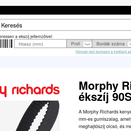
eressen a ekszíj jellemzőivel:
Hogyan kell leolvasni a hajtószíj 
Morphy R
ékszíj 90
A Morphy Richards kenyé
mm-es gumiszalag, amely
meghajtószíj olcsó, és mé