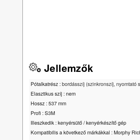
Jellemzők
Pótalkatrész :
bordásszíj (szinkronszíj, nyomtató
Elasztikus szíj : nem
Hossz : 537 mm
Profi : S3M
Illeszkedik : kenyérsütő / kenyérkészítő gép
Kompatibilis a következő márkákkal : Morphy Ric