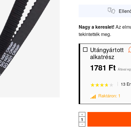
Ellen
Nagy a kereslet!
Az elmú
tekintették meg.
Utángyártott
alkatrész
★★★★★
★★★★★
1781 Ft
Áfával eg
13 Er
Raktáron: 1
+
-