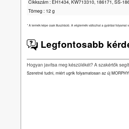
Cikkszám : EH1434, KW713310, 186171, SS-18
Tömeg : 12 g
*
A termék képe csak illusztráció. A végtermék változhat a gyártási folyamat v
Legfontosabb kérd
Hogyan javítsa meg készülékét? A szakértők segí
Szeretné tudni, miért ugrik folyamatosan az új MORPHY-