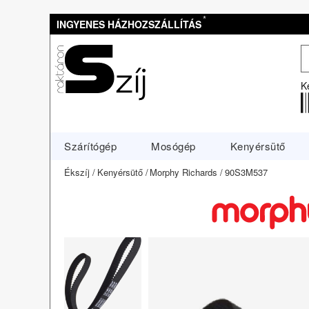
*
INGYENES HÁZHOZSZÁLLÍTÁS
K
Szárítógép
Mosógép
Kenyérsütő
Ékszíj
Kenyérsütő
Morphy Richards
90S3M537