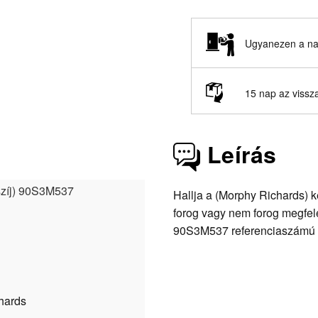
Ugyanezen a nap
15 nap az vissz
Leírás
 szíj) 90S3M537
Hallja a (Morphy Richards) 
forog vagy nem forog megfelel
90S3M537 referenciaszámú s
hards