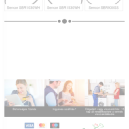
Sencor SBR1030WH
Sencor SBR1530WH
Sencor SBR930SS
*
Biztonságos fizetés
Ingyenes szállítás
Elégedett vagy visszatérítés: 15
nap áll rendelkezésre a termék
visszaküldésére