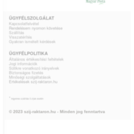
ÜGYFÉLSZOLGÁLAT
Kapcsolatfelvétel
Rendelésem nyomon követése
Szállítás
Visszatérítés
Gyakran ismételt kérdések
ÜGYFÉLPOLITIKA
Általános értékesítési feltételek
Jogi információk
Sütikre vonatkozó irányelvek
Biztonságos fizetés
Minőségi szolgáltatások
Ertékelések szij-raktaron.hu
*
Ingyenes szállítás 5 zíjak esetén
© 2023 szij-raktaron.hu - Minden jog fenntartva