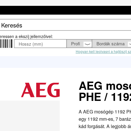
eressen a ekszíj jellemzőivel:
Hogyan kell leolvasni a hajtószíj 
AEG mosó
PHE / 11
A AEG mosógép 1192 PHE 
egy 1192 mm-es, 7 barázd
kád forgását. A legjobb ár