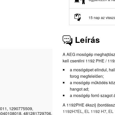
15 nap az vissz
Leírás
A AEG mosógép meghajtószíj
kell cserélni 1192 PHE / 119
a mosógépet elindul, ha
forog megfelelően;
a mosógép működés közbe
hangot ad;
a mosógép forró szagot á
A 1192PHE ékszíj (bordásszíj
011, 1290775509,
1192H7EL
,
EL 1192 H7
,
EL 
6040108018, 481281729706,