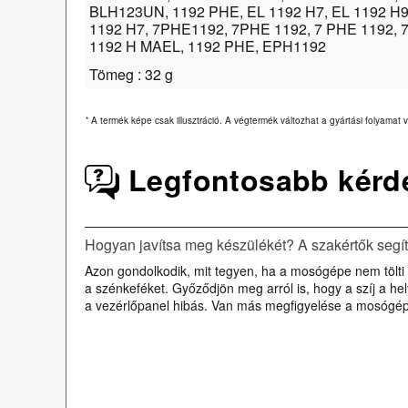
BLH123UN, 1192 PHE, EL 1192 H7, EL 1192 H9,
1192 H7, 7PHE1192, 7PHE 1192, 7 PHE 1192, 
1192 H MAEL, 1192 PHE, EPH1192
Tömeg : 32 g
*
A termék képe csak illusztráció. A végtermék változhat a gyártási folyamat v
Legfontosabb kérd
Hogyan javítsa meg készülékét? A szakértők segí
Azon gondolkodik, mit tegyen, ha a mosógépe nem tölti b
a szénkeféket. Győződjön meg arról is, hogy a szíj a h
a vezérlőpanel hibás. Van más megfigyelése a mosógé