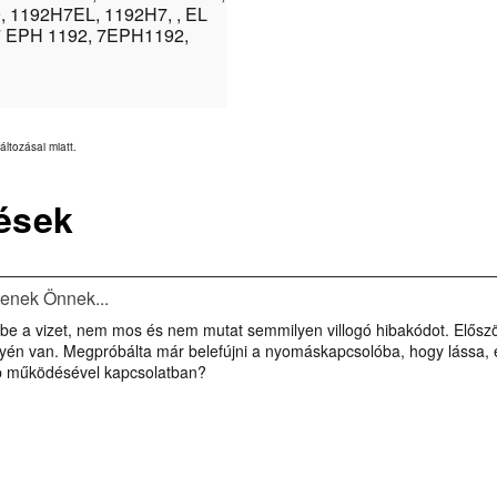
 1192H7EL, 1192H7, , EL
7 EPH 1192, 7EPH1192,
áltozásai miatt.
ések
tenek Önnek...
e a vizet, nem mos és nem mutat semmilyen villogó hibakódot. Először 
elyén van. Megpróbálta már belefújni a nyomáskapcsolóba, hogy lássa, e
p működésével kapcsolatban?