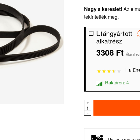
Nagy a kereslet!
Az elmú
tekintették meg.
Utángyártott
alkatrész
3308 Ft
★★★★★
★★★★★
Áfával eg
8 Ert
Raktáron: 4
+
-
Ugyanezen a nap