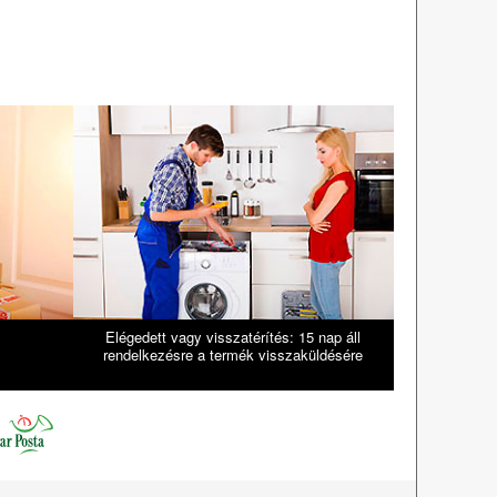
Elégedett vagy visszatérítés: 15 nap áll
rendelkezésre a termék visszaküldésére