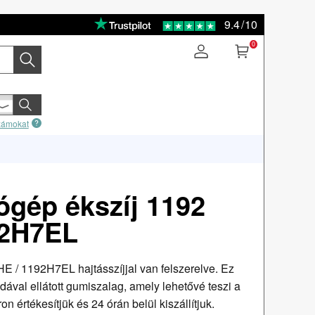
9.4
/
10
0
számokat
gép ékszíj 1192
92H7EL
/ 1192H7EL hajtásszíjjal van felszerelve. Ez
ával ellátott gumiszalag, amely lehetővé teszi a
on értékesítjük és 24 órán belül kiszállítjuk.