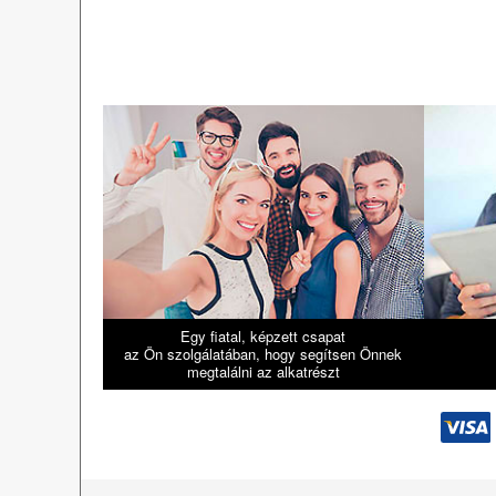
Egy fiatal, képzett csapat
az Ön szolgálatában, hogy segítsen Önnek
megtalálni az alkatrészt