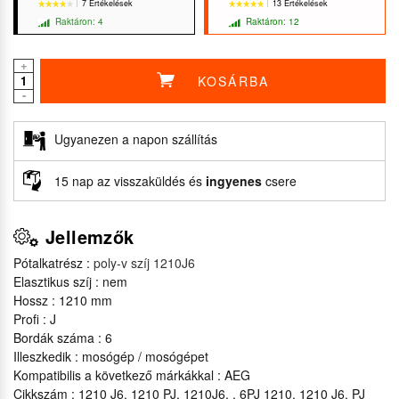
7 Ertékelések
13 Ertékelések
Raktáron: 4
Raktáron: 12
+
KOSÁRBA
-
★★★★★
★★★★★
★★★★★
★★★★★
Ugyanezen a napon szállítás
15 nap az visszaküldés és
ingyenes
csere
Jellemzők
Pótalkatrész :
poly-v szíj 1210J6
Elasztikus szíj : nem
Hossz : 1210 mm
Profi : J
Bordák száma : 6
Illeszkedik : mosógép / mosógépet
Kompatibilis a következő márkákkal : AEG
Cikkszám : 1210 J6, 1210 PJ, 1210J6, , 6PJ 1210, 1210 J6, PJ