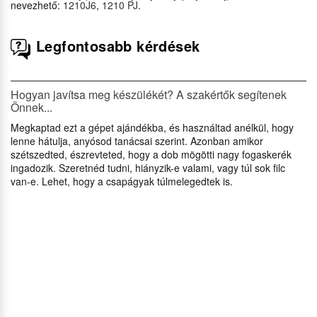
nevezhető:
1210J6
,
1210 PJ
.
Legfontosabb kérdések
Hogyan javítsa meg készülékét? A szakértők segítenek
Önnek...
Megkaptad ezt a gépet ajándékba, és használtad anélkül, hogy
lenne hátulja, anyósod tanácsai szerint. Azonban amikor
szétszedted, észrevteted, hogy a dob mögötti nagy fogaskerék
ingadozik. Szeretnéd tudni, hiányzik-e valami, vagy túl sok filc
van-e. Lehet, hogy a csapágyak túlmelegedtek is.