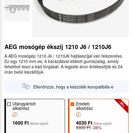
AEG mosógép ékszíj 1210 J6 / 1210J6
A AEG mosógép 1210 J6 / 1210J6 hajtásszíjjal van felszerelve.
Ez egy 1210 mm-es, 6 barázdával ellátott gumiszalag, amely
lehetővé teszi a kád forgását. A legjobb áron értékesítjük és 24
órán belül kiszállítjuk.
Ellenőrizze, hogy a készülék kompatibilis-e
-36
Utángyártott
Eredeti
%
alkatrész
alkatrész
1600 Ft
4035 Ft
Áfával együtt
Áfával együtt
6305 Ft
-36%