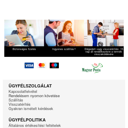
*
Biztonságos fizetés
Ingyenes szállítás
Elégedett vagy visszatérítés: 15
nap áll rendelkezésre a termék
visszaküldésére
ÜGYFÉLSZOLGÁLAT
Kapcsolatfelvétel
Rendelésem nyomon követése
Szállítás
Visszatérítés
Gyakran ismételt kérdések
ÜGYFÉLPOLITIKA
Általános értékesítési feltételek