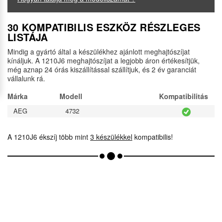
30 KOMPATIBILIS ESZKÖZ RÉSZLEGES
LISTÁJA
Mindig a gyártó által a készülékhez ajánlott meghajtószíjat
kínáljuk. A 1210J6 meghajtószíjat a legjobb áron értékesítjük,
még aznap 24 órás kiszállítással szállítjuk, és 2 év garanciát
vállalunk rá.
Márka
Modell
Kompatibilitás
AEG
4732
A 1210J6 ékszíj több mint
3 készülékkel
kompatibilis!