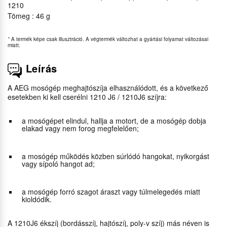
1210
Tömeg : 46 g
*
A termék képe csak illusztráció. A végtermék változhat a gyártási folyamat változásai
miatt.
Leírás
A AEG mosógép meghajtószíja elhasználódott, és a következő
esetekben ki kell cserélni 1210 J6 / 1210J6 szíjra:
a mosógépet elindul, hallja a motort, de a mosógép dobja
elakad vagy nem forog megfelelően;
a mosógép működés közben súrlódó hangokat, nyikorgást
vagy sípoló hangot ad;
a mosógép forró szagot áraszt vagy túlmelegedés miatt
kioldódik.
A 1210J6 ékszíj (bordásszíj, hajtószíj, poly-v szíj) más néven is