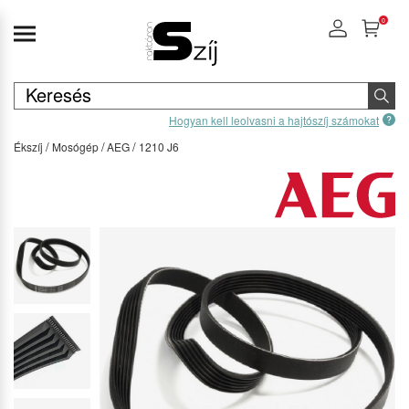
0
Hogyan kell leolvasni a hajtószíj számokat
Ékszíj
Mosógép
AEG
1210 J6