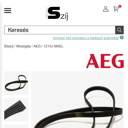
0
Hogyan kell leolvasni a hajtószíj számokat
Ékszíj
Mosógép
AEG
1210J MAEL