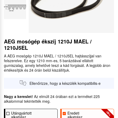
AEG mosógép ékszíj 1210J MAEL /
1210J5EL
A AEG mosógép 1210J MAEL / 1210J5EL hajtásszíjjal van
felszerelve. Ez egy 1210 mm-es, 5 barázdával ellátott
gumiszalag, amely lehetővé teszi a kád forgását. A legjobb áron
értékesítjük és 24 órán belül kiszállítjuk.
Ellenőrizze, hogy a készülék kompatibilis-e
Nagy a kereslet!
Az elmúlt 24 órában ezt a terméket 225
alkalommal tekintették meg.
-36
Utángyártott
Eredeti
%
alkatrész
alkatrész