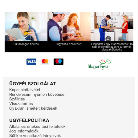
*
Biztonságos fizetés
Ingyenes szállítás
Elégedett vagy visszatérítés: 15
nap áll rendelkezésre a termék
visszaküldésére
ÜGYFÉLSZOLGÁLAT
Kapcsolatfelvétel
Rendelésem nyomon követése
Szállítás
Visszatérítés
Gyakran ismételt kérdések
ÜGYFÉLPOLITIKA
Általános értékesítési feltételek
Jogi információk
Sütikre vonatkozó irányelvek