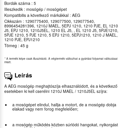
Bordák száma : 5
Illeszkedik : mosógép / mosógépet
Kompatibilis a következő márkákkal : AEG
Cikkszám : 1290775400, 129077500, 129077540,
8996454281396, 1210J MAEL, 5EPJ 1210, 1210 PJE, EL 1210
J5, EPJ 1210, 1210J5EL, 1210 EL J5, , EL 1210 J5, 5PJE1210,
5PJE 1210, 5 PJE 1210, 5 EPJ 1210, 5EPJ1210, 1210 J MAEL,
1210 PJE, EPJ1210
Tömeg : 45 g
*
A termék képe csak illusztráció. A végtermék változhat a gyártási folyamat változásai
miatt.
Leírás
A AEG mosógép meghajtószíja elhasználódott, és a következő
esetekben ki kell cserélni 1210J MAEL / 1210J5EL szíjra:
a mosógépet elindul, hallja a motort, de a mosógép dobja
elakad vagy nem forog megfelelően;
a mosógép működés közben súrlódó hangokat, nyikorgást