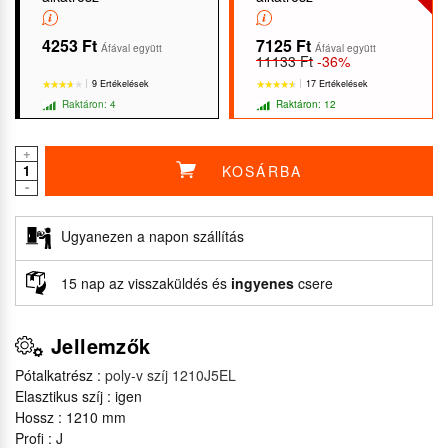
4253 Ft
7125 Ft
Áfával együtt
Áfával együtt
11133 Ft
-36%
9 Ertékelések
17 Ertékelések
Raktáron: 4
Raktáron: 12
+
KOSÁRBA
-
★★★★★
★★★★★
★★★★★
★★★★★
Ugyanezen a napon szállítás
15 nap az visszaküldés és
ingyenes
csere
Jellemzők
Pótalkatrész :
poly-v szíj 1210J5EL
Elasztikus szíj : igen
Hossz : 1210 mm
Profi : J