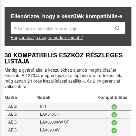
Ellenőrizze, hogy a készülék kompatibilis-e
Hogyan találja meg a modellszámát ?
30 KOMPATIBILIS ESZKÖZ RÉSZLEGES
LISTÁJA
Mindig a gyártó által a készülékhez ajánlott meghajtószíjat
kínáljuk. A 1270J4 meghajtószíjat a legjobb áron értékesítjük,
még aznap 24 órás kiszállítással szállítjuk, és 2 év garanciát
vállalunk rá.
Márka
Modell
Kompatibilitás
AEG
571
AEG
LAV540CH
AEG
LAV60300-W SF
AEG
LAV6200W