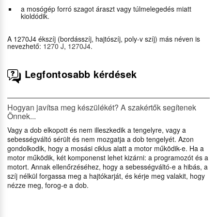
a mosógép forró szagot áraszt vagy túlmelegedés miatt
kioldódik.
A 1270J4 ékszíj (bordásszíj, hajtószíj, poly-v szíj) más néven is
nevezhető:
1270 J
,
1270J4
.
Legfontosabb kérdések
Hogyan javítsa meg készülékét? A szakértők segítenek
Önnek...
Vagy a dob elkopott és nem illeszkedik a tengelyre, vagy a
sebességváltó sérült és nem mozgatja a dob tengelyét. Azon
gondolkodik, hogy a mosási ciklus alatt a motor működik-e. Ha a
motor működik, két komponenst lehet kizárni: a programozót és a
motort. Annak ellenőrzéséhez, hogy a sebességváltó-e a hibás, a
szíj nélkül forgassa meg a hajtókarját, és kérje meg valakit, hogy
nézze meg, forog-e a dob.