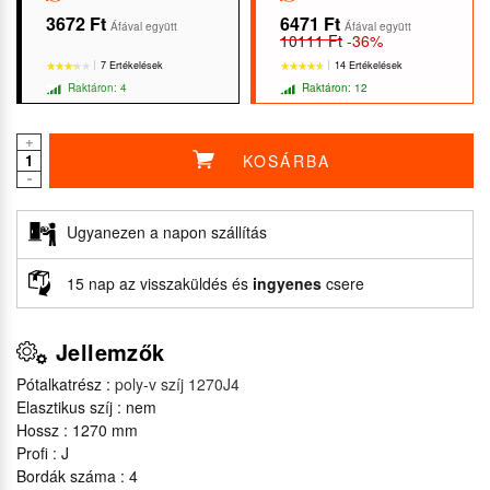
3672 Ft
6471 Ft
Áfával együtt
Áfával együtt
10111 Ft
-36%
7 Ertékelések
14 Ertékelések
Raktáron: 4
Raktáron: 12
+
KOSÁRBA
-
★★★★★
★★★★★
★★★★★
★★★★★
Ugyanezen a napon szállítás
15 nap az visszaküldés és
ingyenes
csere
Jellemzők
Pótalkatrész :
poly-v szíj 1270J4
Elasztikus szíj : nem
Hossz : 1270 mm
Profi : J
Bordák száma : 4