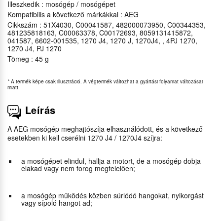
Illeszkedik : mosógép / mosógépet
Kompatibilis a következő márkákkal : AEG
Cikkszám : 51X4030, C00041587, 482000073950, C00344353,
481235818163, C00063378, C00172693, 8059131415872,
041587, 6602-001535, 1270 J4, 1270 J, 1270J4, , 4PJ 1270,
1270 J4, PJ 1270
Tömeg : 45 g
*
A termék képe csak illusztráció. A végtermék változhat a gyártási folyamat változásai
miatt.
Leírás
A AEG mosógép meghajtószíja elhasználódott, és a következő
esetekben ki kell cserélni 1270 J4 / 1270J4 szíjra:
a mosógépet elindul, hallja a motort, de a mosógép dobja
elakad vagy nem forog megfelelően;
a mosógép működés közben súrlódó hangokat, nyikorgást
vagy sípoló hangot ad;