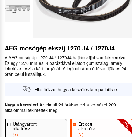
AEG mosógép ékszíj 1270 J4 / 1270J4
A AEG mosógép 1270 J4 / 1270J4 hajtásszíjjal van felszerelve.
Ez egy 1270 mm-es, 4 barázdával ellátott gumiszalag, amely
lehetővé teszi a kád forgását. A legjobb áron értékesítjük és 24
órán belül kiszállítjuk.
Ellenőrizze, hogy a készülék kompatibilis-e
Nagy a kereslet!
Az elmúlt 24 órában ezt a terméket 209
alkalommal tekintették meg.
-36
Utángyártott
Eredeti
%
alkatrész
alkatrész