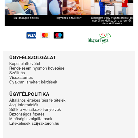
*
Biztonságos fizetés
Ingyenes szállítás
Elégedett vagy visszatérítés: 15
nap áll rendelkezésre a termék
visszaküldésére
ÜGYFÉLSZOLGÁLAT
Kapcsolatfelvétel
Rendelésem nyomon követése
Szállítás
Visszatérítés
Gyakran ismételt kérdések
ÜGYFÉLPOLITIKA
Általános értékesítési feltételek
Jogi információk
Sütikre vonatkozó irányelvek
Biztonságos fizetés
Minőségi szolgáltatások
Ertékelések szij-raktaron.hu