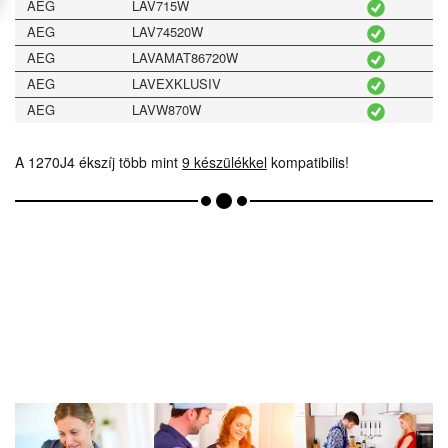
AEG
LAV715W
AEG
LAV74520W
AEG
LAVAMAT86720W
AEG
LAVEXKLUSIV
AEG
LAVW870W
A 1270J4 ékszíj több mint
9 készülékkel
kompatibilis!