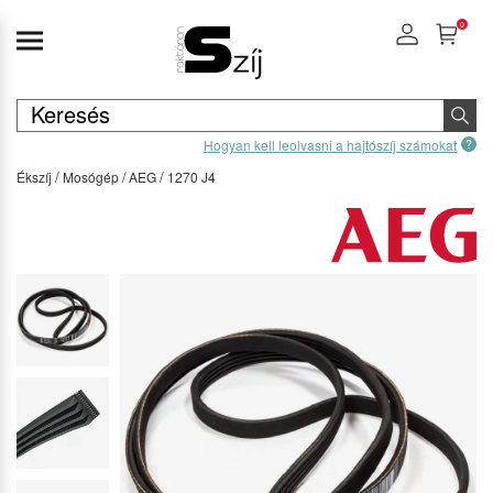
0
Hogyan kell leolvasni a hajtószíj számokat
Ékszíj
Mosógép
AEG
1270 J4