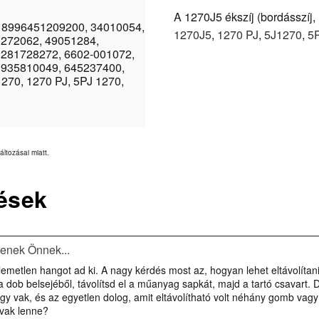
A 1270J5 ékszíj (bordásszíj, 
 8996451209200, 34010054,
1270J5
,
1270 PJ
,
5J1270
,
5
272062, 49051284,
281728272, 6602-001072,
935810049, 645237400,
270, 1270 PJ, 5PJ 1270,
áltozásai miatt.
ések
tenek Önnek...
en hangot ad ki. A nagy kérdés most az, hogyan lehet eltávolítani! 
és a dob belsejéből, távolítsd el a műanyag sapkát, majd a tartó csava
y vak, és az egyetlen dolog, amit eltávolítható volt néhány gomb vagy 
 vak lenne?