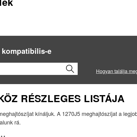
lek
 kompatibilis-e
Hogyan találja me
ZKÖZ RÉSZLEGES LISTÁJA
 meghajtószíjat kínáljuk. A 1270J5 meghajtószíjat a legj
lalunk rá.