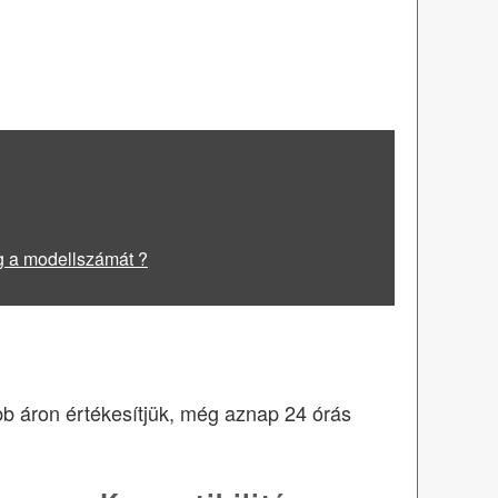
g a modellszámát ?
obb áron értékesítjük, még aznap 24 órás