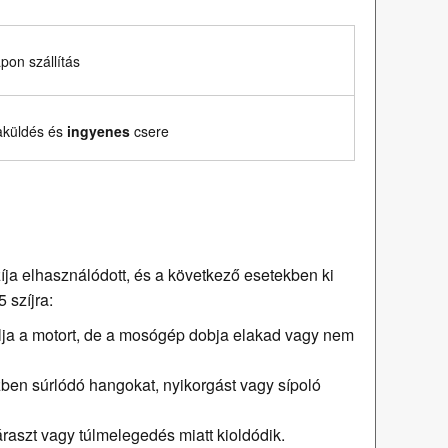
on szállítás
aküldés és
ingyenes
csere
a elhasználódott, és a következő esetekben ki
 szíjra:
llja a motort, de a mosógép dobja elakad vagy nem
n súrlódó hangokat, nyikorgást vagy sípoló
raszt vagy túlmelegedés miatt kioldódik.