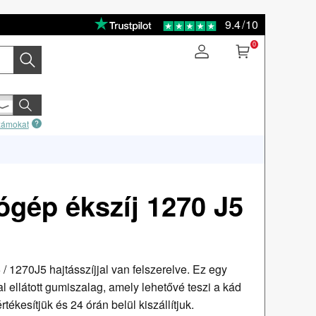
9.4
/
10
0
számokat
gép ékszíj 1270 J5
1270J5 hajtásszíjjal van felszerelve. Ez egy
 ellátott gumiszalag, amely lehetővé teszi a kád
rtékesítjük és 24 órán belül kiszállítjuk.