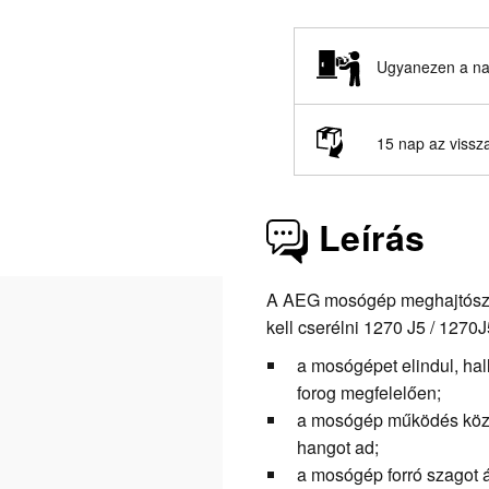
Ugyanezen a nap
15 nap az vissz
Leírás
A AEG mosógép meghajtószíj
kell cserélni 1270 J5 / 1270J5
a mosógépet elindul, ha
forog megfelelően;
a mosógép működés közbe
hangot ad;
a mosógép forró szagot á