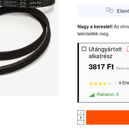
Ellen
Nagy a kereslet!
Az elmú
tekintették meg.
Utángyártott
alkatrész
★★★★★
★★★★★
3817 Ft
Áfával eg
9 Ert
Raktáron: 6
+
-