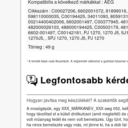
Kompatibilis a következő márkákkal : AEG
Cikkszám : C00027206, 6602001072, 81899016,
598110000035, C00194425, 34011093, 8059131
00214400402006, 6602001497, C00377945, 481
482000026103, 488000194425, C00503179, 481
6602-001497, C00142181, PJ 1270, 1270 J5, 5J1
1270J5, , 5PJ 1270, 1270 J5, PJ 1270
Tömeg : 49 g
*
A termék képe csak illusztráció. A végtermék változhat a gyártási folyamat v
Legfontosabb kérd
Hogyan javítsa meg készülékét? A szakértők segí
A mosógépük, egy XXX_MÁRKANEV_XXX awg 052, kellemetl
hogy távolítsd el a külső drótkulcsot (amit megtettél) 
volt műanyag fedél és nem volt bemetszés. Úgy tűnt, hog
ha nincs bemetszés vagy más, mi jönne ki, ha a dob fal