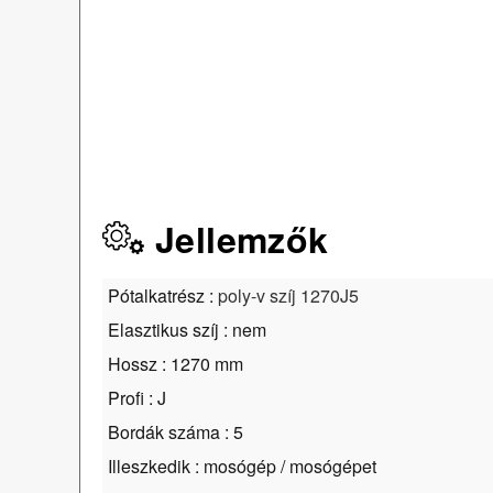
Jellemzők
Pótalkatrész :
poly-v szíj 1270J5
Elasztikus szíj : nem
Hossz : 1270 mm
Profi : J
Bordák száma : 5
Illeszkedik : mosógép / mosógépet