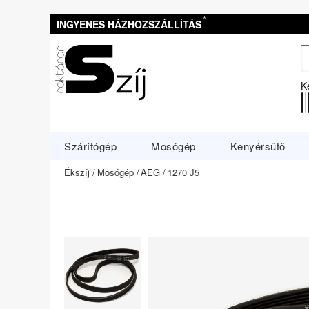
*
INGYENES HÁZHOZSZÁLLÍTÁS
K
Szárítógép
Mosógép
Kenyérsütő
Ékszíj
Mosógép
AEG
1270 J5