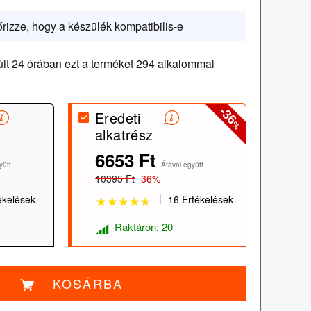
őrizze, hogy a készülék kompatibilis-e
lt 24 órában ezt a terméket 294 alkalommal
-36
Eredeti
%
alkatrész
★★★★★
★★★★★
6653 Ft
yütt
Áfával együtt
10395 Ft
-36%
ékelések
16 Ertékelések
Raktáron: 20
KOSÁRBA