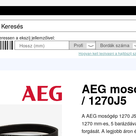
eressen a ekszíj jellemzőivel:
Hogyan kell leolvasni a hajtószíj 
AEG mosó
/ 1270J5
A AEG mosógép 1270 J5 / 
1270 mm-es, 5 barázdával
forgását. A legjobb áron é