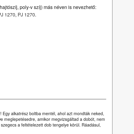
hajtószíj, poly-v szíj) más néven is nevezhető:
PJ 1270
,
PJ 1270
.
Egy alkatrész boltba mentél, ahol azt mondták neked,
rt. De meglepetésedre, amikor megvizsgáltad a dobót, nem
szegecs a feltételezett dob tengelye körül. Ráadásul,