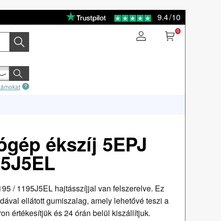
9.4
/
10
0
számokat
gép ékszíj 5EPJ
95J5EL
 / 1195J5EL hajtásszíjjal van felszerelve. Ez
ával ellátott gumiszalag, amely lehetővé teszi a
on értékesítjük és 24 órán belül kiszállítjuk.