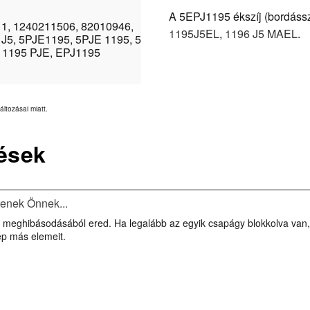
A 5EPJ1195 ékszíj (bordásszíj
1, 1240211506, 82010946,
1195J5EL
,
1196 J5 MAEL
.
 J5, 5PJE1195, 5PJE 1195, 5
, 1195 PJE, EPJ1195
áltozásai miatt.
ések
tenek Önnek...
 meghibásodásából ered. Ha legalább az egyik csapágy blokkolva van, 
ép más elemeit.