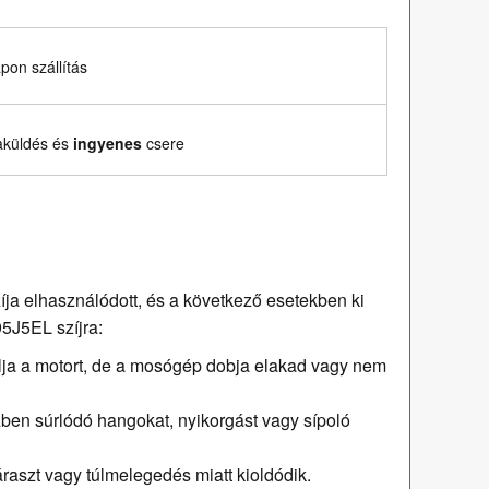
on szállítás
aküldés és
ingyenes
csere
a elhasználódott, és a következő esetekben ki
95J5EL szíjra:
llja a motort, de a mosógép dobja elakad vagy nem
n súrlódó hangokat, nyikorgást vagy sípoló
raszt vagy túlmelegedés miatt kioldódik.