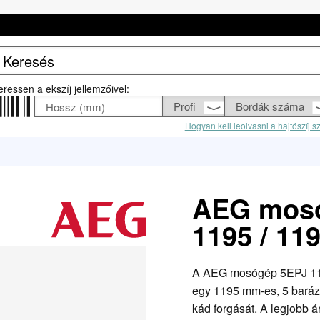
eressen a ekszíj jellemzőivel:
Hogyan kell leolvasni a hajtószíj 
AEG mosó
1195 / 11
A AEG mosógép 5EPJ 1195
egy 1195 mm-es, 5 barázd
kád forgását. A legjobb ár