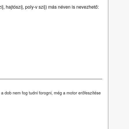
, hajtószíj, poly-v szíj) más néven is nevezhető:
a dob nem fog tudni forogni, még a motor erőfeszítése