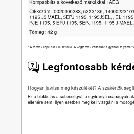
Kompatibilis a következő márkákkal : AEG
Cikkszám : 0020300283, 52X3135, 14000223101
1195 J5 MAEL, 5EPJ 1195, 1195J5EL, , EL 1195
PJE 1195, 5 EPJ 1195, 5EPJ1195, 1195 J MAEL
Tömeg : 42 g
*
A termék képe csak illusztráció. A végtermék változhat a gyártási folyamat v
Legfontosabb kérd
Hogyan javítsa meg készülékét? A szakértők segí
Ez a blokkolás a sebességváltó egyirányú csapágyainak
ellenére sem. Ilyen esetben meg kell vizsgálni a mosóg