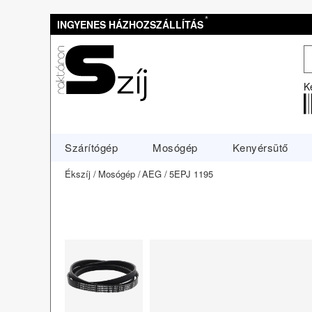
*
INGYENES HÁZHOZSZÁLLÍTÁS
K
Szárítógép
Mosógép
Kenyérsütő
Ékszíj
Mosógép
AEG
5EPJ 1195