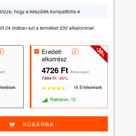
őrizze, hogy a készülék kompatibilis-e
lt 24 órában ezt a terméket 230 alkalommal
-36
Eredeti
%
alkatrész
★★★★★
★★★★★
4726 Ft
yütt
Áfával együtt
7384 Ft
-36%
ékelések
16 Ertékelések
Raktáron: 12
KOSÁRBA