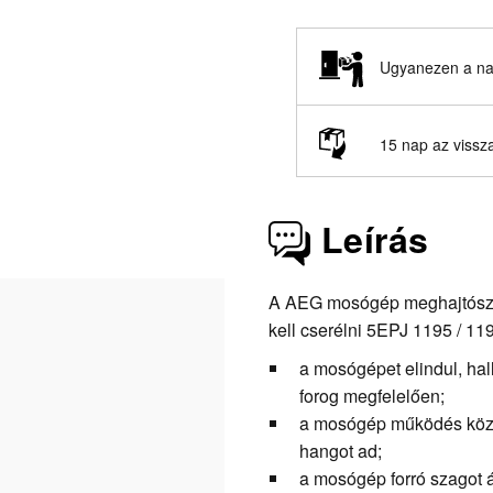
Ugyanezen a nap
15 nap az vissz
Leírás
A AEG mosógép meghajtószíj
kell cserélni 5EPJ 1195 / 11
a mosógépet elindul, ha
forog megfelelően;
a mosógép működés közbe
hangot ad;
a mosógép forró szagot á