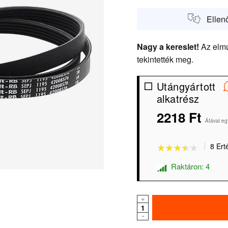
Ellen
Nagy a kereslet!
Az elmú
tekintették meg.
Utángyártott
alkatrész
★★★★★
★★★★★
2218 Ft
Áfával eg
8 Ert
Raktáron: 4
+
-