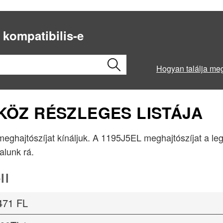
 kompatibilis-e
Hogyan találja me
ZKÖZ RÉSZLEGES LISTÁJA
 meghajtószíjat kínáljuk. A 1195J5EL meghajtószíjat a l
lalunk rá.
ll
471 FL