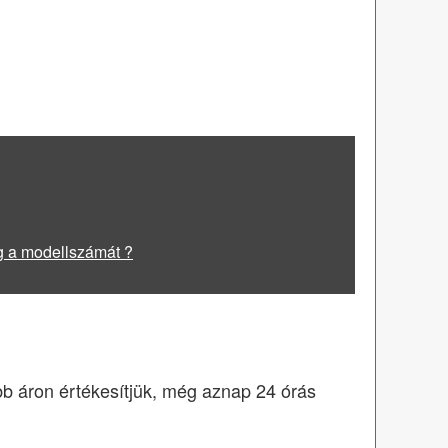
g a modellszámát ?
obb áron értékesítjük, még aznap 24 órás