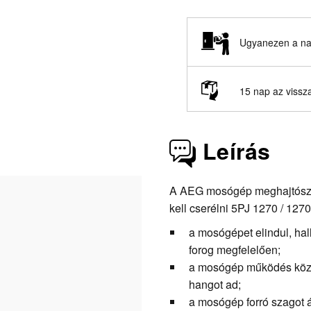
Ugyanezen a nap
15 nap az vissz
Leírás
A AEG mosógép meghajtószíj
kell cserélni 5PJ 1270 / 1270
a mosógépet elindul, ha
forog megfelelően;
a mosógép működés közbe
hangot ad;
a mosógép forró szagot á