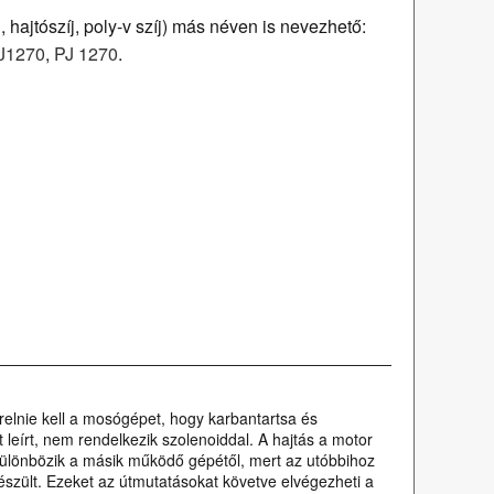
 hajtószíj, poly-v szíj) más néven is nevezhető:
J1270
,
PJ 1270
.
elnie kell a mosógépet, hogy karbantartsa és
eírt, nem rendelkezik szolenoiddal. A hajtás a motor
különbözik a másik működő gépétől, mert az utóbbihoz
észült. Ezeket az útmutatásokat követve elvégezheti a