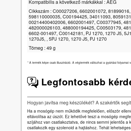
Kompatibilis a következő márkákkal : AEG
Cikkszám : C00027206, 6602001072, 81899016,
598110000035, C00194425, 34011093, 8059131
00214400402006, 6602001497, C00377945, 481
482000026103, 488000194425, C00503179, 481
6602-001497, C00142181, PJ 1270, 1270 J5, 5J1
1270J5, , 5PJ 1270, 1270 J5, PJ 1270
Tömeg : 49 g
*
A termék képe csak illusztráció. A végtermék változhat a gyártási folyamat v
Legfontosabb kérd
Hogyan javítsa meg készülékét? A szakértők segí
Ha a mosógép nem működik megfelelően, először ellenőr
eltávolítsa az úszót. Ez lehetővé teszi a mosógép megf
szíjához van csatlakoztatva, de nincs semmi jelentős 
csatlakozik egy szolenoid a hajtáshoz. Tehát lehetséges