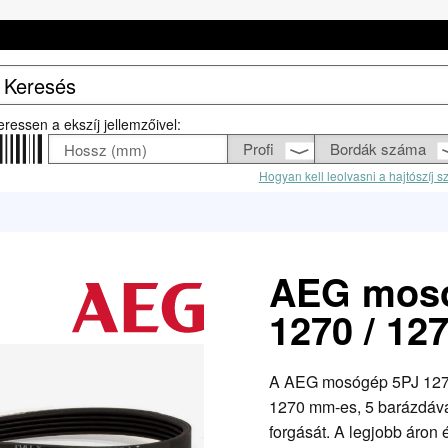
eressen a ekszíj jellemzőivel:
Hogyan kell leolvasni a hajtószíj 
AEG mosó
1270 / 12
A AEG mosógép 5PJ 1270 /
1270 mm-es, 5 barázdával
forgását. A legjobb áron é