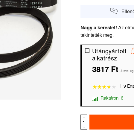
Ellen
Nagy a kereslet!
Az elmú
tekintették meg.
Utángyártott
alkatrész
★★★★★
★★★★★
3817 Ft
Áfával eg
9 Ert
Raktáron: 6
+
-