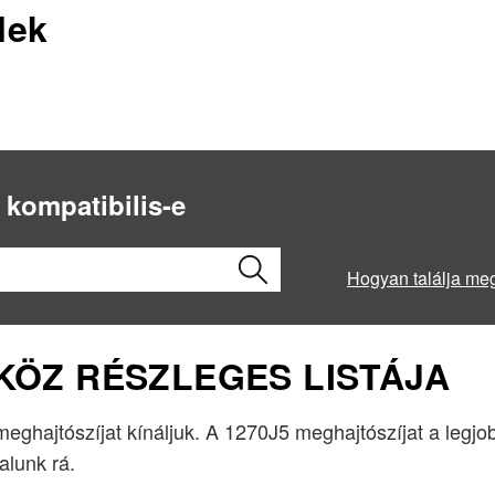
lek
 kompatibilis-e
Hogyan találja me
ZKÖZ RÉSZLEGES LISTÁJA
 meghajtószíjat kínáljuk. A 1270J5 meghajtószíjat a legj
lalunk rá.