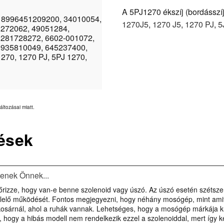
A 5PJ1270 ékszíj (bordásszíj,
 8996451209200, 34010054,
1270J5
,
1270 J5
,
1270 PJ
,
5
272062, 49051284,
281728272, 6602-001072,
935810049, 645237400,
270, 1270 PJ, 5PJ 1270,
áltozásai miatt.
ések
tenek Önnek...
izze, hogy van-e benne szolenoid vagy úszó. Az úszó esetén szétszer
elelő működését. Fontos megjegyezni, hogy néhány mosógép, mint amit l
a kosárnál, ahol a ruhák vannak. Lehetséges, hogy a mosógép márkája 
, hogy a hibás modell nem rendelkezik ezzel a szolenoiddal, mert így k