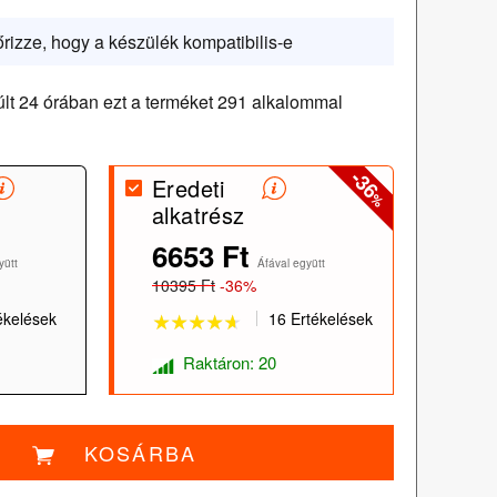
őrizze, hogy a készülék kompatibilis-e
lt 24 órában ezt a terméket 291 alkalommal
-36
Eredeti
%
alkatrész
★★★★★
★★★★★
6653 Ft
yütt
Áfával együtt
10395 Ft
-36%
ékelések
16 Ertékelések
Raktáron: 20
KOSÁRBA