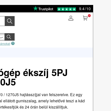
9.4
/
10
0
számokat
gép ékszíj 5PJ
70J5
 1270J5 hajtásszíjjal van felszerelve. Ez egy
 ellátott gumiszalag, amely lehetővé teszi a kád
rtékesítjük és 24 órán belül kiszállítjuk.