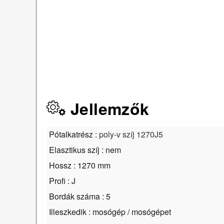
Jellemzők
Pótalkatrész :
poly-v szíj 1270J5
Elasztikus szíj : nem
Hossz : 1270 mm
Profi : J
Bordák száma : 5
Illeszkedik : mosógép / mosógépet