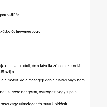
on szállítás
aküldés és
ingyenes
csere
a elhasználódott, és a következő esetekben ki
J5 szíjra:
llja a motort, de a mosógép dobja elakad vagy nem
n súrlódó hangokat, nyikorgást vagy sípoló
raszt vagy túlmelegedés miatt kioldódik.