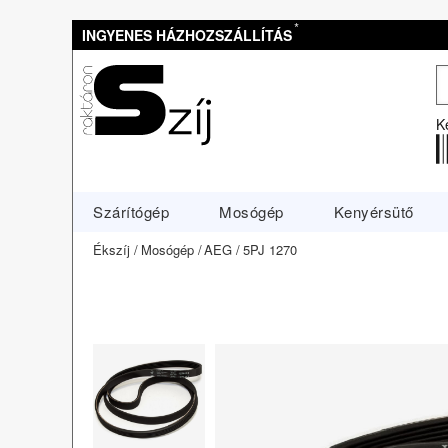
*
INGYENES HÁZHOZSZÁLLÍTÁS
K
Szárítógép
Mosógép
Kenyérsütő
Ékszíj
Mosógép
AEG
5PJ 1270