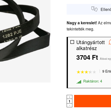
Ellen
Nagy a kereslet!
Az elmú
tekintették meg.
Utángyártott
alkatrész
★★★★★
★★★★★
3704 Ft
Áfával eg
9 Ert
Raktáron: 4
+
-