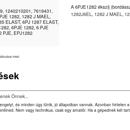
A 6PJE1282 ékszíj (bordásszíj
9, 1240210201, 7619431,
1282J6EL
,
1282 J MAEL
,
12
PJE 1282, 1282 J MAEL,
285 ELAST, 6PJ 1287 ELAST,
1282, 6PJE 1282, 6 PJE
82 PJE, EPJ1282
áltozásai miatt.
ések
tenek Önnek...
 a tengelyt, és minden úgy tűnik, jó állapotban vannak. Azonban hirtel
serélned. Nem vagy technikus, csak egy amatőr. Ha a gépednek két tar