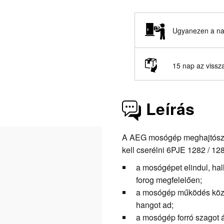
Ugyanezen a nap
15 nap az vissz
Leírás
A AEG mosógép meghajtószíj
kell cserélni 6PJE 1282 / 12
a mosógépet elindul, ha
forog megfelelően;
a mosógép működés közbe
hangot ad;
a mosógép forró szagot á