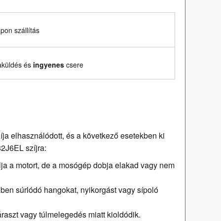
on szállítás
aküldés és
ingyenes
csere
a elhasználódott, és a következő esetekben ki
82J6EL szíjra:
llja a motort, de a mosógép dobja elakad vagy nem
n súrlódó hangokat, nyikorgást vagy sípoló
raszt vagy túlmelegedés miatt kioldódik.