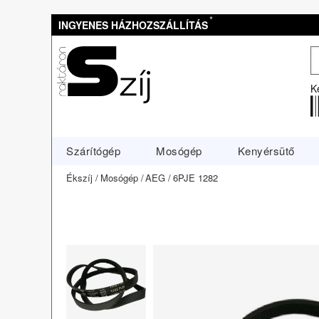
*
INGYENES HÁZHOZSZÁLLÍTÁS
K
Szárítógép
Mosógép
Kenyérsütő
Ékszíj
Mosógép
AEG
6PJE 1282