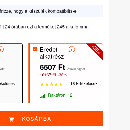
őrizze, hogy a készülék kompatibilis-e
lt 24 órában ezt a terméket 245 alkalommal
-36
Eredeti
%
alkatrész
★★★★★
★★★★★
6507 Ft
yütt
Áfával együtt
10167 Ft
-36%
ékelések
16 Ertékelések
Raktáron: 12
KOSÁRBA