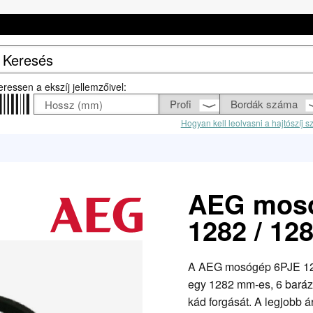
eressen a ekszíj jellemzőivel:
Hogyan kell leolvasni a hajtószíj 
AEG mosó
1282 / 12
A AEG mosógép 6PJE 1282
egy 1282 mm-es, 6 barázd
kád forgását. A legjobb ár