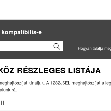
 kompatibilis-e
Hogyan találja me
ZKÖZ RÉSZLEGES LISTÁJA
 meghajtószíjat kínáljuk. A 1282J6EL meghajtószíjat a l
lalunk rá.
ll