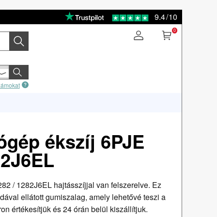
9.4
/
10
0
számokat
gép ékszíj 6PJE
82J6EL
 / 1282J6EL hajtásszíjjal van felszerelve. Ez
ával ellátott gumiszalag, amely lehetővé teszi a
on értékesítjük és 24 órán belül kiszállítjuk.