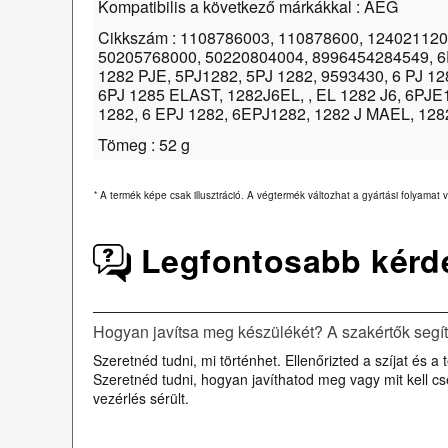
Kompatibilis a következő márkákkal : AEG
Cikkszám : 1108786003, 110878600, 124021120
50205768000, 50220804004, 8996454284549, 6
1282 PJE, 5PJ1282, 5PJ 1282, 9593430, 6 PJ 1
6PJ 1285 ELAST, 1282J6EL, , EL 1282 J6, 6PJE
1282, 6 EPJ 1282, 6EPJ1282, 1282 J MAEL, 12
Tömeg : 52 g
*
A termék képe csak illusztráció. A végtermék változhat a gyártási folyamat v
Legfontosabb kérd
Hogyan javítsa meg készülékét? A szakértők segí
Szeretnéd tudni, mi történhet. Ellenőrizted a szíjat és
Szeretnéd tudni, hogyan javíthatod meg vagy mit kell c
vezérlés sérült.