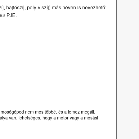
, hajtószíj, poly-v szíj) más néven is nevezhető:
82 PJE
.
en a mosógéped nem mos többé, és a lemez megáll.
tálya van, lehetséges, hogy a motor vagy a mosási