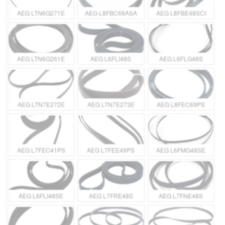
AEG LTN6G271E
AEG L8FBC69ASA
AEG L8FBE48SCI
AEG LTN6G261E
AEG L6FLI48S
AEG L6FLG48S
AEG LTN7E272E
AEG LTN7E273E
AEG L8FEC69PS
AEG L7FEC41PS
AEG L7FEE49PS
AEG L6FMG48SE
AEG L6FLI48SE
AEG L7FRE48S
AEG L7FNE48S