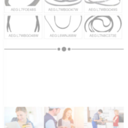
AEG L7FOE48S
AEG L7WBGO47W
AEG L7WBGO49S
AEG L7WBGO48W
AEG L6WNJ68W
AEG LTN8C373E