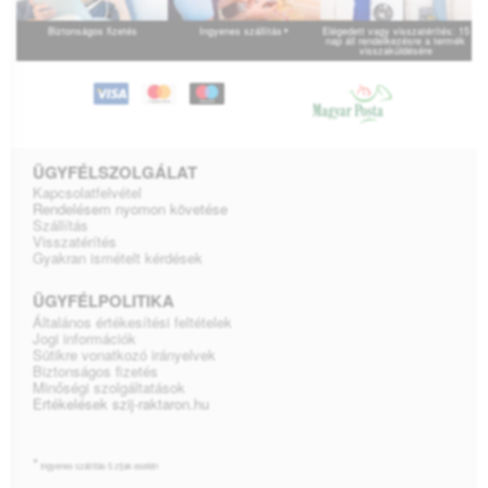
*
Biztonságos fizetés
Ingyenes szállítás
Elégedett vagy visszatérítés: 15
nap áll rendelkezésre a termék
visszaküldésére
ÜGYFÉLSZOLGÁLAT
Kapcsolatfelvétel
Rendelésem nyomon követése
Szállítás
Visszatérítés
Gyakran ismételt kérdések
ÜGYFÉLPOLITIKA
Általános értékesítési feltételek
Jogi információk
Sütikre vonatkozó irányelvek
Biztonságos fizetés
Minőségi szolgáltatások
Ertékelések szij-raktaron.hu
*
Ingyenes szállítás 5 zíjak esetén