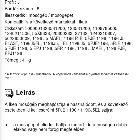
Profi : J
Bordák száma : 5
Illeszkedik : mosógép / mosógépet
Kompatibilis a következő márkákkal : Ikea
Cikkszám : 000001323531200, 123531200, 1108785005,
1240211506, 55X8338, 20300283, 27132, 1240210607,
5022653009, 1196 J5 MAEL, 1196 PJE, 5PJE 1196, 1196 J5
ELAST, 1196J5EL, 1196J5, , EL 1196 J5, 5PJE1196, 5PJE 1196,
5 PJE 1196, 5 EPJ 1196, 5EPJ1196, 1196 J MAEL, 1196 PJE,
EPJ1196
Tömeg : 41 g
*
A termék képe csak illusztráció. A végtermék változhat a gyártási folyamat változásai
miatt.
Leírás
A Ikea mosógép meghajtószíja elhasználódott, és a következő
esetekben ki kell cserélni 5PJE 1196 / 1196J5EL szíjra:
a mosógépet elindul, hallja a motort, de a mosógép dobja
elakad vagy nem forog megfelelően;