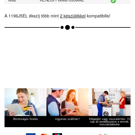
A 1196J5EL ékszíj több mint
2 készülékkel
kompatibilis!
*
Biztonságos fizetés
Ingyenes szállítás
Elégedett vagy visszatérítés: 15
nap áll rendelkezésre a termék
visszaküldésére