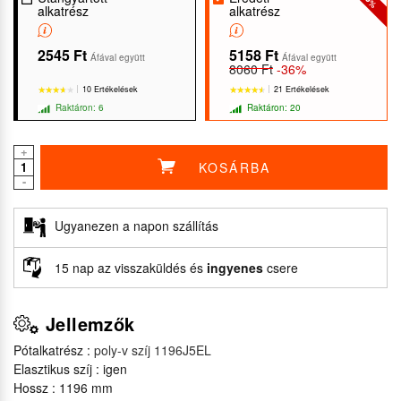
%
alkatrész
alkatrész
2545 Ft
5158 Ft
Áfával együtt
Áfával együtt
8060 Ft
-36%
10 Ertékelések
21 Ertékelések
Raktáron: 6
Raktáron: 20
+
KOSÁRBA
-
★★★★★
★★★★★
★★★★★
★★★★★
Ugyanezen a napon szállítás
15 nap az visszaküldés és
ingyenes
csere
Jellemzők
Pótalkatrész :
poly-v szíj 1196J5EL
Elasztikus szíj : igen
Hossz : 1196 mm