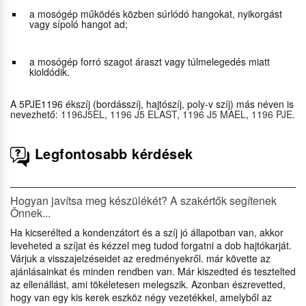
a mosógép működés közben súrlódó hangokat, nyikorgást
vagy sípoló hangot ad;
a mosógép forró szagot áraszt vagy túlmelegedés miatt
kioldódik.
A 5PJE1196 ékszíj (bordásszíj, hajtószíj, poly-v szíj) más néven is
nevezhető:
1196J5EL
,
1196 J5 ELAST
,
1196 J5 MAEL
,
1196 PJE
.
Legfontosabb kérdések
Hogyan javítsa meg készülékét? A szakértők segítenek
Önnek...
Ha kicserélted a kondenzátort és a szíj jó állapotban van, akkor
leveheted a szíjat és kézzel meg tudod forgatni a dob hajtókarját.
Várjuk a visszajelzéseidet az eredményekről. már követte az
ajánlásainkat és minden rendben van. Már kiszedted és tesztelted
az ellenállást, ami tökéletesen melegszik. Azonban észrevetted,
hogy van egy kis kerek eszköz négy vezetékkel, amelyből az