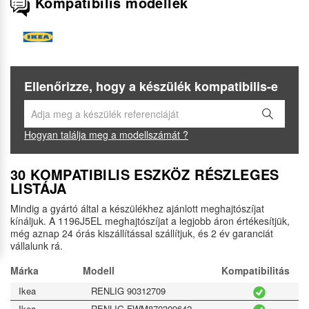
Kompatibilis modellek
Ellenőrizze, hogy a készülék kompatibilis-e
Hogyan találja meg a modellszámát ?
30 KOMPATIBILIS ESZKÖZ RÉSZLEGES
LISTÁJA
Mindig a gyártó által a készülékhez ajánlott meghajtószíjat
kínáljuk. A 1196J5EL meghajtószíjat a legjobb áron értékesítjük,
még aznap 24 órás kiszállítással szállítjuk, és 2 év garanciát
vállalunk rá.
Márka
Modell
Kompatibilitás
Ikea
RENLIG 90312709
Ikea
RENLIG FWM870309642