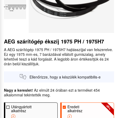
AEG szárítógép ékszíj 1975 PH / 1975H7
A AEG szárítógép 1975 PH / 1975H7 hajtásszíjjal van felszerelve.
Ez egy 1975 mm-es, 7 barázdával ellátott gumiszalag, amely
lehetővé teszi a kád forgását. A legjobb áron értékesítjük és 24
órán belül kiszállítjuk.
Ellenőrizze, hogy a készülék kompatibilis-e
Nagy a kereslet!
Az elmúlt 24 órában ezt a terméket 454
alkalommal tekintették meg.
-36
Utángyártott
Eredeti
%
alkatrész
alkatrész