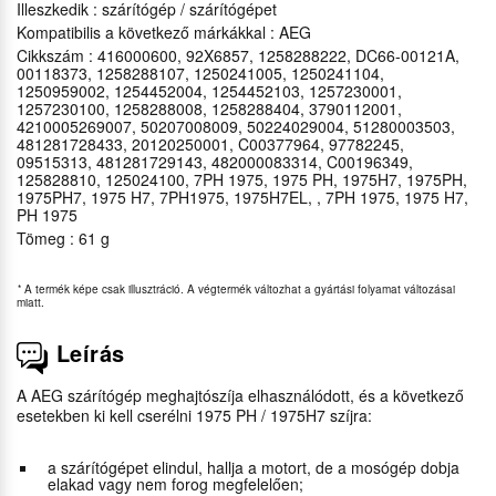
Illeszkedik : szárítógép / szárítógépet
Kompatibilis a következő márkákkal : AEG
Cikkszám : 416000600, 92X6857, 1258288222, DC66-00121A,
00118373, 1258288107, 1250241005, 1250241104,
1250959002, 1254452004, 1254452103, 1257230001,
1257230100, 1258288008, 1258288404, 3790112001,
4210005269007, 50207008009, 50224029004, 51280003503,
481281728433, 20120250001, C00377964, 97782245,
09515313, 481281729143, 482000083314, C00196349,
125828810, 125024100, 7PH 1975, 1975 PH, 1975H7, 1975PH,
1975PH7, 1975 H7, 7PH1975, 1975H7EL, , 7PH 1975, 1975 H7,
PH 1975
Tömeg : 61 g
*
A termék képe csak illusztráció. A végtermék változhat a gyártási folyamat változásai
miatt.
Leírás
A AEG szárítógép meghajtószíja elhasználódott, és a következő
esetekben ki kell cserélni 1975 PH / 1975H7 szíjra:
a szárítógépet elindul, hallja a motort, de a mosógép dobja
elakad vagy nem forog megfelelően;