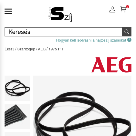
0
Hogyan kell leolvasni a hajtószíj számokat
Ékszíj
Szárítógép
AEG
1975 PH