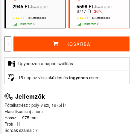
2945 Ft
5598 Ft
Áfával együtt
Áfával együtt
8747 Ft
-36%
18 Ertékelések
43 Ertékelések
Raktáron: 6
Raktáron: 20
+
KOSÁRBA
-
★★★★★
★★★★★
★★★★★
★★★★★
Ugyanezen a napon szállítás
15 nap az visszaküldés és
ingyenes
csere
Jellemzők
Pótalkatrész :
poly-v szíj 1975H7
Elasztikus szíj : nem
Hossz : 1975 mm
Profi : H
Bordák száma : 7