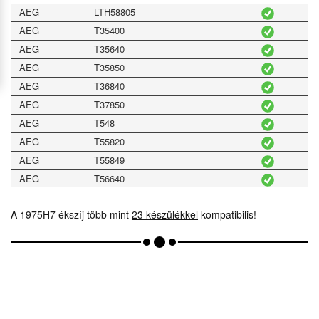
AEG
LTH58805
AEG
T35400
AEG
T35640
AEG
T35850
AEG
T36840
AEG
T37850
AEG
T548
AEG
T55820
AEG
T55849
AEG
T56640
AEG
T56740
A 1975H7 ékszíj több mint
23 készülékkel
kompatibilis!
AEG
T56840
AEG
T5684EXL
AEG
T57620
AEG
T57800
AEG
T57805
AEG
T57848