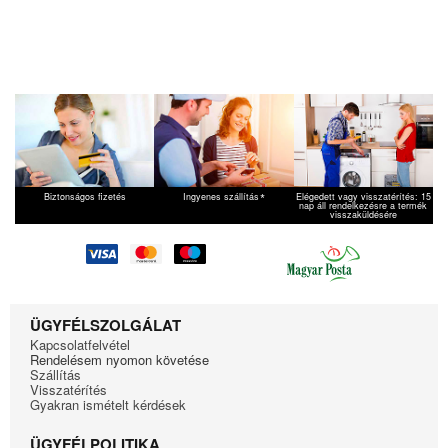
AEG
T58800
AEG
T58820
AEG
T59830
AEG
T59850
AEG
T59870
AEG
T8030TW
*
Biztonságos fizetés
Ingyenes szállítás
Elégedett vagy visszatérítés: 15
nap áll rendelkezésre a termék
visszaküldésére
ÜGYFÉLSZOLGÁLAT
Kapcsolatfelvétel
Rendelésem nyomon követése
Szállítás
Visszatérítés
Gyakran ismételt kérdések
ÜGYFÉLPOLITIKA