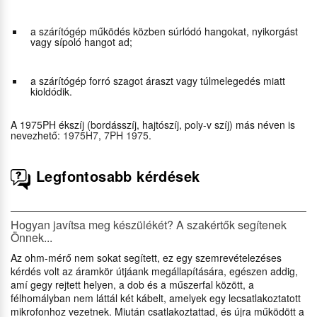
a szárítógép működés közben súrlódó hangokat, nyikorgást
vagy sípoló hangot ad;
a szárítógép forró szagot áraszt vagy túlmelegedés miatt
kioldódik.
A 1975PH ékszíj (bordásszíj, hajtószíj, poly-v szíj) más néven is
nevezhető:
1975H7
,
7PH 1975
.
Legfontosabb kérdések
Hogyan javítsa meg készülékét? A szakértők segítenek
Önnek...
Az ohm-mérő nem sokat segített, ez egy szemrevételezéses
kérdés volt az áramkör útjáank megállapítására, egészen addig,
amí gegy rejtett helyen, a dob és a műszerfal között, a
félhomályban nem láttál két kábelt, amelyek egy lecsatlakoztatott
mikrofonhoz vezetnek. Miután csatlakoztattad, és újra működött a