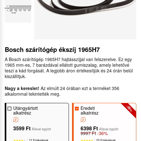
Bosch szárítógép ékszíj 1965H7
A Bosch szárítógép 1965H7 hajtásszíjjal van felszerelve. Ez egy
1965 mm-es, 7 barázdával ellátott gumiszalag, amely lehetővé
teszi a kád forgását. A legjobb áron értékesítjük és 24 órán belül
kiszállítjuk.
Nagy a kereslet!
Az elmúlt 24 órában ezt a terméket 356
alkalommal tekintették meg.
-36
Utángyártott
Eredeti
%
alkatrész
alkatrész
3599 Ft
6398 Ft
Áfával együtt
Áfával együtt
9997 Ft
-36%
12 Ertékelések
23 Ertékelések