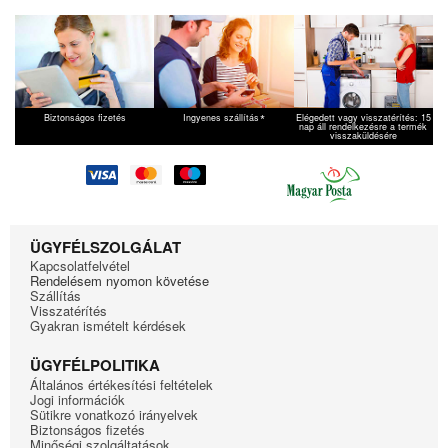
*
Biztonságos fizetés
Ingyenes szállítás
Elégedett vagy visszatérítés: 15
nap áll rendelkezésre a termék
visszaküldésére
ÜGYFÉLSZOLGÁLAT
Kapcsolatfelvétel
Rendelésem nyomon követése
Szállítás
Visszatérítés
Gyakran ismételt kérdések
ÜGYFÉLPOLITIKA
Általános értékesítési feltételek
Jogi információk
Sütikre vonatkozó irányelvek
Biztonságos fizetés
Minőségi szolgáltatások