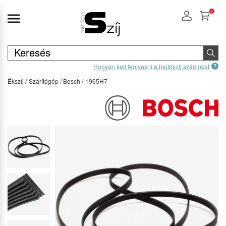
0
Hogyan kell leolvasni a hajtószíj számokat
Ékszíj
Szárítógép
Bosch
1965H7