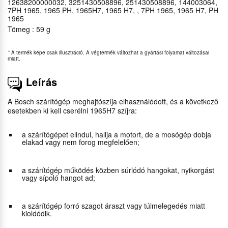
12638200000032, 3251430508896, 251430508896, 144003064,
7PH 1965, 1965 PH, 1965H7, 1965 H7, , 7PH 1965, 1965 H7, PH
1965
Tömeg : 59 g
*
A termék képe csak illusztráció. A végtermék változhat a gyártási folyamat változásai
miatt.
Leírás
A Bosch szárítógép meghajtószíja elhasználódott, és a következő
esetekben ki kell cserélni 1965H7 szíjra:
a szárítógépet elindul, hallja a motort, de a mosógép dobja
elakad vagy nem forog megfelelően;
a szárítógép működés közben súrlódó hangokat, nyikorgást
vagy sípoló hangot ad;
a szárítógép forró szagot áraszt vagy túlmelegedés miatt
kioldódik.