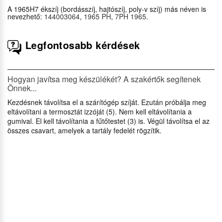
A 1965H7 ékszíj (bordásszíj, hajtószíj, poly-v szíj) más néven is
nevezhető:
144003064
,
1965 PH
,
7PH 1965
.
Legfontosabb kérdések
Hogyan javítsa meg készülékét? A szakértők segítenek
Önnek...
Kezdésnek távolítsa el a szárítógép szíját. Ezután próbálja meg
eltávolítani a termosztát izzóját (5). Nem kell eltávolítania a
gumival. El kell távolítania a fűtőtestet (3) is. Végül távolítsa el az
összes csavart, amelyek a tartály fedelét rögzítik.