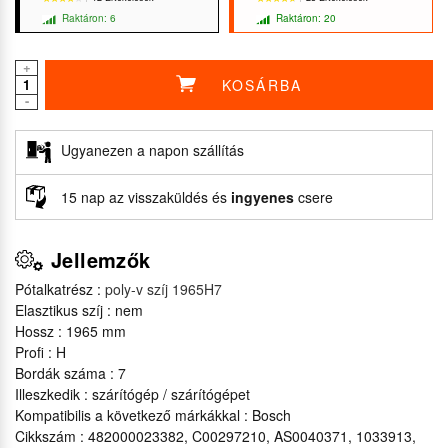
Raktáron: 6
Raktáron: 20
+
KOSÁRBA
★★★★★
★★★★★
★★★★★
★★★★★
-
Ugyanezen a napon szállítás
15 nap az visszaküldés és
ingyenes
csere
Jellemzők
Pótalkatrész :
poly-v szíj 1965H7
Elasztikus szíj : nem
Hossz : 1965 mm
Profi : H
Bordák száma : 7
Illeszkedik : szárítógép / szárítógépet
Kompatibilis a következő márkákkal : Bosch
Cikkszám : 482000023382, C00297210, AS0040371, 1033913,