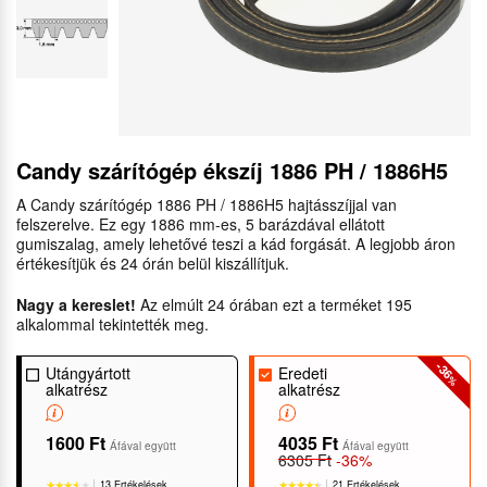
Candy szárítógép ékszíj 1886 PH / 1886H5
A Candy szárítógép 1886 PH / 1886H5 hajtásszíjjal van
felszerelve. Ez egy 1886 mm-es, 5 barázdával ellátott
gumiszalag, amely lehetővé teszi a kád forgását. A legjobb áron
értékesítjük és 24 órán belül kiszállítjuk.
Nagy a kereslet!
Az elmúlt 24 órában ezt a terméket 195
alkalommal tekintették meg.
-36
Utángyártott
Eredeti
%
alkatrész
alkatrész
1600 Ft
4035 Ft
Áfával együtt
Áfával együtt
6305 Ft
-36%
13 Ertékelések
21 Ertékelések