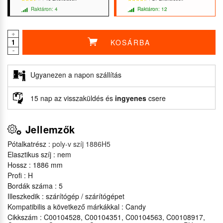
Raktáron: 4
Raktáron: 12
+
KOSÁRBA
★★★★★
★★★★★
★★★★★
★★★★★
-
Ugyanezen a napon szállítás
15 nap az visszaküldés és
ingyenes
csere
Jellemzők
Pótalkatrész :
poly-v szíj 1886H5
Elasztikus szíj : nem
Hossz : 1886 mm
Profi : H
Bordák száma : 5
Illeszkedik : szárítógép / szárítógépet
Kompatibilis a következő márkákkal : Candy
Cikkszám : C00104528, C00104351, C00104563, C00108917,