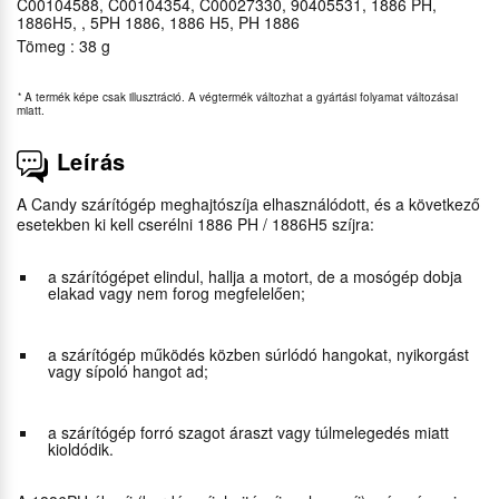
C00104588, C00104354, C00027330, 90405531, 1886 PH,
1886H5, , 5PH 1886, 1886 H5, PH 1886
Tömeg : 38 g
*
A termék képe csak illusztráció. A végtermék változhat a gyártási folyamat változásai
miatt.
Leírás
A Candy szárítógép meghajtószíja elhasználódott, és a következő
esetekben ki kell cserélni 1886 PH / 1886H5 szíjra:
a szárítógépet elindul, hallja a motort, de a mosógép dobja
elakad vagy nem forog megfelelően;
a szárítógép működés közben súrlódó hangokat, nyikorgást
vagy sípoló hangot ad;
a szárítógép forró szagot áraszt vagy túlmelegedés miatt
kioldódik.