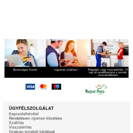
*
Biztonságos fizetés
Ingyenes szállítás
Elégedett vagy visszatérítés: 15
nap áll rendelkezésre a termék
visszaküldésére
ÜGYFÉLSZOLGÁLAT
Kapcsolatfelvétel
Rendelésem nyomon követése
Szállítás
Visszatérítés
Gyakran ismételt kérdések