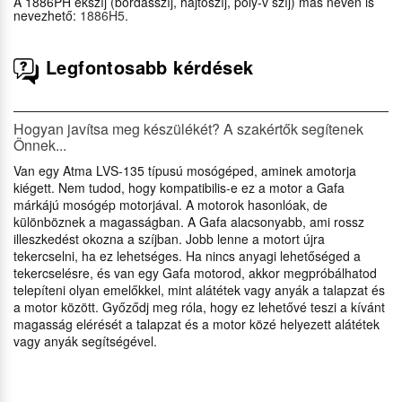
A 1886PH ékszíj (bordásszíj, hajtószíj, poly-v szíj) más néven is
nevezhető:
1886H5
.
Legfontosabb kérdések
Hogyan javítsa meg készülékét? A szakértők segítenek
Önnek...
Van egy Atma LVS-135 típusú mosógéped, aminek amotorja
kiégett. Nem tudod, hogy kompatibilis-e ez a motor a Gafa
márkájú mosógép motorjával. A motorok hasonlóak, de
különböznek a magasságban. A Gafa alacsonyabb, ami rossz
illeszkedést okozna a szíjban. Jobb lenne a motort újra
tekercselni, ha ez lehetséges. Ha nincs anyagi lehetőséged a
tekercselésre, és van egy Gafa motorod, akkor megpróbálhatod
telepíteni olyan emelőkkel, mint alátétek vagy anyák a talapzat és
a motor között. Győződj meg róla, hogy ez lehetővé teszi a kívánt
magasság elérését a talapzat és a motor közé helyezett alátétek
vagy anyák segítségével.