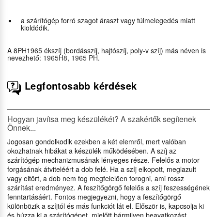
a szárítógép forró szagot áraszt vagy túlmelegedés miatt
kioldódik.
A 8PH1965 ékszíj (bordásszíj, hajtószíj, poly-v szíj) más néven is
nevezhető:
1965H8
,
1965 PH
.
Legfontosabb kérdések
Hogyan javítsa meg készülékét? A szakértők segítenek
Önnek...
Jogosan gondolkodik ezekben a két elemről, mert valóban
okozhatnak hibákat a készülék működésében. A szíj az
szárítógép mechanizmusának lényeges része. Felelős a motor
forgásának átviteléért a dob felé. Ha a szíj elkopott, meglazult
vagy eltört, a dob nem fog megfelelően forogni, ami rossz
szárítást eredményez. A feszítőgörgő felelős a szíj feszességének
fenntartásáért. Fontos megjegyezni, hogy a feszítőgörgő
különbözik a szíjtól és más funkciót lát el. Először is, kapcsolja ki
és húzza ki a szárítógépet, mielőtt bármilyen beavatkozást