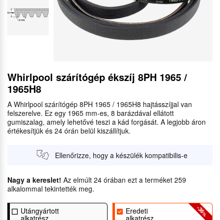
Whirlpool szárítógép ékszíj 8PH 1965 /
1965H8
A Whirlpool szárítógép 8PH 1965 / 1965H8 hajtásszíjjal van
felszerelve. Ez egy 1965 mm-es, 8 barázdával ellátott
gumiszalag, amely lehetővé teszi a kád forgását. A legjobb áron
értékesítjük és 24 órán belül kiszállítjuk.
Ellenőrizze, hogy a készülék kompatibilis-e
Nagy a kereslet!
Az elmúlt 24 órában ezt a terméket 259
alkalommal tekintették meg.
-36
Utángyártott
Eredeti
%
alkatrész
alkatrész