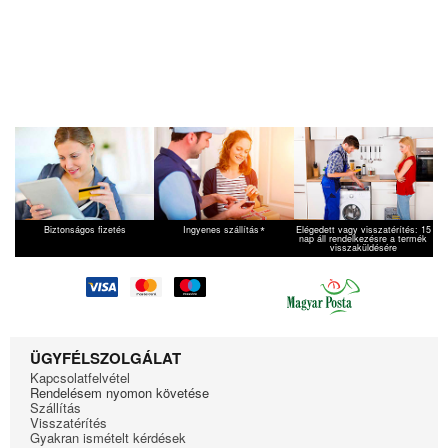
*
Biztonságos fizetés
Ingyenes szállítás
Elégedett vagy visszatérítés: 15
nap áll rendelkezésre a termék
visszaküldésére
ÜGYFÉLSZOLGÁLAT
Kapcsolatfelvétel
Rendelésem nyomon követése
Szállítás
Visszatérítés
Gyakran ismételt kérdések