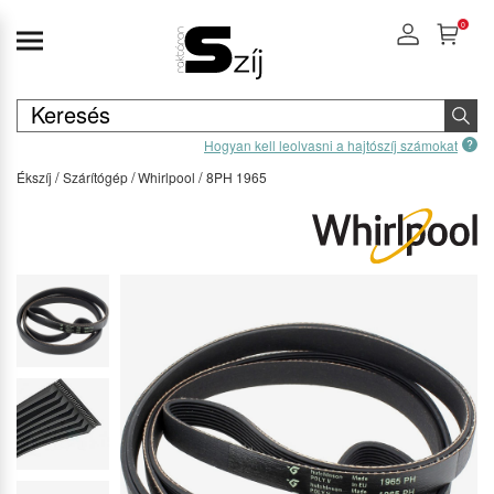
0
Hogyan kell leolvasni a hajtószíj számokat
Ékszíj
Szárítógép
Whirlpool
8PH 1965