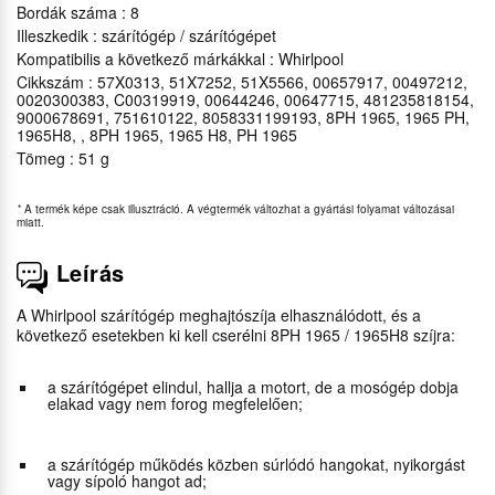
Bordák száma : 8
Illeszkedik : szárítógép / szárítógépet
Kompatibilis a következő márkákkal : Whirlpool
Cikkszám : 57X0313, 51X7252, 51X5566, 00657917, 00497212,
0020300383, C00319919, 00644246, 00647715, 481235818154,
9000678691, 751610122, 8058331199193, 8PH 1965, 1965 PH,
1965H8, , 8PH 1965, 1965 H8, PH 1965
Tömeg : 51 g
*
A termék képe csak illusztráció. A végtermék változhat a gyártási folyamat változásai
miatt.
Leírás
A Whirlpool szárítógép meghajtószíja elhasználódott, és a
következő esetekben ki kell cserélni 8PH 1965 / 1965H8 szíjra:
a szárítógépet elindul, hallja a motort, de a mosógép dobja
elakad vagy nem forog megfelelően;
a szárítógép működés közben súrlódó hangokat, nyikorgást
vagy sípoló hangot ad;