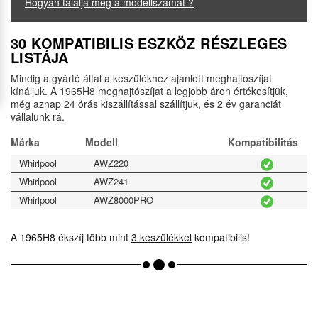
Hogyan találja meg a modellszámát ?
30 KOMPATIBILIS ESZKÖZ RÉSZLEGES
LISTÁJA
Mindig a gyártó által a készülékhez ajánlott meghajtószíjat
kínáljuk. A 1965H8 meghajtószíjat a legjobb áron értékesítjük,
még aznap 24 órás kiszállítással szállítjuk, és 2 év garanciát
vállalunk rá.
Márka
Modell
Kompatibilitás
Whirlpool
AWZ220
Whirlpool
AWZ241
Whirlpool
AWZ8000PRO
A 1965H8 ékszíj több mint
3 készülékkel
kompatibilis!