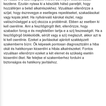
kezdene. Ezután nyissa ki a készülék hátsó paneljét, hogy
hozzáférjen a belső alkatrészekhez. Vizuálisan ellenőrizze a
szíjat, hogy észrevegye-e esetleges repedéseket, szakadásokat
vagy kopás jeleit. Ha nyilvánvaló károkat észlel, nagy
valószínűséggel a szíj okozza a problémát. Ebben az esetben ki
kell cserélnie. Ami a feszítőgörgőt illeti, ellenőrizze, hogy
szabadon forog-e és megfelelően tartja-e a szíj feszességét. Ha a
feszítőgörgő blokkolódik, sérült vagy a szíj meglazult, akkor azt is
ki kell cserélnie. Ezeket a javításokat ajánlott szakképzett
szakemberre bízni. Ők képesek pontosan diagnosztizálni a hiba
okát és hatékonyan kicserélni a hibás alkatrészeket. Fontos
vizuálisan ellenőrizni ezeket a két elemet és szükség esetén
kicserélni őket. Ne felejtse el szakemberhez fordulni a
biztonságos és hatékony javításhoz.