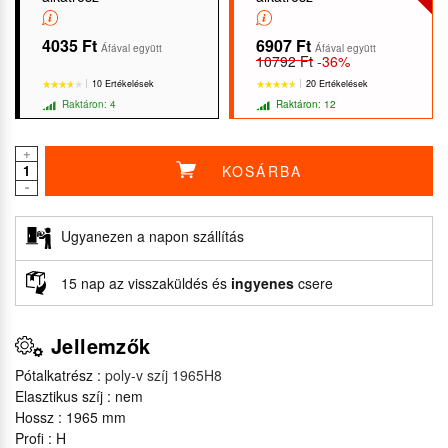
4035 Ft
6907 Ft
Áfával együtt
Áfával együtt
10792 Ft
-36%
10 Ertékelések
20 Ertékelések
Raktáron: 4
Raktáron: 12
+
KOSÁRBA
-
★★★★★
★★★★★
★★★★★
★★★★★
Ugyanezen a napon szállítás
15 nap az visszaküldés és
ingyenes
csere
Jellemzők
Pótalkatrész :
poly-v szíj 1965H8
Elasztikus szíj : nem
Hossz : 1965 mm
Profi : H