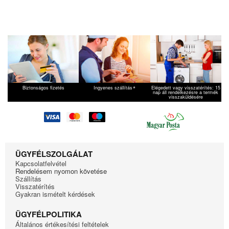
*
Biztonságos fizetés
Ingyenes szállítás
Elégedett vagy visszatérítés: 15
nap áll rendelkezésre a termék
visszaküldésére
ÜGYFÉLSZOLGÁLAT
Kapcsolatfelvétel
Rendelésem nyomon követése
Szállítás
Visszatérítés
Gyakran ismételt kérdések
ÜGYFÉLPOLITIKA
Általános értékesítési feltételek