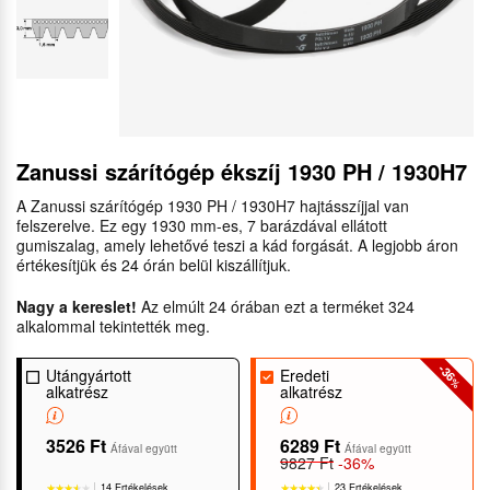
Zanussi szárítógép ékszíj 1930 PH / 1930H7
A Zanussi szárítógép 1930 PH / 1930H7 hajtásszíjjal van
felszerelve. Ez egy 1930 mm-es, 7 barázdával ellátott
gumiszalag, amely lehetővé teszi a kád forgását. A legjobb áron
értékesítjük és 24 órán belül kiszállítjuk.
Nagy a kereslet!
Az elmúlt 24 órában ezt a terméket 324
alkalommal tekintették meg.
-36
Utángyártott
Eredeti
%
alkatrész
alkatrész
3526 Ft
6289 Ft
Áfával együtt
Áfával együtt
9827 Ft
-36%
14 Ertékelések
23 Ertékelések