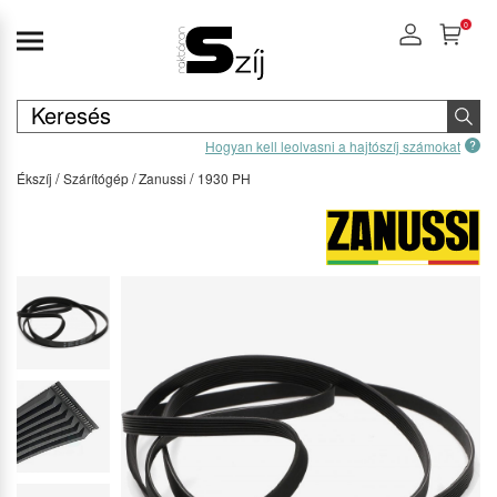
0
Hogyan kell leolvasni a hajtószíj számokat
Ékszíj
Szárítógép
Zanussi
1930 PH