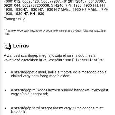
40001012, 00096426, C00377967, 481281728437, 00437367,
09201044, 8032767200036, 514240, 7PH 1930, 1930 PH, PH
1930, 1930H7, 1930 H7, 1930 H 7 MAEL, 1930 H7 MAEL, , 7PH
1930, 1930 H7, PH 1930
Tömeg : 56 g
*
A termék képe csak illusztráció. A végtermék változhat a gyártási folyamat változásai
miatt.
Leírás
A Zanussi szárítógép meghajtószíja elhasználódott, és a
következő esetekben ki kell cserélni 1930 PH / 1930H7 szíjra:
a szárítógépet elindul, hallja a motort, de a mosógép dobja
elakad vagy nem forog megfelelően;
a szárítógép működés közben súrlódó hangokat, nyikorgást
vagy sípoló hangot ad;
a szárítógép forró szagot áraszt vagy túlmelegedés miatt
kioldódik.