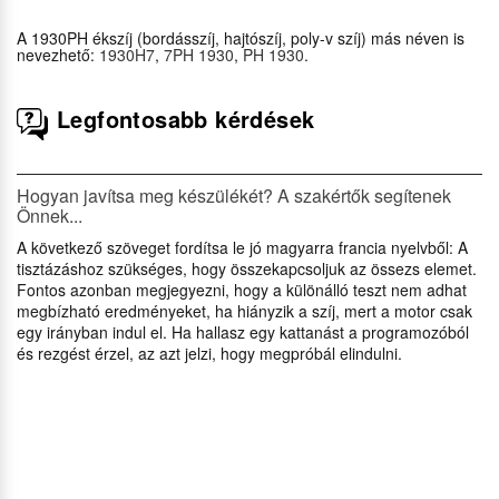
A 1930PH ékszíj (bordásszíj, hajtószíj, poly-v szíj) más néven is
nevezhető:
1930H7
,
7PH 1930
,
PH 1930
.
Legfontosabb kérdések
Hogyan javítsa meg készülékét? A szakértők segítenek
Önnek...
A következő szöveget fordítsa le jó magyarra francia nyelvből: A
tisztázáshoz szükséges, hogy összekapcsoljuk az össezs elemet.
Fontos azonban megjegyezni, hogy a különálló teszt nem adhat
megbízható eredményeket, ha hiányzik a szíj, mert a motor csak
egy irányban indul el. Ha hallasz egy kattanást a programozóból
és rezgést érzel, az azt jelzi, hogy megpróbál elindulni.