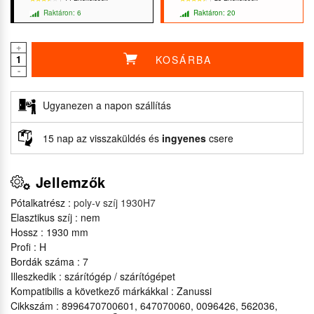
Raktáron: 6
Raktáron: 20
+
KOSÁRBA
★★★★★
★★★★★
★★★★★
★★★★★
-
Ugyanezen a napon szállítás
15 nap az visszaküldés és
ingyenes
csere
Jellemzők
Pótalkatrész :
poly-v szíj 1930H7
Elasztikus szíj : nem
Hossz : 1930 mm
Profi : H
Bordák száma : 7
Illeszkedik : szárítógép / szárítógépet
Kompatibilis a következő márkákkal : Zanussi
Cikkszám : 8996470700601, 647070060, 0096426, 562036,